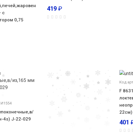
й,печей,жаровен
419
₽
 с
тором 0,75
Код ар
F 863
локте
 И1554
неопр
поконечные,в/
22см)
н-4s) J-22-029
401