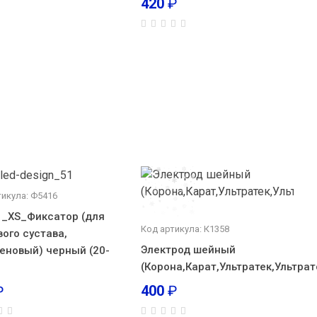
420
₽
тикула: Ф5416
1_XS_Фиксатор (для
Код артикула: К1358
вого сустава,
Электрод шейный
еновый) черный (20-
(Корона,Карат,Ультратек,Ультрат
400
₽
₽