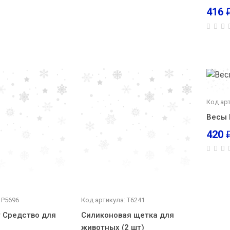
416
Код ар
Весы 
420
 Р5696
Код артикула: Т6241
 Средство для
Силиконовая щетка для
животных (2 шт)