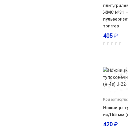
плит,гриле
ЖМС №31 —
пульвериза
триггер
405
₽
Код артикула:
Ножницы ту
из,165 мм (
420
₽