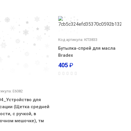
Код артикула: КП3833
Бутылка-спрей для масла
Bradex
405
₽
икула: E6082
04_Устройство для
сации (Щетка средней
ости, с ручкой, в
очном мешочке), тм