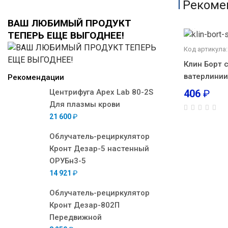
Рекоме
ВАШ ЛЮБИМЫЙ ПРОДУКТ
ТЕПЕРЬ ЕЩЕ ВЫГОДНЕЕ!
Код артикула:
Клин Борт 
ватерлинии
Рекомендации
406
₽
Центрифуга Apex Lab 80-2S
Для плазмы крови
21 600
₽
Облучатель-рециркулятор
Кронт Дезар-5 настенный
ОРУБн3-5
14 921
₽
Облучатель-рециркулятор
Кронт Дезар-802П
Передвижной