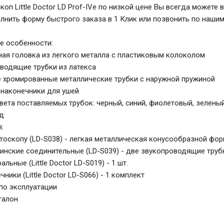
коп Little Doctor LD Prof-IVe по низкой цене Вы всегда можете
олнить форму быстрого заказа в 1 Клик или позвонить по наши
е особенности:
ая головка из легкого металла с пластиковым колоколом
водящие трубки из латекса
 хромированные металлические трубки с наружной пружиной
наконечники для ушей
ета поставляемых трубок: черный, синий, фиолетовый, зелены
од
:
етоскопу (LD-S038) - легкая металлическая конусообразной фор
инские соединительные (LD-S039) - две звукопроводящие трубки
льные (Little Doctor LD-S019) - 1 шт.
ники (Little Doctor LD-S066) - 1 комплект
по эксплуатации
талон