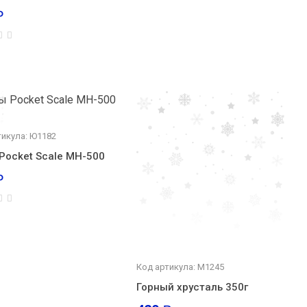
₽
тикула: Ю1182
Pocket Scale MH-500
₽
Код артикула: М1245
Горный хрусталь 350г