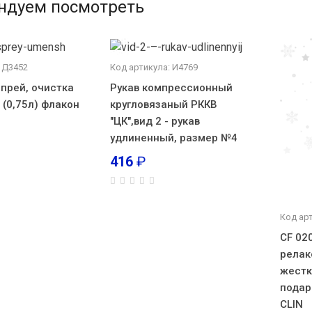
ндуем посмотреть
 Д3452
Код артикула: И4769
спрей, очистка
Рукав компрессионный
 (0,75л) флакон
кругловязаный РККВ
"ЦК",вид 2 - рукав
удлиненный, размер №4
416
₽
Код арт
CF 02
релак
жестк
подар
CLIN