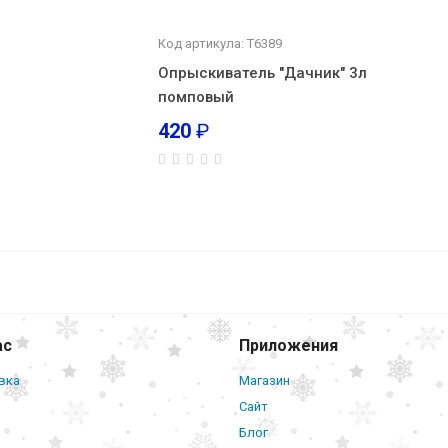
Код артикула: Т6389
Опрыскиватель "Дачник" 3л
помповый
420
₽
Стетоскоп Little 
Prof-IV (фиолетовый)
ас
Приложения
вка
Магазин
Сайт
Блог