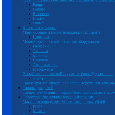
Pango
Fanline
Eropower
Bradex
Omron
Красота и здоровье
Маникюрные и косметические инструменты
Новинки
Мыло
Морская соль
Массажное оборудование
Расчески
Тапочки
Мячики
Подушки
Аппликаторы
Массажеры
Весы
Солевые лампы
Вакуумные банки
Дарсонвали
Электроды
Триммеры, маникюрные наборы
Воротники лечебн
Товары для детей
Товары для купания, горшки
Безопасность детей
Дож
Оборудование для кислородной терапии
Маска кислородная
Композиции для коктейлей
Prana
Милко