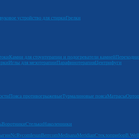
вуковое устройство для стирки
Грелки
токи
Камни для стоунтерапии и подогреватели камней
Переходни
ирки
Иглы для мезотерапии
Парафинотерапия
Центрифуги
ости
Пояса противогрыжевые
Турмалиновые пояса
Матрасы
Ортоп
ь
Воротники
Стельки
Наколенники
ыгин
Nc
Rycom
Iesun
Berrcom
Medisana
Meridian
Стеклоприбор
B.Well