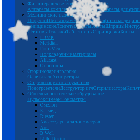
Физиотерапевтическое оборудование
Аппараты комплексной терапии
Аппараты для физи
Медицинские изделия
Поручни
Шины крамера
Беруши
Салфетки медицинс
медицинские
Лонгеты
Халаты
Бинты
Шприцы
Инстр
Штативы
Тележки
Таблетницы
Спринцовки
Бинты
БЭМК
Meridian
Рост-Мед
Подкладочные материалы
Alfacast
Orthoforma
Оториноларингология
Осветитель
Аспираторы
Стерилизация инструментов
Подогреватели
Деструктор игл
Стерилизаторы
Кипят
Общедиагностическое обрудование
Пульсоксимеры
Тонометры
Омелон
Еламед
Riester
Аксессуары для тонометров
And
B.Well
Little Doctor