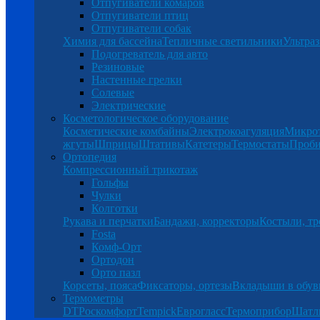
Отпугиватели комаров
Отпугиватели птиц
Отпугиватели собак
Химия для бассейна
Тепличные светильники
Ультраз
Подогреватель для авто
Резиновые
Настенные грелки
Солевые
Электрические
Косметологическое оборудование
Косметические комбайны
Электрокоагуляция
Микро
жгуты
Шприцы
Штативы
Катетеры
Термостаты
Проб
Ортопедия
Компрессионный трикотаж
Гольфы
Чулки
Колготки
Рукава и перчатки
Бандажи, корректоры
Костыли, тр
Fosta
Комф-Орт
Ортодон
Орто пазл
Корсеты, пояса
Фиксаторы, ортезы
Вкладыши в обув
Термометры
DT
Роскомфорт
Tempick
Еврогласс
Термоприбор
Шатл