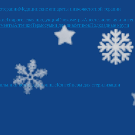
отерапии
Медицинские аппараты низкочастотной терапии
кие
Гидрогелевая продукция
Глюкометры
Анестезиология и интен
ументы
Аптечки
Термосумки для диабетиков
Подкладные круги
ильники дезинфекционные
Контейнеры для стерилизации