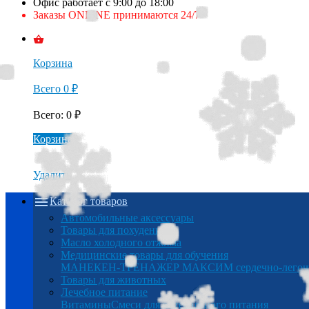
Офис работает с 9:00 до 18:00
Заказы ONLINE принимаются 24/7
Корзина
Всего
0
₽
Всего
:
0
₽
Корзина
Удалить
Каталог товаров
Автомобильные аксессуары
Товары для похудения
Масло холодного отжима
Медицинские товары для обучения
МАНЕКЕН-ТРЕНАЖЕР МАКСИМ сердечно-легочна
Товары для животных
Лечебное питание
Витамины
Смеси для энтерального питания