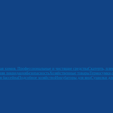
ая химия. Профессиональные и чистящие средства
Скатерть, пле
няя ликвидация
Безопасность
Хозяйственные товары
Термосумки,
я бассейна
Подсобное хозяйство
Инкубаторы для яиц
Сушилки для