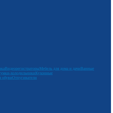
нка
Видеорегистраторы
Мебель для дома и дачи
Ванные
сумки-холодильники
Кухонные
 обуви
Отпугиватели