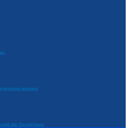
ки,
едические коврики
And
Little Doctor
Omron