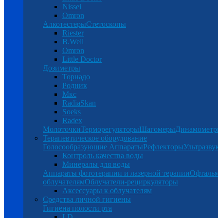
Nissei
Omron
Алкотестеры
Стетоскопы
Riester
B.Well
Omron
Little Doctor
Дозиметры
Торнадо
Родник
Мкс
RadiaSkan
Soeks
Radex
Молоточки
Терморегуляторы
Шагомеры
Динамомет
Терапевтическое оборудование
Голосообразующие Аппараты
Рефлекторы
Ультразву
Контроль качества воды
Минералы для воды
Аппараты фототерапии и лазерной терапии
Офталь
облучателям
Облучатели-рециркуляторы
Аксессуары к облучателям
Средства личной гигиены
Гигиена полости рта
LD