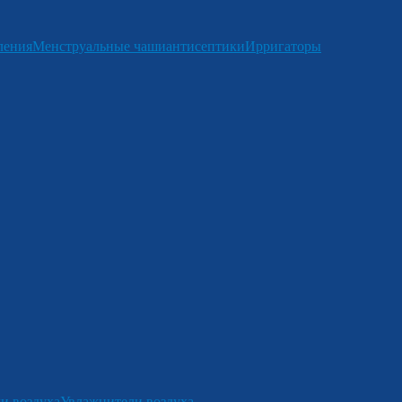
ления
Менструальные чаши
антисептики
Ирригаторы
и воздуха
Увлажнители воздуха