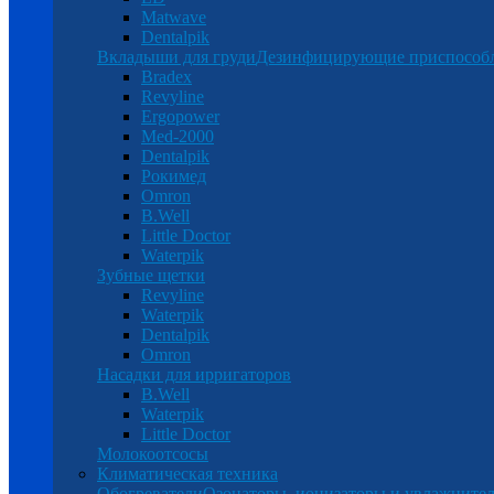
Matwave
Dentalpik
Вкладыши для груди
Дезинфицирующие приспособ
Bradex
Revyline
Ergopower
Med-2000
Dentalpik
Рокимед
Omron
B.Well
Little Doctor
Waterpik
Зубные щетки
Revyline
Waterpik
Dentalpik
Omron
Насадки для ирригаторов
B.Well
Waterpik
Little Doctor
Молокоотсосы
Климатическая техника
Обогреватели
Озонаторы, ионизаторы и увлажнител