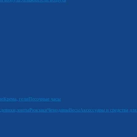
ые
Крема, гели
Песочные часы
девики,зонты
Рюкзаки
Чемоданы
Весы
Аксессуары и средства для