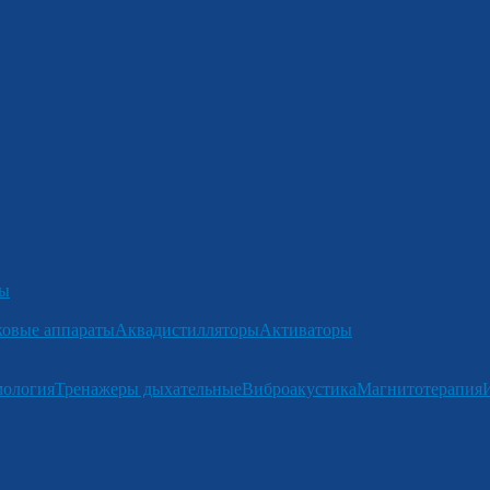
ры
ковые аппараты
Аквадистилляторы
Активаторы
мология
Тренажеры дыхательные
Виброакустика
Магнитотерапия