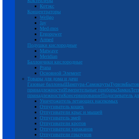
Коктейлеры
Котэкс
Концентраторы
Wellgo
Jay
Med-mos
Ergopower
Armed
Подушки кислородные
Matwave
Meridian
Баллончики кислородные
Prana
Основной Элемент
Товары для дома и дачи
Газовые баллоны
Шампура-Самокруты
Туризм
Бытов
принадлежности
Измерительные приборы
Замки
Лет
принадлежности
Консервирование
Подогреватель дл
Уничтожитель летающих насекомых
Отпугиватель кошек
Отпугиватели крыс и мышей
Отпугиватель змей
Отпугиватели кротов
Отпугиватели тараканов
Отпугиватели грызунов