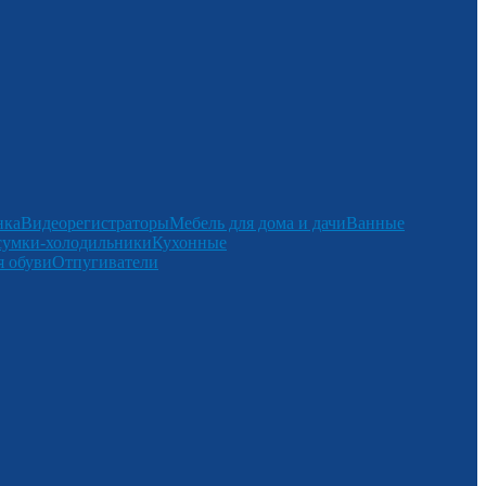
нка
Видеорегистраторы
Мебель для дома и дачи
Ванные
сумки-холодильники
Кухонные
 обуви
Отпугиватели