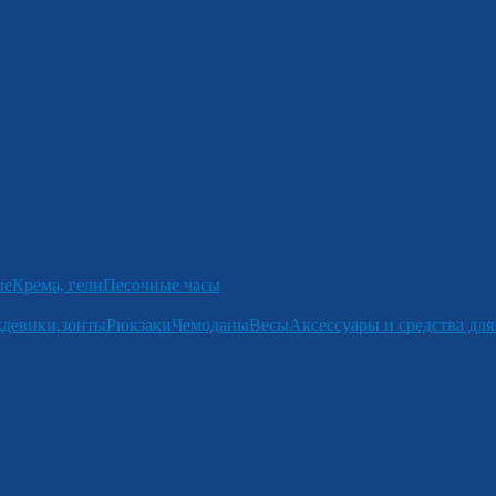
ые
Крема, гели
Песочные часы
девики,зонты
Рюкзаки
Чемоданы
Весы
Аксессуары и средства для