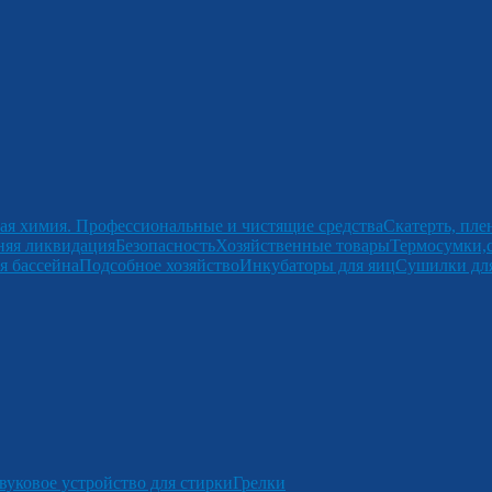
ая химия. Профессиональные и чистящие средства
Скатерть, пле
няя ликвидация
Безопасность
Хозяйственные товары
Термосумки,
я бассейна
Подсобное хозяйство
Инкубаторы для яиц
Сушилки для
вуковое устройство для стирки
Грелки