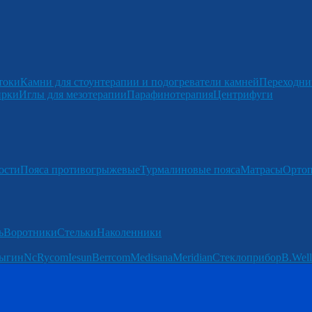
токи
Камни для стоунтерапии и подогреватели камней
Переходни
ирки
Иглы для мезотерапии
Парафинотерапия
Центрифуги
ости
Пояса противогрыжевые
Турмалиновые пояса
Матрасы
Ортоп
ь
Воротники
Стельки
Наколенники
ыгин
Nc
Rycom
Iesun
Berrcom
Medisana
Meridian
Стеклоприбор
B.Well