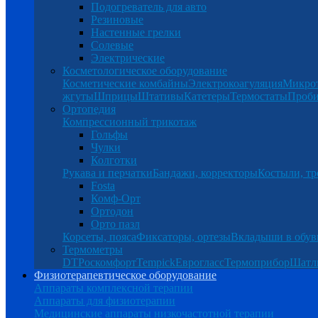
Подогреватель для авто
Резиновые
Настенные грелки
Солевые
Электрические
Косметологическое оборудование
Косметические комбайны
Электрокоагуляция
Микро
жгуты
Шприцы
Штативы
Катетеры
Термостаты
Проб
Ортопедия
Компрессионный трикотаж
Гольфы
Чулки
Колготки
Рукава и перчатки
Бандажи, корректоры
Костыли, тр
Fosta
Комф-Орт
Ортодон
Орто пазл
Корсеты, пояса
Фиксаторы, ортезы
Вкладыши в обув
Термометры
DT
Роскомфорт
Tempick
Еврогласс
Термоприбор
Шатл
Физиотерапевтическое оборудование
Аппараты комплексной терапии
Аппараты для физиотерапии
Медицинские аппараты низкочастотной терапии