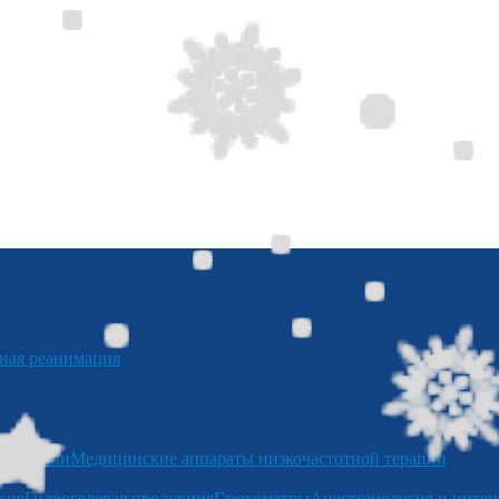
я реанимация
отерапии
Медицинские аппараты низкочастотной терапии
кие
Гидрогелевая продукция
Глюкометры
Анестезиология и интен