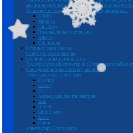
медицинские
Лонгеты
Халаты
Бинты
Шприцы
Инстр
Штативы
Тележки
Таблетницы
Спринцовки
Бинты
БЭМК
Meridian
Рост-Мед
Подкладочные материалы
Alfacast
Orthoforma
Оториноларингология
Осветитель
Аспираторы
Стерилизация инструментов
Подогреватели
Деструктор игл
Стерилизаторы
Кипят
Общедиагностическое обрудование
Пульсоксимеры
Тонометры
Омелон
Еламед
Riester
Аксессуары для тонометров
And
B.Well
Little Doctor
Nissei
Omron
Алкотестеры
Стетоскопы