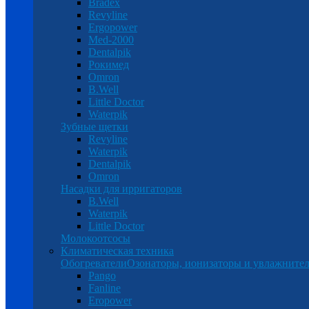
Bradex
Revyline
Ergopower
Med-2000
Dentalpik
Рокимед
Omron
B.Well
Little Doctor
Waterpik
Зубные щетки
Revyline
Waterpik
Dentalpik
Omron
Насадки для ирригаторов
B.Well
Waterpik
Little Doctor
Молокоотсосы
Климатическая техника
Обогреватели
Озонаторы, ионизаторы и увлажнител
Pango
Fanline
Eropower