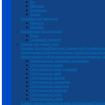
Jay
Med-mos
Ergopower
Armed
Подушки кислородные
Matwave
Meridian
Баллончики кислородные
Prana
Основной Элемент
Товары для дома и дачи
Газовые баллоны
Шампура-Самокруты
Туризм
Бытов
принадлежности
Измерительные приборы
Замки
Лет
принадлежности
Консервирование
Подогреватель дл
Уничтожитель летающих насекомых
Отпугиватель кошек
Отпугиватели крыс и мышей
Отпугиватель змей
Отпугиватели кротов
Отпугиватели тараканов
Отпугиватели грызунов
Отпугиватели комаров
Отпугиватели птиц
Отпугиватели собак
Химия для бассейна
Тепличные светильники
Ультраз