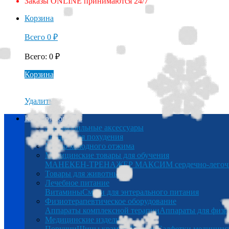
Заказы ONLINE принимаются 24/7
Корзина
Всего
0
₽
Всего
:
0
₽
Корзина
Удалить
Каталог товаров
Автомобильные аксессуары
Товары для похудения
Масло холодного отжима
Медицинские товары для обучения
МАНЕКЕН-ТРЕНАЖЕР МАКСИМ сердечно-легочна
Товары для животных
Лечебное питание
Витамины
Смеси для энтерального питания
Физиотерапевтическое оборудование
Аппараты комплексной терапии
Аппараты для физи
Медицинские изделия
Поручни
Шины крамера
Беруши
Салфетки медицинс