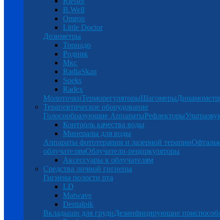
Riester
B.Well
Omron
Little Doctor
Дозиметры
Торнадо
Родник
Мкс
RadiaSkan
Soeks
Radex
Молоточки
Терморегуляторы
Шагомеры
Динамомет
Терапевтическое оборудование
Голосообразующие Аппараты
Рефлекторы
Ультразву
Контроль качества воды
Минералы для воды
Аппараты фототерапии и лазерной терапии
Офталь
облучателям
Облучатели-рециркуляторы
Аксессуары к облучателям
Средства личной гигиены
Гигиена полости рта
LD
Matwave
Dentalpik
Вкладыши для груди
Дезинфицирующие приспособ