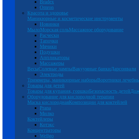
Bradex
Omron
Красота и здоровье
Маникюрные и косметические инструменты
Новинки
Мыло
Морская соль
Массажное оборудование
Расчески
Тапочки
Мячики
Подушки
Аппликаторы
Массажеры
Весы
Солевые лампы
Вакуумные банки
Дарсонвали
Электроды
Триммеры, маникюрные наборы
Воротники лечебн
Товары для детей
Товары для купания, горшки
Безопасность детей
Дож
Оборудование для кислородной терапии
Маска кислородная
Композиции для коктейлей
Prana
Милко
Коктейлеры
Котэкс
Концентраторы
Wellgo