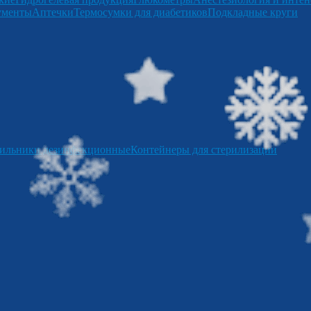
ументы
Аптечки
Термосумки для диабетиков
Подкладные круги
ильники дезинфекционные
Контейнеры для стерилизации