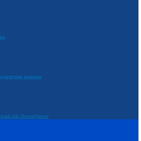
ки,
едические коврики
And
Little Doctor
Omron