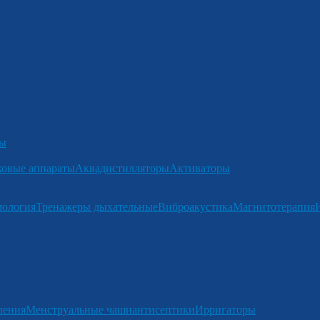
ры
ковые аппараты
Аквадистилляторы
Активаторы
мология
Тренажеры дыхательные
Виброакустика
Магнитотерапия
ления
Менструальные чаши
антисептики
Ирригаторы