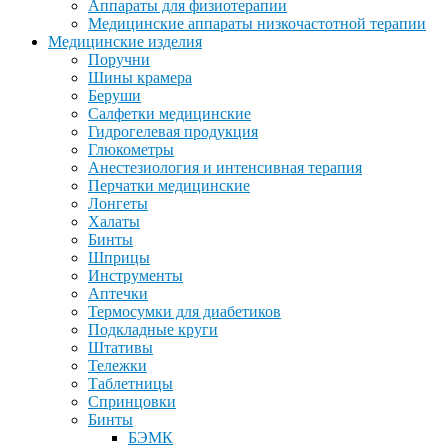
Аппараты для физиотерапии
Медицинские аппараты низкочастотной терапии
Медицинские изделия
Поручни
Шины крамера
Беруши
Салфетки медицинские
Гидрогелевая продукция
Глюкометры
Анестезиология и интенсивная терапия
Перчатки медицинские
Лонгеты
Халаты
Бинты
Шприцы
Инструменты
Аптечки
Термосумки для диабетиков
Подкладные круги
Штативы
Тележки
Таблетницы
Спринцовки
Бинты
БЭМК