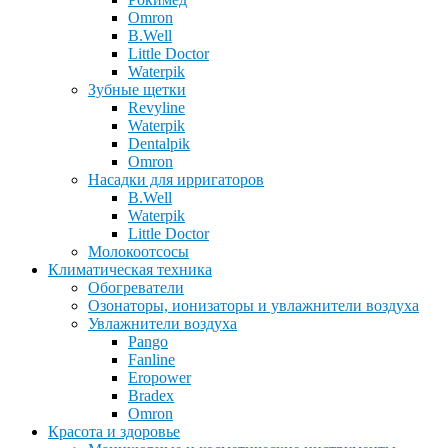
Omron
B.Well
Little Doctor
Waterpik
Зубные щетки
Revyline
Waterpik
Dentalpik
Omron
Насадки для ирригаторов
B.Well
Waterpik
Little Doctor
Молокоотсосы
Климатическая техника
Обогреватели
Озонаторы, ионизаторы и увлажнители воздуха
Увлажнители воздуха
Pango
Fanline
Eropower
Bradex
Omron
Красота и здоровье