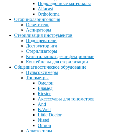
Подкладочные материалы
Alfacast
Orthoforma
Оториноларингология
Осветитель
Аспираторы
Стерилизация инструментов
Подогреватели
Деструктор игл
Стерилизаторы
Кипятильники дезинфекционные
Контейнеры для стерилизации
Общедиагностическое обрудование
Пульсоксимеры
Тонометры
Омелон
Еламед
Riester
Аксессуары для тонометров
And
B.Well
Little Doctor
Nissei
Omron
Алкотестеры