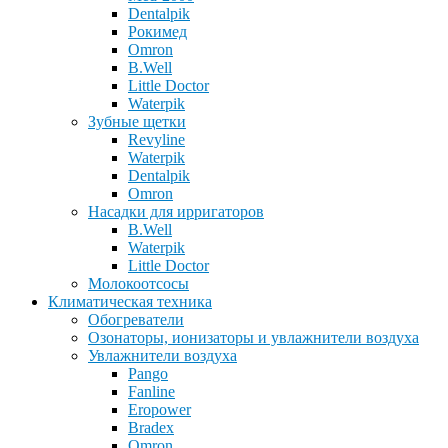
Dentalpik
Рокимед
Omron
B.Well
Little Doctor
Waterpik
Зубные щетки
Revyline
Waterpik
Dentalpik
Omron
Насадки для ирригаторов
B.Well
Waterpik
Little Doctor
Молокоотсосы
Климатическая техника
Обогреватели
Озонаторы, ионизаторы и увлажнители воздуха
Увлажнители воздуха
Pango
Fanline
Eropower
Bradex
Omron