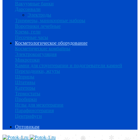
Вакуумные банки
Дарсонвали
Электроды
Триммеры, маникюрные наборы
Воротники лечебные
Крема, гели
Песочные часы
Косметологическое оборудование
Косметические комбайны
Электрокоагуляция
Микротоки
Камни для стоунтерапии и подогреватели камней
Переходники, жгуты
Шприцы
Штативы
Катетеры
Термостаты
Пробирки
Иглы для мезотерапии
Парафинотерапия
Центрифуги
Оптовикам