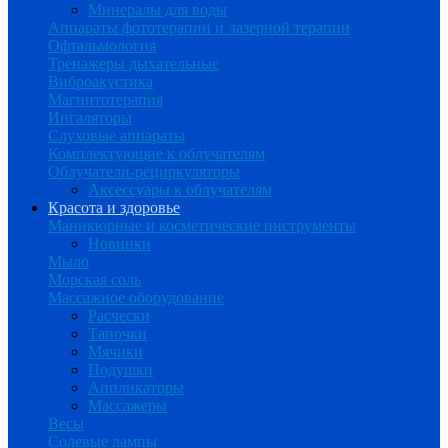
Минералы для воды
Аппараты фототерапии и лазерной терапии
Офтальмология
Тренажеры дыхательные
Виброакустика
Магнитотерапия
Ингаляторы
Слуховые аппараты
Комплектующие к облучателям
Облучатели-рециркуляторы
Аксессуары к облучателям
Красота и здоровье
Маникюрные и косметические инструменты
Новинки
Мыло
Морская соль
Массажное оборудование
Расчески
Тапочки
Мячики
Подушки
Аппликаторы
Массажеры
Весы
Солевые лампы