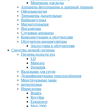
Минералы для воды
Аппараты фототерапии и лазерной терапии
Офтальмология
Тренажеры дыхательные
Виброакустика
Магнитотерапия
Ингаляторы
Слуховые аппараты
Комплектующие к облучателям
Облучатели-рециркуляторы
Аксессуары к облучателям
Средства личной гигиены
Гигиена полости рта
LD
Matwave
Dentalpik
Вкладыши для груди
Дезинфицирующие приспособления
Менструальные чаши
антисептики
Ирригаторы
Bradex
Revyline
Ergopower
Med-2000