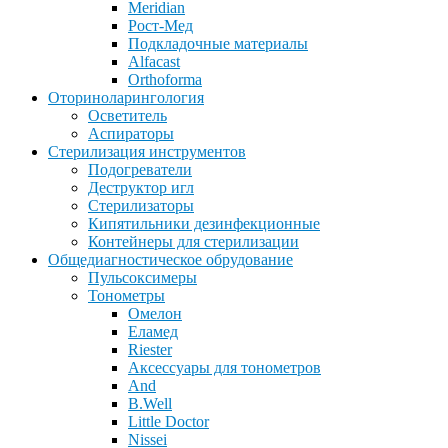
Meridian
Рост-Мед
Подкладочные материалы
Alfacast
Orthoforma
Оториноларингология
Осветитель
Аспираторы
Стерилизация инструментов
Подогреватели
Деструктор игл
Стерилизаторы
Кипятильники дезинфекционные
Контейнеры для стерилизации
Общедиагностическое обрудование
Пульсоксимеры
Тонометры
Омелон
Еламед
Riester
Аксессуары для тонометров
And
B.Well
Little Doctor
Nissei