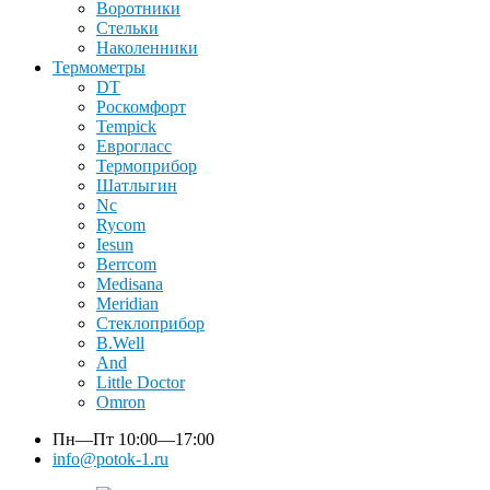
Воротники
Стельки
Наколенники
Термометры
DT
Роскомфорт
Tempick
Еврогласс
Термоприбор
Шатлыгин
Nc
Rycom
Iesun
Berrcom
Medisana
Meridian
Стеклоприбор
B.Well
And
Little Doctor
Omron
Пн—Пт
10:00—17:00
info@potok-1.ru