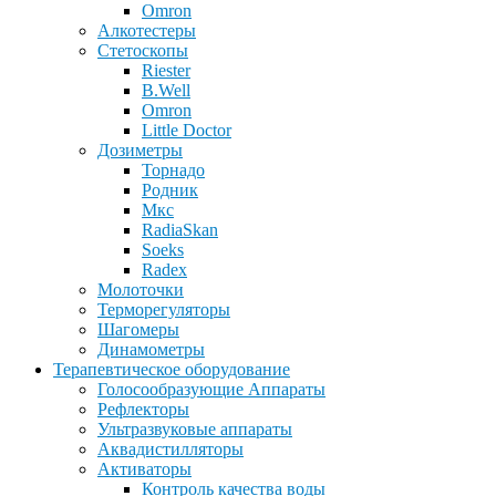
Omron
Алкотестеры
Стетоскопы
Riester
B.Well
Omron
Little Doctor
Дозиметры
Торнадо
Родник
Мкс
RadiaSkan
Soeks
Radex
Молоточки
Терморегуляторы
Шагомеры
Динамометры
Терапевтическое оборудование
Голосообразующие Аппараты
Рефлекторы
Ультразвуковые аппараты
Аквадистилляторы
Активаторы
Контроль качества воды