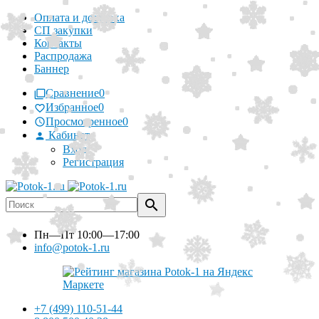
Оплата и доставка
СП закупки
Контакты
Распродажа
Баннер
Сравнение
0
Избранное
0
Просмотренное
0
Кабинет
Вход
Регистрация
Пн—Пт
10:00—17:00
info@potok-1.ru
+7 (499) 110-51-44