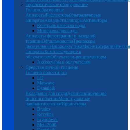
Терапевтическое оборудование
Голосообразующие
Аппараты
Рефлекторы
Ультразвуковые
аппараты
Аквадистилляторы
Активаторы
Контроль качества воды
Минералы для воды
Аппараты фототерапии и лазерной
терапии
Офтальмология
Тренажеры
дыхательные
Виброакустика
Магнитотерапия
Ингал
аппараты
Комплектующие к
облучателям
Облучатели-рециркуляторы
Аксессуары к облучателям
Средства личной гигиены
Гигиена полости рта
LD
Matwave
Dentalpik
Вкладыши для груди
Дезинфицирующие
приспособления
Менструальные
чаши
антисептики
Ирригаторы
Bradex
Revyline
Ergopower
Med-2000
Dentalpik