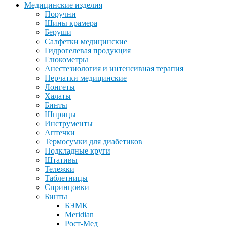
Медицинские изделия
Поручни
Шины крамера
Беруши
Салфетки медицинские
Гидрогелевая продукция
Глюкометры
Анестезиология и интенсивная терапия
Перчатки медицинские
Лонгеты
Халаты
Бинты
Шприцы
Инструменты
Аптечки
Термосумки для диабетиков
Подкладные круги
Штативы
Тележки
Таблетницы
Спринцовки
Бинты
БЭМК
Meridian
Рост-Мед