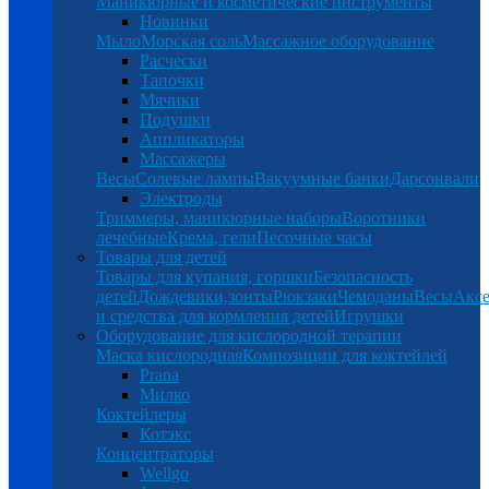
Маникюрные и косметические инструменты
Новинки
Мыло
Морская соль
Массажное оборудование
Расчески
Тапочки
Мячики
Подушки
Аппликаторы
Массажеры
Весы
Солевые лампы
Вакуумные банки
Дарсонвали
Электроды
Триммеры, маникюрные наборы
Воротники
лечебные
Крема, гели
Песочные часы
Товары для детей
Товары для купания, горшки
Безопасность
детей
Дождевики,зонты
Рюкзаки
Чемоданы
Весы
Аксе
и средства для кормления детей
Игрушки
Оборудование для кислородной терапии
Маска кислородная
Композиции для коктейлей
Prana
Милко
Коктейлеры
Котэкс
Концентраторы
Wellgo