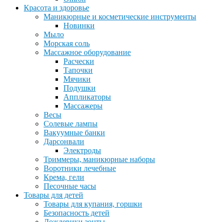
Красота и здоровье
Маникюрные и косметические инструменты
Новинки
Мыло
Морская соль
Массажное оборудование
Расчески
Тапочки
Мячики
Подушки
Аппликаторы
Массажеры
Весы
Солевые лампы
Вакуумные банки
Дарсонвали
Электроды
Триммеры, маникюрные наборы
Воротники лечебные
Крема, гели
Песочные часы
Товары для детей
Товары для купания, горшки
Безопасность детей
Дождевики,зонты