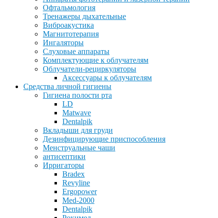
Офтальмология
Тренажеры дыхательные
Виброакустика
Магнитотерапия
Ингаляторы
Слуховые аппараты
Комплектующие к облучателям
Облучатели-рециркуляторы
Аксессуары к облучателям
Средства личной гигиены
Гигиена полости рта
LD
Matwave
Dentalpik
Вкладыши для груди
Дезинфицирующие приспособления
Менструальные чаши
антисептики
Ирригаторы
Bradex
Revyline
Ergopower
Med-2000
Dentalpik
Рокимед