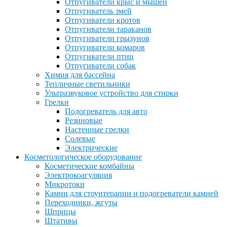
Отпугиватели крыс и мышей
Отпугиватель змей
Отпугиватели кротов
Отпугиватели тараканов
Отпугиватели грызунов
Отпугиватели комаров
Отпугиватели птиц
Отпугиватели собак
Химия для бассейна
Тепличные светильники
Ультразвуковое устройство для стирки
Грелки
Подогреватель для авто
Резиновые
Настенные грелки
Солевые
Электрические
Косметологическое оборудование
Косметические комбайны
Электрокоагуляция
Микротоки
Камни для стоунтерапии и подогреватели камней
Переходники, жгуты
Шприцы
Штативы