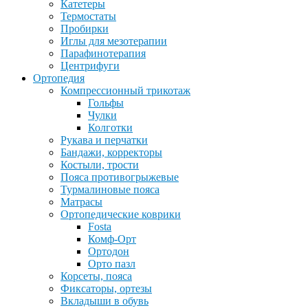
Катетеры
Термостаты
Пробирки
Иглы для мезотерапии
Парафинотерапия
Центрифуги
Ортопедия
Компрессионный трикотаж
Гольфы
Чулки
Колготки
Рукава и перчатки
Бандажи, корректоры
Костыли, трости
Пояса противогрыжевые
Турмалиновые пояса
Матрасы
Ортопедические коврики
Fosta
Комф-Орт
Ортодон
Орто пазл
Корсеты, пояса
Фиксаторы, ортезы
Вкладыши в обувь