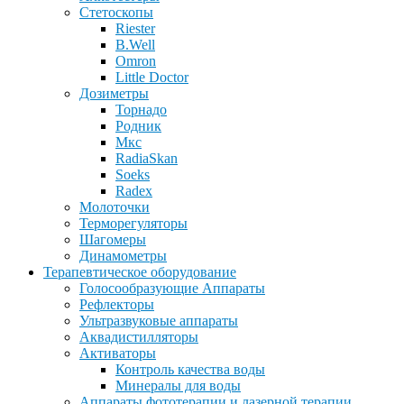
Стетоскопы
Riester
B.Well
Omron
Little Doctor
Дозиметры
Торнадо
Родник
Мкс
RadiaSkan
Soeks
Radex
Молоточки
Терморегуляторы
Шагомеры
Динамометры
Терапевтическое оборудование
Голосообразующие Аппараты
Рефлекторы
Ультразвуковые аппараты
Аквадистилляторы
Активаторы
Контроль качества воды
Минералы для воды
Аппараты фототерапии и лазерной терапии