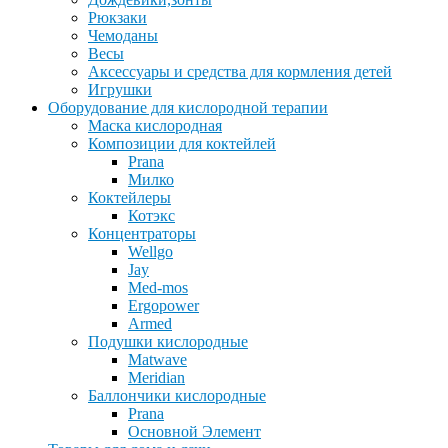
Рюкзаки
Чемоданы
Весы
Аксессуары и средства для кормления детей
Игрушки
Оборудование для кислородной терапии
Маска кислородная
Композиции для коктейлей
Prana
Милко
Коктейлеры
Котэкс
Концентраторы
Wellgo
Jay
Med-mos
Ergopower
Armed
Подушки кислородные
Matwave
Meridian
Баллончики кислородные
Prana
Основной Элемент