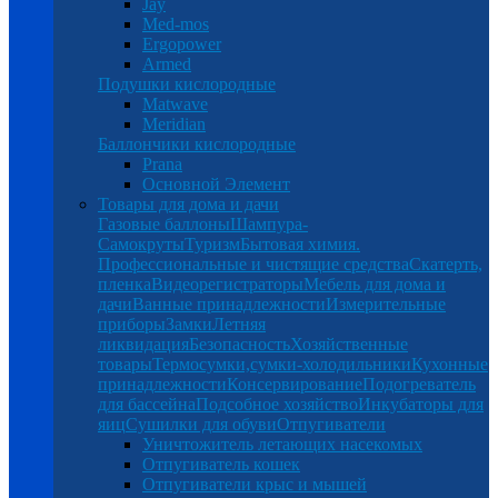
Jay
Med-mos
Ergopower
Armed
Подушки кислородные
Matwave
Meridian
Баллончики кислородные
Prana
Основной Элемент
Товары для дома и дачи
Газовые баллоны
Шампура-
Самокруты
Туризм
Бытовая химия.
Профессиональные и чистящие средства
Скатерть,
пленка
Видеорегистраторы
Мебель для дома и
дачи
Ванные принадлежности
Измерительные
приборы
Замки
Летняя
ликвидация
Безопасность
Хозяйственные
товары
Термосумки,сумки-холодильники
Кухонные
принадлежности
Консервирование
Подогреватель
для бассейна
Подсобное хозяйство
Инкубаторы для
яиц
Сушилки для обуви
Отпугиватели
Уничтожитель летающих насекомых
Отпугиватель кошек
Отпугиватели крыс и мышей