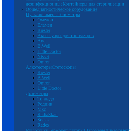
дезинфекционные
Контейнеры для стерилизации
Общедиагностическое обрудование
Пульсоксимеры
Тонометры
Омелон
Еламед
Riester
Аксессуары для тонометров
And
B.Well
Little Doctor
Nissei
Omron
Алкотестеры
Стетоскопы
Riester
B.Well
Omron
Little Doctor
Дозиметры
Торнадо
Родник
Мкс
RadiaSkan
Soeks
Radex
Молоточки
Терморегуляторы
Шагомеры
Динамомет