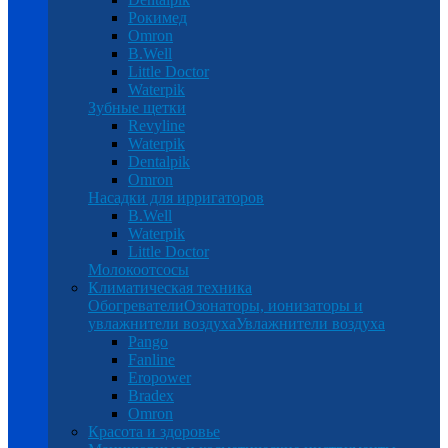
Рокимед
Omron
B.Well
Little Doctor
Waterpik
Зубные щетки
Revyline
Waterpik
Dentalpik
Omron
Насадки для ирригаторов
B.Well
Waterpik
Little Doctor
Молокоотсосы
Климатическая техника
Обогреватели
Озонаторы, ионизаторы и
увлажнители воздуха
Увлажнители воздуха
Pango
Fanline
Eropower
Bradex
Omron
Красота и здоровье