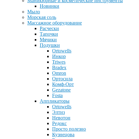
Маникюрные и косметические инструменты
Новинки
Мыло
Морская соль
Массажное оборудование
Расчески
Тапочки
Мячики
Подушки
Ortowells
Инкор
Triwes
Bradex
Omron
Ортосила
Комф-Орт
Gezatone
Fosta
Аппликаторы
Ortowells
Элтиз
Невотон
Редокс
Просто полезно
Кузнецова