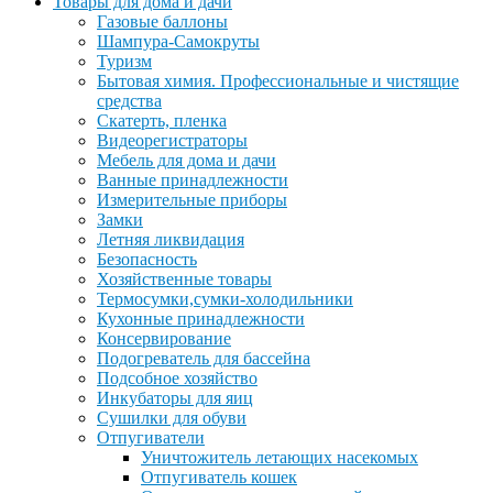
Товары для дома и дачи
Газовые баллоны
Шампура-Самокруты
Туризм
Бытовая химия. Профессиональные и чистящие
средства
Скатерть, пленка
Видеорегистраторы
Мебель для дома и дачи
Ванные принадлежности
Измерительные приборы
Замки
Летняя ликвидация
Безопасность
Хозяйственные товары
Термосумки,сумки-холодильники
Кухонные принадлежности
Консервирование
Подогреватель для бассейна
Подсобное хозяйство
Инкубаторы для яиц
Сушилки для обуви
Отпугиватели
Уничтожитель летающих насекомых
Отпугиватель кошек