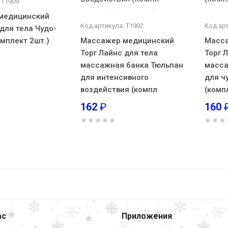
 Т1909
медицинский
Код артикула: Т1902
Код арт
 для тела Чудо-
омплект 2шт.)
Массажер медицинский
Масса
Торг Лайнс для тела
Торг 
массажная банка Тюльпан
масса
для интенсивного
для ч
воздействия (компл
(комп
162
₽
160
Фикс
голеностопный эластичный Fosta F 200
размер XL
ас
Приложения