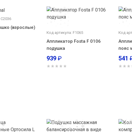
 С2036
шко (взрослые)
Код артикула: F1065
Код арт
Аппликатор Fosta F 0106
Аппли
подушка
пояс
939
₽
541