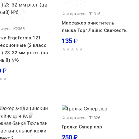
Код артикула: Т1915
Массажер очиститель
тикула: К2365
языка Торг Лайнс Свежесть
тки Ergoforma 121
135
₽
ессионные (2 класс
) 23-32 мм рт.ст. (цв.
ный) №6
0
₽
Код артикула: Т1326
Грелка Супер лор
250
₽