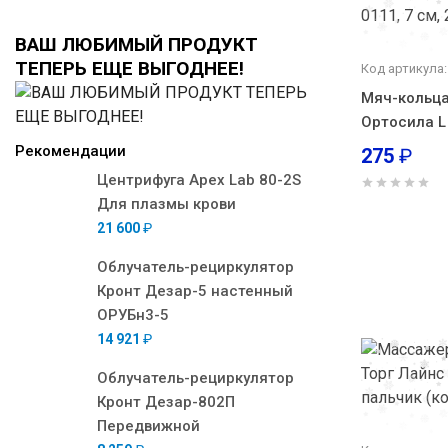
ВАШ ЛЮБИМЫЙ ПРОДУКТ
ТЕПЕРЬ ЕЩЕ ВЫГОДНЕЕ!
Код артикула
Мяч-кольц
Ортосила L 
Рекомендации
275
₽
Центрифуга Apex Lab 80-2S
Для плазмы крови
21 600
₽
Облучатель-рециркулятор
Кронт Дезар-5 настенный
ОРУБн3-5
14 921
₽
Облучатель-рециркулятор
Кронт Дезар-802П
Передвижной