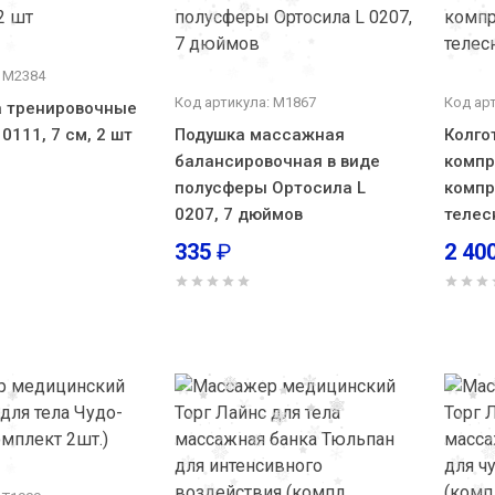
: М2384
Код артикула: М1867
Код ар
а тренировочные
0111, 7 см, 2 шт
Подушка массажная
Колго
балансировочная в виде
компр
полусферы Ортосила L
компр.
0207, 7 дюймов
телес
335
₽
2 40