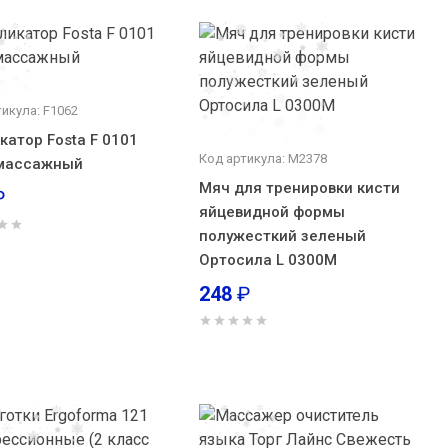
икула: F1062
катор Fosta F 0101
Код артикула: М2378
 массажный
Мяч для тренировки кисти
₽
яйцевидной формы
полужесткий зеленый
Ортосила L 0300М
248
₽