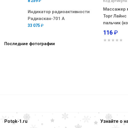
8 259
₽
Код артикула:
Массажер 
Индикатор радиоактивности
Торг Лайнс
Радиаскан-701 А
пальчик (к
33 075
₽
116
₽
Последние фотографии
Potok-1.ru
Узнайте о н