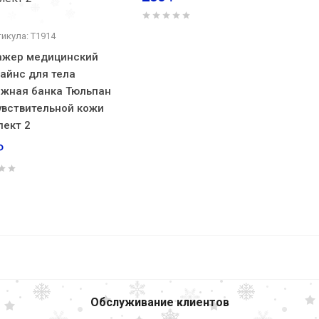
икула: Т1914
жер медицинский
Лайнс для тела
жная банка Тюльпан
увствительной кожи
лект 2
₽
атор
1
196
₽
В корзину
Обслуживание клиентов