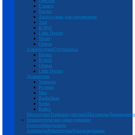
Омелон
Еламед
Riester
Аксессуары для тонометров
And
B.Well
Little Doctor
Nissei
Omron
Алкотестеры
Стетоскопы
Riester
B.Well
Omron
Little Doctor
Дозиметры
Торнадо
Родник
Мкс
RadiaSkan
Soeks
Radex
Молоточки
Терморегуляторы
Шагомеры
Динамомет
Терапевтическое оборудование
Голосообразующие
Аппараты
Рефлекторы
Ультразвуковые