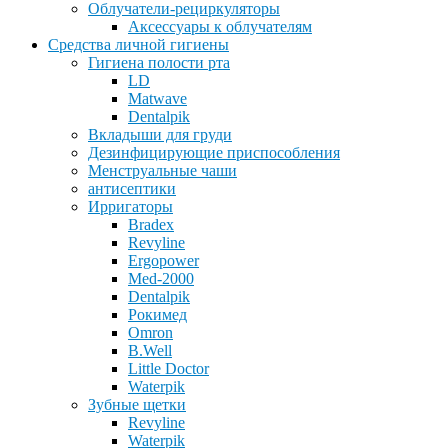
Облучатели-рециркуляторы
Аксессуары к облучателям
Средства личной гигиены
Гигиена полости рта
LD
Matwave
Dentalpik
Вкладыши для груди
Дезинфицирующие приспособления
Менструальные чаши
антисептики
Ирригаторы
Bradex
Revyline
Ergopower
Med-2000
Dentalpik
Рокимед
Omron
B.Well
Little Doctor
Waterpik
Зубные щетки
Revyline
Waterpik