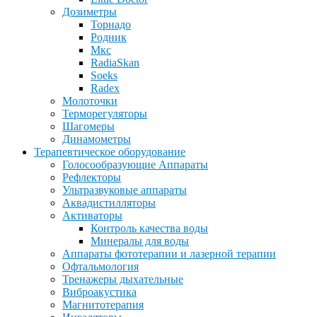
Дозиметры
Торнадо
Родник
Мкс
RadiaSkan
Soeks
Radex
Молоточки
Терморегуляторы
Шагомеры
Динамометры
Терапевтическое оборудование
Голосообразующие Аппараты
Рефлекторы
Ультразвуковые аппараты
Аквадистилляторы
Активаторы
Контроль качества воды
Минералы для воды
Аппараты фототерапии и лазерной терапии
Офтальмология
Тренажеры дыхательные
Виброакустика
Магнитотерапия