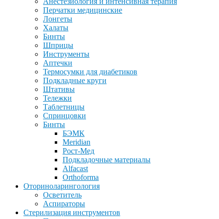
Анестезиология и интенсивная терапия
Перчатки медицинские
Лонгеты
Халаты
Бинты
Шприцы
Инструменты
Аптечки
Термосумки для диабетиков
Подкладные круги
Штативы
Тележки
Таблетницы
Спринцовки
Бинты
БЭМК
Meridian
Рост-Мед
Подкладочные материалы
Alfacast
Orthoforma
Оториноларингология
Осветитель
Аспираторы
Стерилизация инструментов