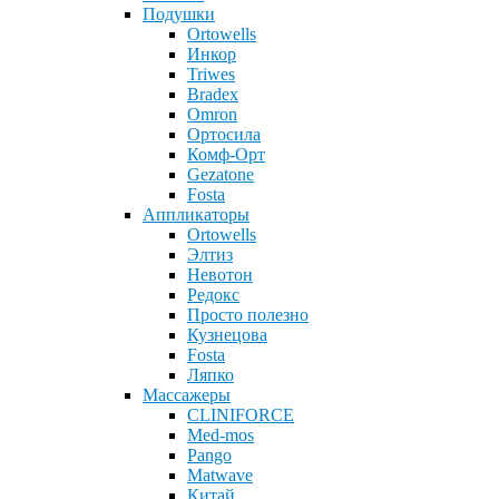
Подушки
Ortowells
Инкор
Triwes
Bradex
Omron
Ортосила
Комф-Орт
Gezatone
Fosta
Аппликаторы
Ortowells
Элтиз
Невотон
Редокс
Просто полезно
Кузнецова
Fosta
Ляпко
Массажеры
CLINIFORCE
Med-mos
Pango
Matwave
Китай