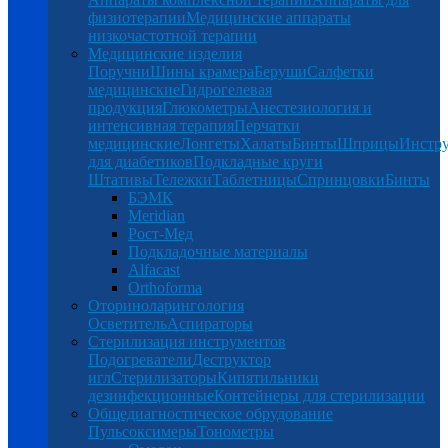
физиотерапии
Медицинские аппараты
низкочастотной терапии
Медицинские изделия
Поручни
Шины крамера
Беруши
Салфетки
медицинские
Гидрогелевая
продукция
Глюкометры
Анестезиология и
интенсивная терапия
Перчатки
медицинские
Лонгеты
Халаты
Бинты
Шприцы
Инстр
для диабетиков
Подкладные круги
Штативы
Тележки
Таблетницы
Спринцовки
Бинты
БЭМК
Meridian
Рост-Мед
Подкладочные материалы
Alfacast
Orthoforma
Оториноларингология
Осветитель
Аспираторы
Стерилизация инструментов
Подогреватели
Деструктор
игл
Стерилизаторы
Кипятильники
дезинфекционные
Контейнеры для стерилизации
Общедиагностическое обрудование
Пульсоксимеры
Тонометры