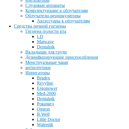
Ингаляторы
Слуховые аппараты
Комплектующие к облучателям
Облучатели-рециркуляторы
Аксессуары к облучателям
Средства личной гигиены
Гигиена полости рта
LD
Matwave
Dentalpik
Вкладыши для груди
Дезинфицирующие приспособления
Менструальные чаши
антисептики
Ирригаторы
Bradex
Revyline
Ergopower
Med-2000
Dentalpik
Рокимед
Omron
B.Well
Little Doctor
Waterpik