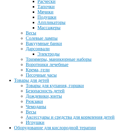
Расчески
Тапочки
Мячики
Подушки
Аппликаторы
Массажеры
Весы
Солевые лампы
Вакуумные банки
Дарсонвали
Электроды
Триммеры, маникюрные наборы
Воротники лечебные
Крема, гели
Песочные часы
Товары для детей
Товары для купания, горшки
Безопасность детей
Дождевики,зонты
Рюкзаки
Чемоданы
Весы
Аксессуары и средства для кормления детей
Игрушки
Оборудование для кислородной терапии