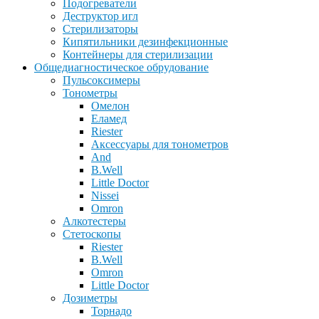
Подогреватели
Деструктор игл
Стерилизаторы
Кипятильники дезинфекционные
Контейнеры для стерилизации
Общедиагностическое обрудование
Пульсоксимеры
Тонометры
Омелон
Еламед
Riester
Аксессуары для тонометров
And
B.Well
Little Doctor
Nissei
Omron
Алкотестеры
Стетоскопы
Riester
B.Well
Omron
Little Doctor
Дозиметры
Торнадо