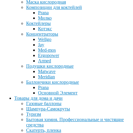
Маска кислородная
Композиции для коктейлей
Prana
Милко
Коктейлеры
Котэкс
Концентраторы
Wellgo
Jay
Med-mos
Ergopower
Armed
Подушки кислородные
Matwave
Meridian
Баллончики кислородные
Prana
Основной Элемент
Товары для дома и дачи
Газовые баллоны
Шампура-Самокруты
Туризм
Бытовая химия. Профессиональные и чистящие
средства
Скатерть, пленка