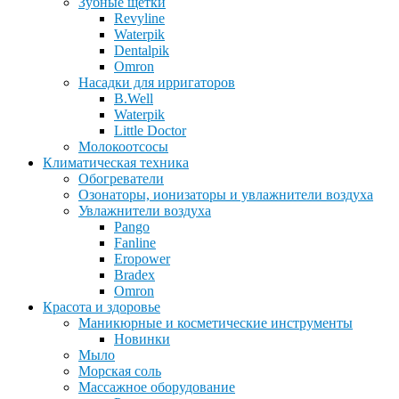
Зубные щетки
Revyline
Waterpik
Dentalpik
Omron
Насадки для ирригаторов
B.Well
Waterpik
Little Doctor
Молокоотсосы
Климатическая техника
Обогреватели
Озонаторы, ионизаторы и увлажнители воздуха
Увлажнители воздуха
Pango
Fanline
Eropower
Bradex
Omron
Красота и здоровье
Маникюрные и косметические инструменты
Новинки
Мыло
Морская соль
Массажное оборудование