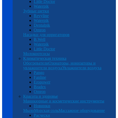
Little Doctor
Waterpik
Зубные щетки
Revyline
Waterpik
Dentalpik
Omron
Насадки для ирригаторов
B.Well
Waterpik
Little Doctor
Молокоотсосы
Климатическая техника
Обогреватели
Озонаторы, ионизаторы и
увлажнители воздуха
Увлажнители воздуха
Pango
Fanline
Eropower
Bradex
Omron
Красота и здоровье
Маникюрные и косметические инструменты
Новинки
Мыло
Морская соль
Массажное оборудование
Расчески