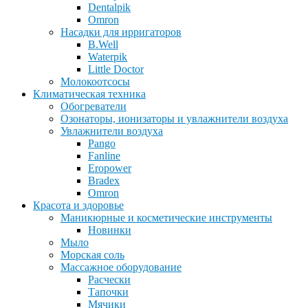
Dentalpik
Omron
Насадки для ирригаторов
B.Well
Waterpik
Little Doctor
Молокоотсосы
Климатическая техника
Обогреватели
Озонаторы, ионизаторы и увлажнители воздуха
Увлажнители воздуха
Pango
Fanline
Eropower
Bradex
Omron
Красота и здоровье
Маникюрные и косметические инструменты
Новинки
Мыло
Морская соль
Массажное оборудование
Расчески
Тапочки
Мячики