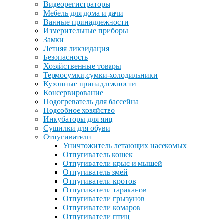
Видеорегистраторы
Мебель для дома и дачи
Ванные принадлежности
Измерительные приборы
Замки
Летняя ликвидация
Безопасность
Хозяйственные товары
Термосумки,сумки-холодильники
Кухонные принадлежности
Консервирование
Подогреватель для бассейна
Подсобное хозяйство
Инкубаторы для яиц
Сушилки для обуви
Отпугиватели
Уничтожитель летающих насекомых
Отпугиватель кошек
Отпугиватели крыс и мышей
Отпугиватель змей
Отпугиватели кротов
Отпугиватели тараканов
Отпугиватели грызунов
Отпугиватели комаров
Отпугиватели птиц