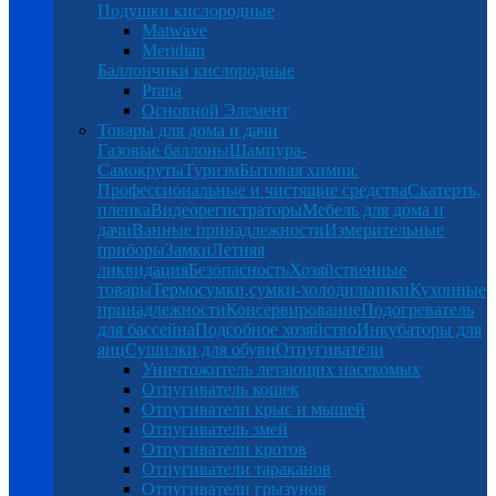
Подушки кислородные
Matwave
Meridian
Баллончики кислородные
Prana
Основной Элемент
Товары для дома и дачи
Газовые баллоны
Шампура-
Самокруты
Туризм
Бытовая химия.
Профессиональные и чистящие средства
Скатерть,
пленка
Видеорегистраторы
Мебель для дома и
дачи
Ванные принадлежности
Измерительные
приборы
Замки
Летняя
ликвидация
Безопасность
Хозяйственные
товары
Термосумки,сумки-холодильники
Кухонные
принадлежности
Консервирование
Подогреватель
для бассейна
Подсобное хозяйство
Инкубаторы для
яиц
Сушилки для обуви
Отпугиватели
Уничтожитель летающих насекомых
Отпугиватель кошек
Отпугиватели крыс и мышей
Отпугиватель змей
Отпугиватели кротов
Отпугиватели тараканов
Отпугиватели грызунов