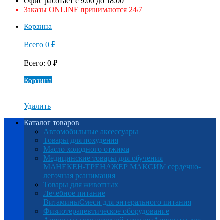
Офис работает с 9:00 до 18:00
Заказы ONLINE принимаются 24/7
Корзина
Всего
0
₽
Всего
:
0
₽
Корзина
Удалить
Каталог товаров
Автомобильные аксессуары
Товары для похудения
Масло холодного отжима
Медицинские товары для обучения
МАНЕКЕН-ТРЕНАЖЕР МАКСИМ сердечно-
легочная реанимация
Товары для животных
Лечебное питание
Витамины
Смеси для энтерального питания
Физиотерапевтическое оборудование
Аппараты комплексной терапии
Аппараты для