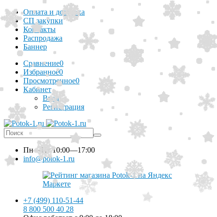
Оплата и доставка
СП закупки
Контакты
Распродажа
Баннер
Сравнение
0
Избранное
0
Просмотренное
0
Кабинет
Вход
Регистрация
Пн—Пт
10:00—17:00
info@potok-1.ru
+7 (499) 110-51-44
8 800 500 40 28