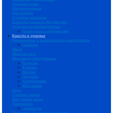
Виброакустика
Магнитотерапия
Ингаляторы
Слуховые аппараты
Комплектующие к облучателям
Облучатели-рециркуляторы
Аксессуары к облучателям
Красота и здоровье
Маникюрные и косметические инструменты
Новинки
Мыло
Морская соль
Массажное оборудование
Расчески
Тапочки
Мячики
Подушки
Аппликаторы
Массажеры
Весы
Солевые лампы
Вакуумные банки
Дарсонвали
Электроды
Триммеры, маникюрные наборы