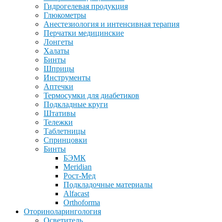
Гидрогелевая продукция
Глюкометры
Анестезиология и интенсивная терапия
Перчатки медицинские
Лонгеты
Халаты
Бинты
Шприцы
Инструменты
Аптечки
Термосумки для диабетиков
Подкладные круги
Штативы
Тележки
Таблетницы
Спринцовки
Бинты
БЭМК
Meridian
Рост-Мед
Подкладочные материалы
Alfacast
Orthoforma
Оториноларингология
Осветитель