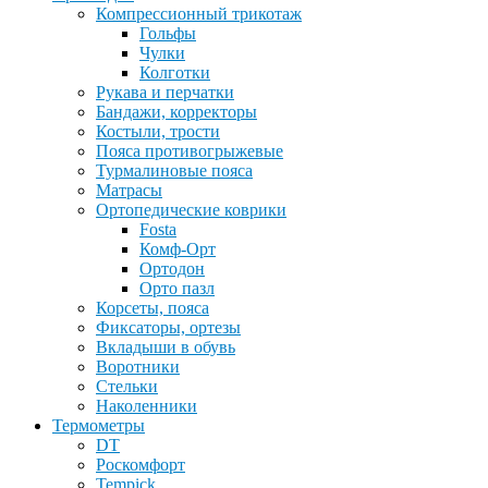
Компрессионный трикотаж
Гольфы
Чулки
Колготки
Рукава и перчатки
Бандажи, корректоры
Костыли, трости
Пояса противогрыжевые
Турмалиновые пояса
Матрасы
Ортопедические коврики
Fosta
Комф-Орт
Ортодон
Орто пазл
Корсеты, пояса
Фиксаторы, ортезы
Вкладыши в обувь
Воротники
Стельки
Наколенники
Термометры
DT
Роскомфорт
Tempick