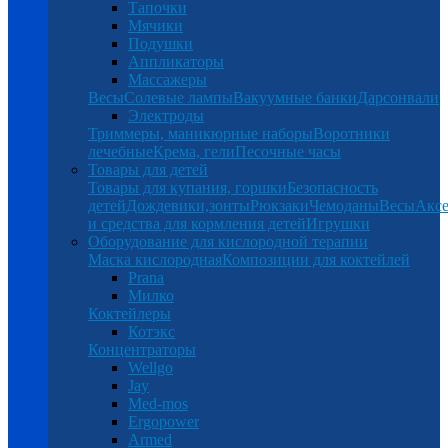
Тапочки
Мячики
Подушки
Аппликаторы
Массажеры
Весы
Солевые лампы
Вакуумные банки
Дарсонвали
Электроды
Триммеры, маникюрные наборы
Воротники
лечебные
Крема, гели
Песочные часы
Товары для детей
Товары для купания, горшки
Безопасность
детей
Дождевики,зонты
Рюкзаки
Чемоданы
Весы
Аксе
и средства для кормления детей
Игрушки
Оборудование для кислородной терапии
Маска кислородная
Композиции для коктейлей
Prana
Милко
Коктейлеры
Котэкс
Концентраторы
Wellgo
Jay
Med-mos
Ergopower
Armed