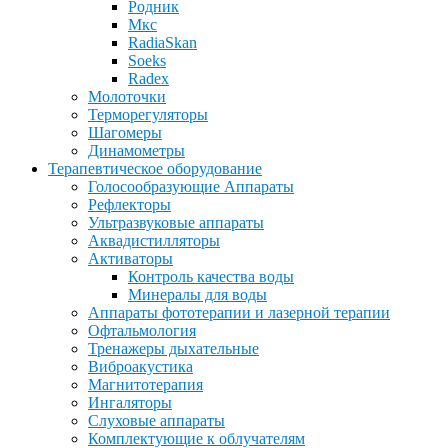
Родник
Мкс
RadiaSkan
Soeks
Radex
Молоточки
Терморегуляторы
Шагомеры
Динамометры
Терапевтическое оборудование
Голосообразующие Аппараты
Рефлекторы
Ультразвуковые аппараты
Аквадистилляторы
Активаторы
Контроль качества воды
Минералы для воды
Аппараты фототерапии и лазерной терапии
Офтальмология
Тренажеры дыхательные
Виброакустика
Магнитотерапия
Ингаляторы
Слуховые аппараты
Комплектующие к облучателям