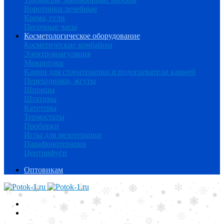
Воротники лечебные
Крема, гели
Песочные часы
Косметологическое оборудование
Косметические комбайны
Электрокоагуляция
Микротоки
Камни для стоунтерапии и подогреватели камней
Переходники, жгуты
Шприцы
Штативы
Катетеры
Термостаты
Пробирки
Иглы для мезотерапии
Парафинотерапия
Центрифуги
Оптовикам