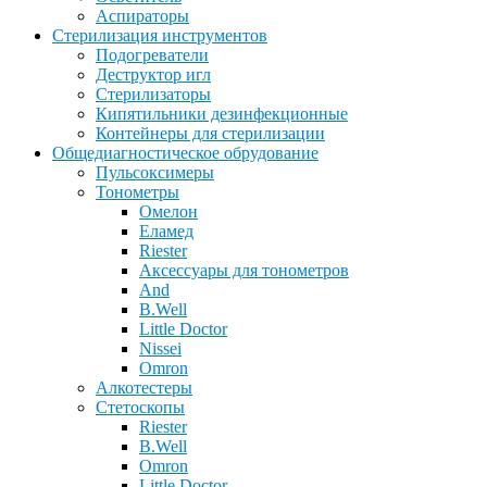
Аспираторы
Стерилизация инструментов
Подогреватели
Деструктор игл
Стерилизаторы
Кипятильники дезинфекционные
Контейнеры для стерилизации
Общедиагностическое обрудование
Пульсоксимеры
Тонометры
Омелон
Еламед
Riester
Аксессуары для тонометров
And
B.Well
Little Doctor
Nissei
Omron
Алкотестеры
Стетоскопы
Riester
B.Well
Omron
Little Doctor