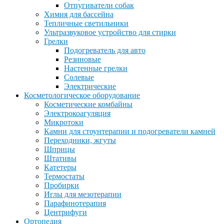
Отпугиватели собак
Химия для бассейна
Тепличные светильники
Ультразвуковое устройство для стирки
Грелки
Подогреватель для авто
Резиновые
Настенные грелки
Солевые
Электрические
Косметологическое оборудование
Косметические комбайны
Электрокоагуляция
Микротоки
Камни для стоунтерапии и подогреватели камней
Переходники, жгуты
Шприцы
Штативы
Катетеры
Термостаты
Пробирки
Иглы для мезотерапии
Парафинотерапия
Центрифуги
Ортопедия