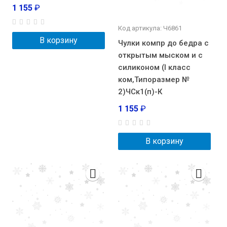
1 155
₽
Код артикула: Ч6861
В корзину
Чулки компр до бедра с
открытым мыском и с
силиконом (I класс
ком,Типоразмер №
2)ЧСк1(п)-К
1 155
₽
В корзину