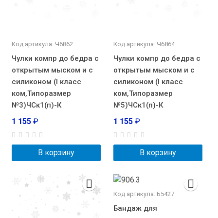
Код артикула: Ч6862
Код артикула: Ч6864
Чулки компр до бедра с
Чулки компр до бедра с
открытым мыском и с
открытым мыском и с
силиконом (I класс
силиконом (I класс
ком,Типоразмер
ком,Типоразмер
№3)ЧСк1(п)-К
№5)ЧСк1(п)-К
1 155
₽
1 155
₽
В корзину
В корзину
Код артикула: Б5427
Бандаж для