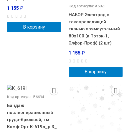
Код артикула: А5821
1 155
₽
НАБОР Электрод с
токопроводящей
В корзину
тканью прямоугольный
80х100 (к Поток-1,
Элфор-Проф) (2 шт)
1 155
₽
В корзину
Код артикула: Б6694
Бандаж
послеоперационный
грудо-брюшной, тм
Комф-Орт К-619л_р 3_