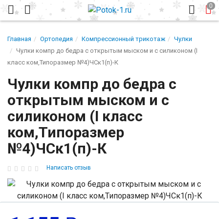
Главная
Ортопедия
Компрессионный трикотаж
Чулки
Чулки компр до бедра с открытым мыском и с силиконом (I
класс ком,Типоразмер №4)ЧСк1(п)-К
Чулки компр до бедра с
открытым мыском и с
силиконом (I класс
ком,Типоразмер
№4)ЧСк1(п)-К
Написать отзыв