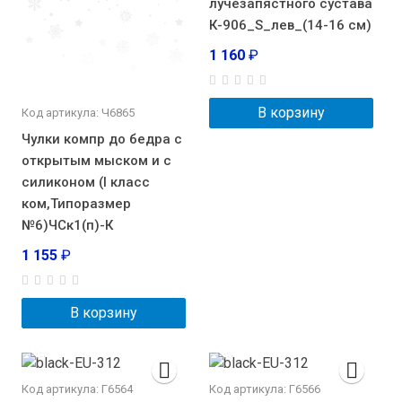
лучезапястного сустава
К-906_S_лев_(14-16 см)
1 160
₽
В корзину
Код артикула: Ч6865
Чулки компр до бедра с
открытым мыском и с
силиконом (I класс
ком,Типоразмер
№6)ЧСк1(п)-К
1 155
₽
В корзину
Код артикула: Г6564
Код артикула: Г6566