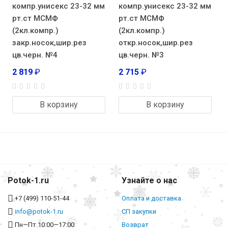
компр.унисекс 23-32 мм
компр.унисекс 23-32 мм
рт.ст МСМФ
рт.ст МСМФ
(2кл.компр.)
(2кл.компр.)
закр.носок,шир.рез
откр.носок,шир.рез
цв.черн. №4
цв.черн. №3
2 819
₽
2 715
₽
В корзину
В корзину
Potok-1.ru
Узнайте о нас
+7 (499) 110-51-44
Оплата и доставка
info@potok-1.ru
СП закупки
Пн—Пт 10:00—17:00
Возврат