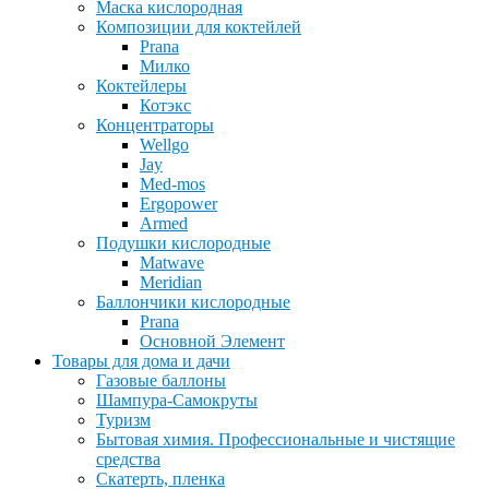
Маска кислородная
Композиции для коктейлей
Prana
Милко
Коктейлеры
Котэкс
Концентраторы
Wellgo
Jay
Med-mos
Ergopower
Armed
Подушки кислородные
Matwave
Meridian
Баллончики кислородные
Prana
Основной Элемент
Товары для дома и дачи
Газовые баллоны
Шампура-Самокруты
Туризм
Бытовая химия. Профессиональные и чистящие
средства
Скатерть, пленка