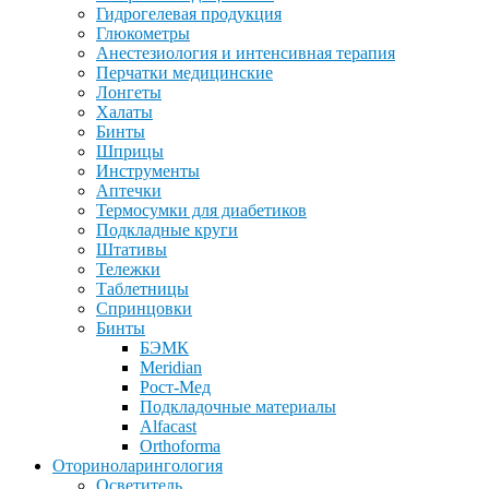
Гидрогелевая продукция
Глюкометры
Анестезиология и интенсивная терапия
Перчатки медицинские
Лонгеты
Халаты
Бинты
Шприцы
Инструменты
Аптечки
Термосумки для диабетиков
Подкладные круги
Штативы
Тележки
Таблетницы
Спринцовки
Бинты
БЭМК
Meridian
Рост-Мед
Подкладочные материалы
Alfacast
Orthoforma
Оториноларингология
Осветитель