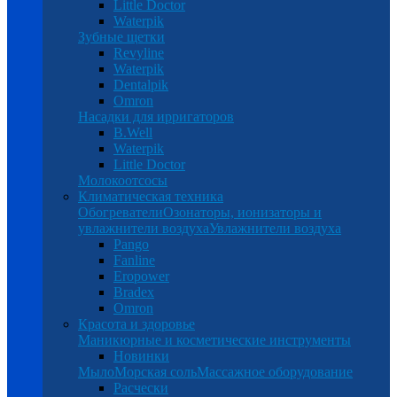
Little Doctor
Waterpik
Зубные щетки
Revyline
Waterpik
Dentalpik
Omron
Насадки для ирригаторов
B.Well
Waterpik
Little Doctor
Молокоотсосы
Климатическая техника
Обогреватели
Озонаторы, ионизаторы и
увлажнители воздуха
Увлажнители воздуха
Pango
Fanline
Eropower
Bradex
Omron
Красота и здоровье
Маникюрные и косметические инструменты
Новинки
Мыло
Морская соль
Массажное оборудование
Расчески