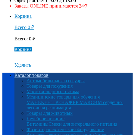
Офис работает с 9:00 до 18:00
Заказы ONLINE принимаются 24/7
Корзина
Всего
0
₽
Всего
:
0
₽
Корзина
Удалить
Каталог товаров
Автомобильные аксессуары
Товары для похудения
Масло холодного отжима
Медицинские товары для обучения
МАНЕКЕН-ТРЕНАЖЕР МАКСИМ сердечно-
легочная реанимация
Товары для животных
Лечебное питание
Витамины
Смеси для энтерального питания
Физиотерапевтическое оборудование
Аппараты комплексной терапии
Аппараты для