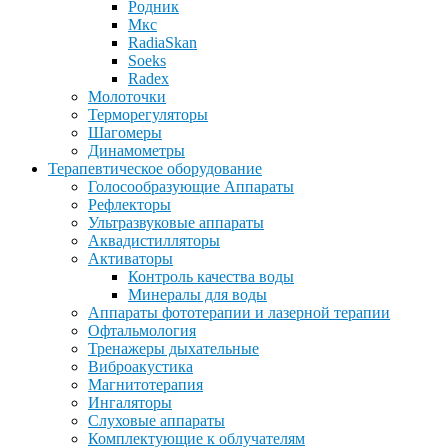
Родник
Мкс
RadiaSkan
Soeks
Radex
Молоточки
Терморегуляторы
Шагомеры
Динамометры
Терапевтическое оборудование
Голосообразующие Аппараты
Рефлекторы
Ультразвуковые аппараты
Аквадистилляторы
Активаторы
Контроль качества воды
Минералы для воды
Аппараты фототерапии и лазерной терапии
Офтальмология
Тренажеры дыхательные
Виброакустика
Магнитотерапия
Ингаляторы
Слуховые аппараты
Комплектующие к облучателям