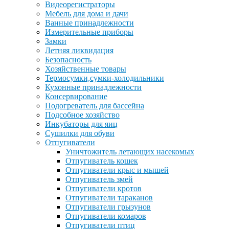
Видеорегистраторы
Мебель для дома и дачи
Ванные принадлежности
Измерительные приборы
Замки
Летняя ликвидация
Безопасность
Хозяйственные товары
Термосумки,сумки-холодильники
Кухонные принадлежности
Консервирование
Подогреватель для бассейна
Подсобное хозяйство
Инкубаторы для яиц
Сушилки для обуви
Отпугиватели
Уничтожитель летающих насекомых
Отпугиватель кошек
Отпугиватели крыс и мышей
Отпугиватель змей
Отпугиватели кротов
Отпугиватели тараканов
Отпугиватели грызунов
Отпугиватели комаров
Отпугиватели птиц