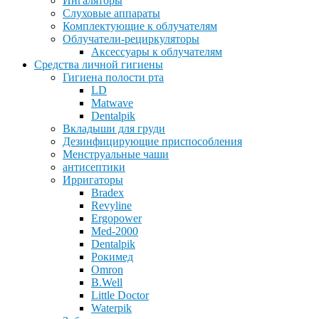
Ингаляторы
Слуховые аппараты
Комплектующие к облучателям
Облучатели-рециркуляторы
Аксессуары к облучателям
Средства личной гигиены
Гигиена полости рта
LD
Matwave
Dentalpik
Вкладыши для груди
Дезинфицирующие приспособления
Менструальные чаши
антисептики
Ирригаторы
Bradex
Revyline
Ergopower
Med-2000
Dentalpik
Рокимед
Omron
B.Well
Little Doctor
Waterpik