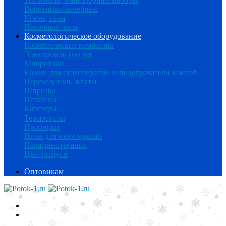
Воротники лечебные
Крема, гели
Песочные часы
Косметологическое оборудование
Косметические комбайны
Электрокоагуляция
Микротоки
Камни для стоунтерапии и подогреватели камней
Переходники, жгуты
Шприцы
Штативы
Катетеры
Термостаты
Пробирки
Иглы для мезотерапии
Парафинотерапия
Центрифуги
Оптовикам