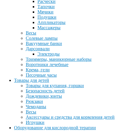
Расчески
Тапочки
Мячики
Подушки
Аппликаторы
Массажеры
Весы
Солевые лампы
Вакуумные банки
Дарсонвали
Электроды
Триммеры, маникюрные наборы
Воротники лечебные
Крема, гели
Песочные часы
Товары для детей
Товары для купания, горшки
Безопасность детей
Дождевики,зонты
Рюкзаки
Чемоданы
Весы
Аксессуары и средства для кормления детей
Игрушки
Оборудование для кислородной терапии