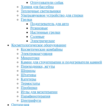
Отпугиватели собак
Химия для бассейна
Тепличные светильники
Ультразвуковое устройство для стирки
Грелки
Подогреватель для авто
Резиновые
Настенные грелки
Солевые
Электрические
Косметологическое оборудование
Косметические комбайны
Электрокоагуляция
Микротоки
Камни для стоунтерапии и подогреватели камней
Переходники, жгуты
Шприцы
Штативы
Катетеры
Термостаты
Пробирки
Иглы для мезотерапии
Парафинотерапия
Центрифуги
Ортопедия