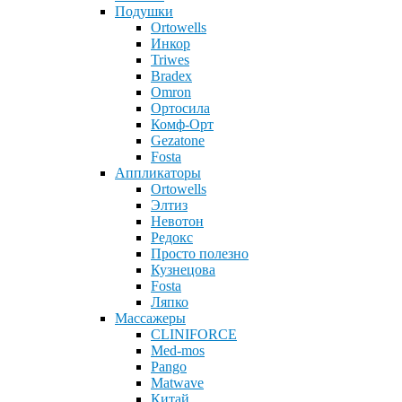
Подушки
Ortowells
Инкор
Triwes
Bradex
Omron
Ортосила
Комф-Орт
Gezatone
Fosta
Аппликаторы
Ortowells
Элтиз
Невотон
Редокс
Просто полезно
Кузнецова
Fosta
Ляпко
Массажеры
CLINIFORCE
Med-mos
Pango
Matwave
Китай