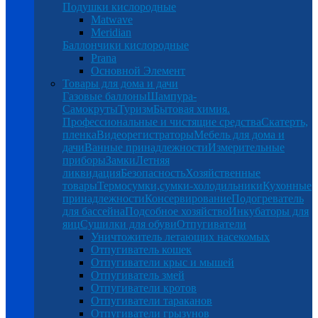
Подушки кислородные
Matwave
Meridian
Баллончики кислородные
Prana
Основной Элемент
Товары для дома и дачи
Газовые баллоны
Шампура-
Самокруты
Туризм
Бытовая химия.
Профессиональные и чистящие средства
Скатерть,
пленка
Видеорегистраторы
Мебель для дома и
дачи
Ванные принадлежности
Измерительные
приборы
Замки
Летняя
ликвидация
Безопасность
Хозяйственные
товары
Термосумки,сумки-холодильники
Кухонные
принадлежности
Консервирование
Подогреватель
для бассейна
Подсобное хозяйство
Инкубаторы для
яиц
Сушилки для обуви
Отпугиватели
Уничтожитель летающих насекомых
Отпугиватель кошек
Отпугиватели крыс и мышей
Отпугиватель змей
Отпугиватели кротов
Отпугиватели тараканов
Отпугиватели грызунов