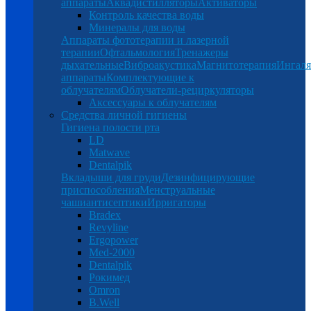
аппараты
Аквадистилляторы
Активаторы
Контроль качества воды
Минералы для воды
Аппараты фототерапии и лазерной
терапии
Офтальмология
Тренажеры
дыхательные
Виброакустика
Магнитотерапия
Ингал
аппараты
Комплектующие к
облучателям
Облучатели-рециркуляторы
Аксессуары к облучателям
Средства личной гигиены
Гигиена полости рта
LD
Matwave
Dentalpik
Вкладыши для груди
Дезинфицирующие
приспособления
Менструальные
чаши
антисептики
Ирригаторы
Bradex
Revyline
Ergopower
Med-2000
Dentalpik
Рокимед
Omron
B.Well