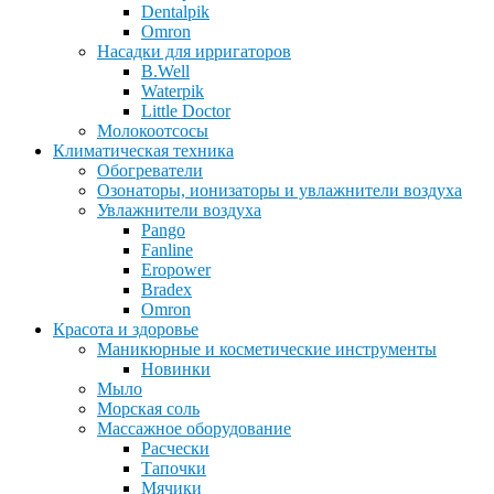
Dentalpik
Omron
Насадки для ирригаторов
B.Well
Waterpik
Little Doctor
Молокоотсосы
Климатическая техника
Обогреватели
Озонаторы, ионизаторы и увлажнители воздуха
Увлажнители воздуха
Pango
Fanline
Eropower
Bradex
Omron
Красота и здоровье
Маникюрные и косметические инструменты
Новинки
Мыло
Морская соль
Массажное оборудование
Расчески
Тапочки
Мячики