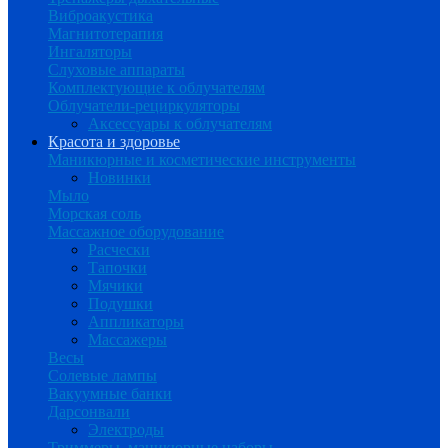
Виброакустика
Магнитотерапия
Ингаляторы
Слуховые аппараты
Комплектующие к облучателям
Облучатели-рециркуляторы
Аксессуары к облучателям
Красота и здоровье
Маникюрные и косметические инструменты
Новинки
Мыло
Морская соль
Массажное оборудование
Расчески
Тапочки
Мячики
Подушки
Аппликаторы
Массажеры
Весы
Солевые лампы
Вакуумные банки
Дарсонвали
Электроды
Триммеры, маникюрные наборы