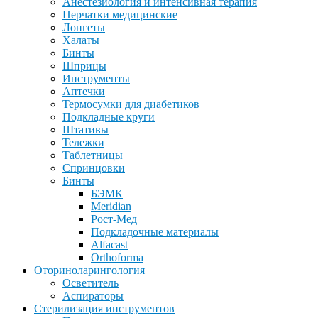
Анестезиология и интенсивная терапия
Перчатки медицинские
Лонгеты
Халаты
Бинты
Шприцы
Инструменты
Аптечки
Термосумки для диабетиков
Подкладные круги
Штативы
Тележки
Таблетницы
Спринцовки
Бинты
БЭМК
Meridian
Рост-Мед
Подкладочные материалы
Alfacast
Orthoforma
Оториноларингология
Осветитель
Аспираторы
Стерилизация инструментов