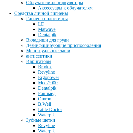
Облучатели-рециркуляторы
Аксессуары к облучателям
Средства личной гигиены
Гигиена полости рта
LD
Matwave
Dentalpik
Вкладыши для груди
Дезинфицирующие приспособления
Менструальные чаши
антисептики
Ирригаторы
Bradex
Revyline
Ergopower
Med-2000
Dentalpik
Рокимед
Omron
B.Well
Little Doctor
Waterpik
Зубные щетки
Revyline
Waterpik