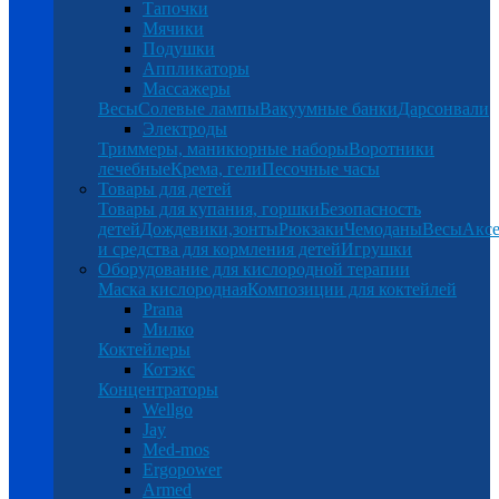
Тапочки
Мячики
Подушки
Аппликаторы
Массажеры
Весы
Солевые лампы
Вакуумные банки
Дарсонвали
Электроды
Триммеры, маникюрные наборы
Воротники
лечебные
Крема, гели
Песочные часы
Товары для детей
Товары для купания, горшки
Безопасность
детей
Дождевики,зонты
Рюкзаки
Чемоданы
Весы
Аксе
и средства для кормления детей
Игрушки
Оборудование для кислородной терапии
Маска кислородная
Композиции для коктейлей
Prana
Милко
Коктейлеры
Котэкс
Концентраторы
Wellgo
Jay
Med-mos
Ergopower
Armed