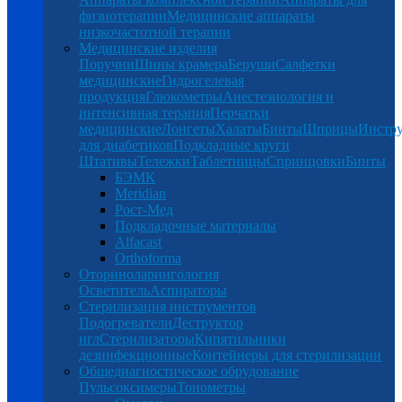
физиотерапии
Медицинские аппараты
низкочастотной терапии
Медицинские изделия
Поручни
Шины крамера
Беруши
Салфетки
медицинские
Гидрогелевая
продукция
Глюкометры
Анестезиология и
интенсивная терапия
Перчатки
медицинские
Лонгеты
Халаты
Бинты
Шприцы
Инстр
для диабетиков
Подкладные круги
Штативы
Тележки
Таблетницы
Спринцовки
Бинты
БЭМК
Meridian
Рост-Мед
Подкладочные материалы
Alfacast
Orthoforma
Оториноларингология
Осветитель
Аспираторы
Стерилизация инструментов
Подогреватели
Деструктор
игл
Стерилизаторы
Кипятильники
дезинфекционные
Контейнеры для стерилизации
Общедиагностическое обрудование
Пульсоксимеры
Тонометры