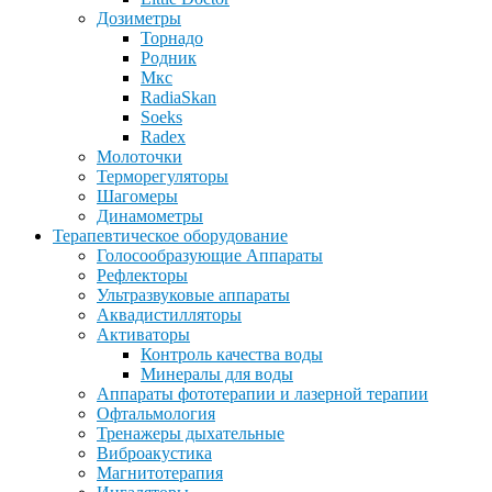
Дозиметры
Торнадо
Родник
Мкс
RadiaSkan
Soeks
Radex
Молоточки
Терморегуляторы
Шагомеры
Динамометры
Терапевтическое оборудование
Голосообразующие Аппараты
Рефлекторы
Ультразвуковые аппараты
Аквадистилляторы
Активаторы
Контроль качества воды
Минералы для воды
Аппараты фототерапии и лазерной терапии
Офтальмология
Тренажеры дыхательные
Виброакустика
Магнитотерапия