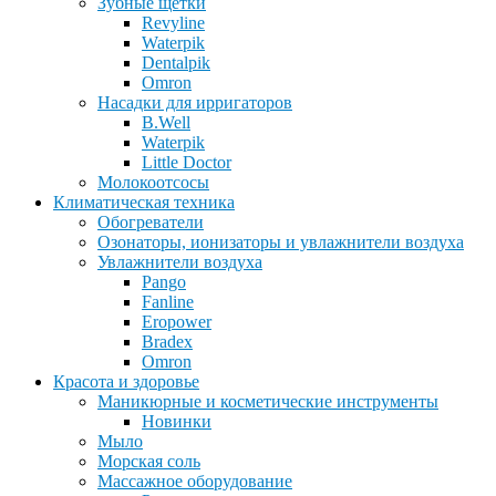
Зубные щетки
Revyline
Waterpik
Dentalpik
Omron
Насадки для ирригаторов
B.Well
Waterpik
Little Doctor
Молокоотсосы
Климатическая техника
Обогреватели
Озонаторы, ионизаторы и увлажнители воздуха
Увлажнители воздуха
Pango
Fanline
Eropower
Bradex
Omron
Красота и здоровье
Маникюрные и косметические инструменты
Новинки
Мыло
Морская соль
Массажное оборудование