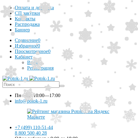
Оплата и доставка
СП закупки
Контакты
Распродажа
Баннер
Сравнение
0
Избранное
0
Просмотренное
0
Кабинет
Вход
Регистрация
Пн—Пт
10:00—17:00
info@potok-1.ru
+7 (499) 110-51-44
8 800 500 40 28