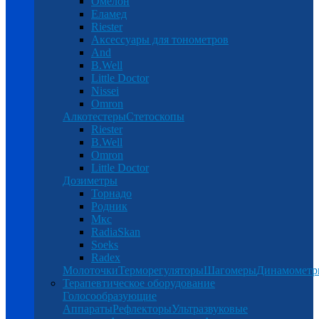
Омелон
Еламед
Riester
Аксессуары для тонометров
And
B.Well
Little Doctor
Nissei
Omron
Алкотестеры
Стетоскопы
Riester
B.Well
Omron
Little Doctor
Дозиметры
Торнадо
Родник
Мкс
RadiaSkan
Soeks
Radex
Молоточки
Терморегуляторы
Шагомеры
Динамомет
Терапевтическое оборудование
Голосообразующие
Аппараты
Рефлекторы
Ультразвуковые