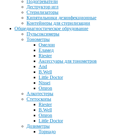
Подогреватели
Деструктор игл
Стерилизаторы
Кипятильники дезинфекционные
Контейнеры для стерилизации
Общедиагностическое обрудование
Пульсоксимеры
Тонометры
Омелон
Еламед
Riester
Аксессуары для тонометров
And
B.Well
Little Doctor
Nissei
Omron
Алкотестеры
Стетоскопы
Riester
B.Well
Omron
Little Doctor
Дозиметры
Торнадо