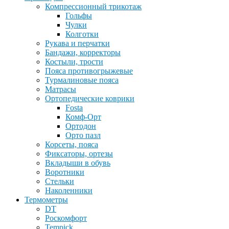
Компрессионный трикотаж
Гольфы
Чулки
Колготки
Рукава и перчатки
Бандажи, корректоры
Костыли, трости
Пояса противогрыжевые
Турмалиновые пояса
Матрасы
Ортопедические коврики
Fosta
Комф-Орт
Ортодон
Орто пазл
Корсеты, пояса
Фиксаторы, ортезы
Вкладыши в обувь
Воротники
Стельки
Наколенники
Термометры
DT
Роскомфорт
Tempick