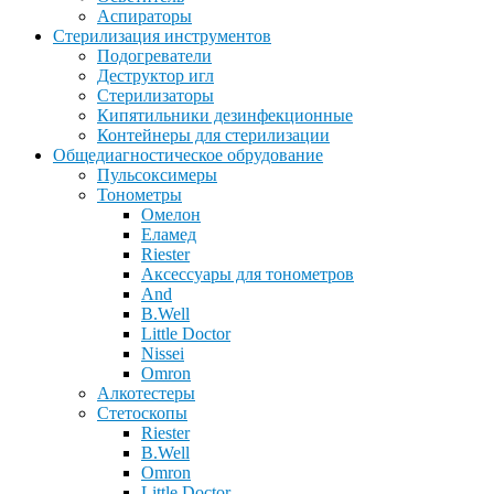
Аспираторы
Стерилизация инструментов
Подогреватели
Деструктор игл
Стерилизаторы
Кипятильники дезинфекционные
Контейнеры для стерилизации
Общедиагностическое обрудование
Пульсоксимеры
Тонометры
Омелон
Еламед
Riester
Аксессуары для тонометров
And
B.Well
Little Doctor
Nissei
Omron
Алкотестеры
Стетоскопы
Riester
B.Well
Omron
Little Doctor