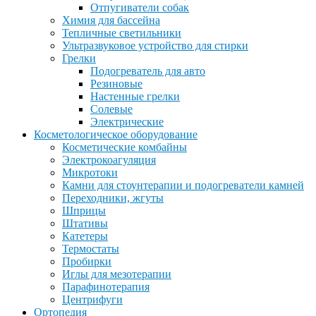
Отпугиватели собак
Химия для бассейна
Тепличные светильники
Ультразвуковое устройство для стирки
Грелки
Подогреватель для авто
Резиновые
Настенные грелки
Солевые
Электрические
Косметологическое оборудование
Косметические комбайны
Электрокоагуляция
Микротоки
Камни для стоунтерапии и подогреватели камней
Переходники, жгуты
Шприцы
Штативы
Катетеры
Термостаты
Пробирки
Иглы для мезотерапии
Парафинотерапия
Центрифуги
Ортопедия