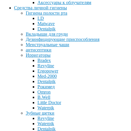
Аксессуары к облучателям
Средства личной гигиены
Гигиена полости рта
LD
Matwave
Dentalpik
Вкладыши для груди
Дезинфицирующие приспособления
Менструальные чаши
антисептики
Ирригаторы
Bradex
Revyline
Ergopower
Med-2000
Dentalpik
Рокимед
Omron
B.Well
Little Doctor
Waterpik
Зубные щетки
Revyline
Waterpik
Dentalpik