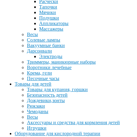
Расчески
Тапочки
Мячики
Подушки
Аппликаторы
Массажеры
Весы
Солевые лампы
Вакуумные банки
Дарсонвали
Электроды
Триммеры, маникюрные наборы
Воротники лечебные
Крема, гели
Песочные часы
Товары для детей
Товары для купания, горшки
Безопасность детей
Дождевики,зонты
Рюкзаки
Чемоданы
Весы
Аксессуары и средства для кормления детей
Игрушки
Оборудование для кислородной терапии