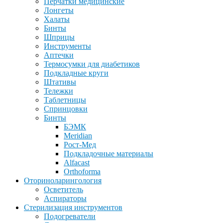
Перчатки медицинские
Лонгеты
Халаты
Бинты
Шприцы
Инструменты
Аптечки
Термосумки для диабетиков
Подкладные круги
Штативы
Тележки
Таблетницы
Спринцовки
Бинты
БЭМК
Meridian
Рост-Мед
Подкладочные материалы
Alfacast
Orthoforma
Оториноларингология
Осветитель
Аспираторы
Стерилизация инструментов
Подогреватели