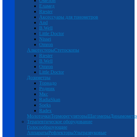
Омелон
Еламед
Riester
Аксессуары для тонометров
And
B.Well
Little Doctor
Nissei
Omron
Алкотестеры
Стетоскопы
Riester
B.Well
Omron
Little Doctor
Дозиметры
Торнадо
Родник
Мкс
RadiaSkan
Soeks
Radex
Молоточки
Терморегуляторы
Шагомеры
Динамомет
Терапевтическое оборудование
Голосообразующие
Аппараты
Рефлекторы
Ультразвуковые