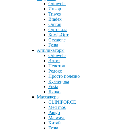
Ortowells
Инкор
Triwes
Bradex
Omron
Ортосила
Комф-Орт
Gezatone
Fosta
Аппликаторы
Ortowells
Элтиз
Невотон
Редокс
Просто полезно
Кузнецова
Fosta
Ляпко
Массажеры
CLINIFORCE
Med-mos
Pango
Matwave
Китай
Fosta