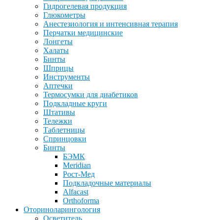
Гидрогелевая продукция
Глюкометры
Анестезиология и интенсивная терапия
Перчатки медицинские
Лонгеты
Халаты
Бинты
Шприцы
Инструменты
Аптечки
Термосумки для диабетиков
Подкладные круги
Штативы
Тележки
Таблетницы
Спринцовки
Бинты
БЭМК
Meridian
Рост-Мед
Подкладочные материалы
Alfacast
Orthoforma
Оториноларингология
Осветитель