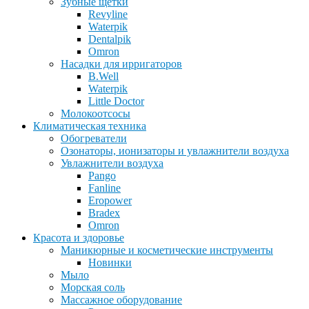
Зубные щетки
Revyline
Waterpik
Dentalpik
Omron
Насадки для ирригаторов
B.Well
Waterpik
Little Doctor
Молокоотсосы
Климатическая техника
Обогреватели
Озонаторы, ионизаторы и увлажнители воздуха
Увлажнители воздуха
Pango
Fanline
Eropower
Bradex
Omron
Красота и здоровье
Маникюрные и косметические инструменты
Новинки
Мыло
Морская соль
Массажное оборудование