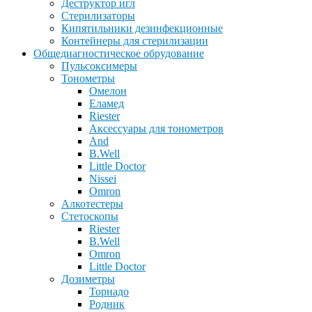
Деструктор игл
Стерилизаторы
Кипятильники дезинфекционные
Контейнеры для стерилизации
Общедиагностическое обрудование
Пульсоксимеры
Тонометры
Омелон
Еламед
Riester
Аксессуары для тонометров
And
B.Well
Little Doctor
Nissei
Omron
Алкотестеры
Стетоскопы
Riester
B.Well
Omron
Little Doctor
Дозиметры
Торнадо
Родник