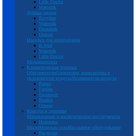
Little Doctor
Waterpik
Зубные щетки
Revyline
Waterpik
Dentalpik
Omron
Насадки для ирригаторов
B.Well
Waterpik
Little Doctor
Молокоотсосы
Климатическая техника
Обогреватели
Озонаторы, ионизаторы и
увлажнители воздуха
Увлажнители воздуха
Pango
Fanline
Eropower
Bradex
Omron
Красота и здоровье
Маникюрные и косметические инструменты
Новинки
Мыло
Морская соль
Массажное оборудование
Расчески