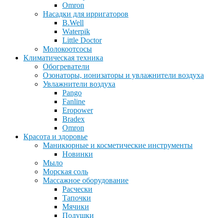
Omron
Насадки для ирригаторов
B.Well
Waterpik
Little Doctor
Молокоотсосы
Климатическая техника
Обогреватели
Озонаторы, ионизаторы и увлажнители воздуха
Увлажнители воздуха
Pango
Fanline
Eropower
Bradex
Omron
Красота и здоровье
Маникюрные и косметические инструменты
Новинки
Мыло
Морская соль
Массажное оборудование
Расчески
Тапочки
Мячики
Подушки