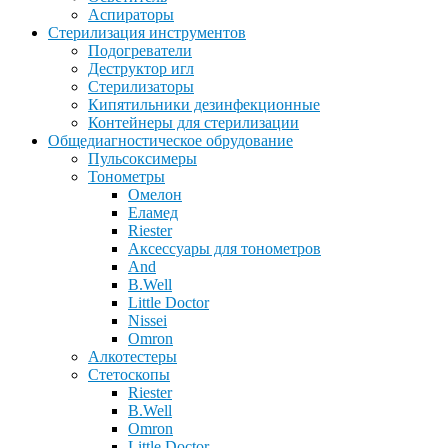
Аспираторы
Стерилизация инструментов
Подогреватели
Деструктор игл
Стерилизаторы
Кипятильники дезинфекционные
Контейнеры для стерилизации
Общедиагностическое обрудование
Пульсоксимеры
Тонометры
Омелон
Еламед
Riester
Аксессуары для тонометров
And
B.Well
Little Doctor
Nissei
Omron
Алкотестеры
Стетоскопы
Riester
B.Well
Omron
Little Doctor