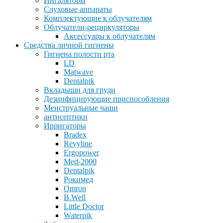
Ингаляторы
Слуховые аппараты
Комплектующие к облучателям
Облучатели-рециркуляторы
Аксессуары к облучателям
Средства личной гигиены
Гигиена полости рта
LD
Matwave
Dentalpik
Вкладыши для груди
Дезинфицирующие приспособления
Менструальные чаши
антисептики
Ирригаторы
Bradex
Revyline
Ergopower
Med-2000
Dentalpik
Рокимед
Omron
B.Well
Little Doctor
Waterpik