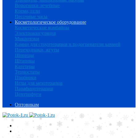
Воротники лечебные
Крема, гели
Песочные часы
Косметологическое оборудование
Косметические комбайны
Электрокоагуляция
Микротоки
Камни для стоунтерапии и подогреватели камней
Переходники, жгуты
Шприцы
Штативы
Катетеры
Термостаты
Пробирки
Иглы для мезотерапии
Парафинотерапия
Центрифуги
Оптовикам