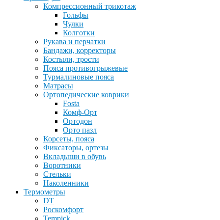
Компрессионный трикотаж
Гольфы
Чулки
Колготки
Рукава и перчатки
Бандажи, корректоры
Костыли, трости
Пояса противогрыжевые
Турмалиновые пояса
Матрасы
Ортопедические коврики
Fosta
Комф-Орт
Ортодон
Орто пазл
Корсеты, пояса
Фиксаторы, ортезы
Вкладыши в обувь
Воротники
Стельки
Наколенники
Термометры
DT
Роскомфорт
Tempick