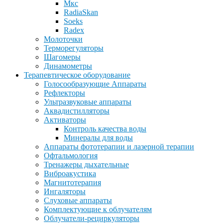
Мкс
RadiaSkan
Soeks
Radex
Молоточки
Терморегуляторы
Шагомеры
Динамометры
Терапевтическое оборудование
Голосообразующие Аппараты
Рефлекторы
Ультразвуковые аппараты
Аквадистилляторы
Активаторы
Контроль качества воды
Минералы для воды
Аппараты фототерапии и лазерной терапии
Офтальмология
Тренажеры дыхательные
Виброакустика
Магнитотерапия
Ингаляторы
Слуховые аппараты
Комплектующие к облучателям
Облучатели-рециркуляторы