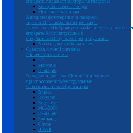
аппараты
Аквадистилляторы
Активаторы
Контроль качества воды
Минералы для воды
Аппараты фототерапии и лазерной
терапии
Офтальмология
Тренажеры
дыхательные
Виброакустика
Магнитотерапия
Ингал
аппараты
Комплектующие к
облучателям
Облучатели-рециркуляторы
Аксессуары к облучателям
Средства личной гигиены
Гигиена полости рта
LD
Matwave
Dentalpik
Вкладыши для груди
Дезинфицирующие
приспособления
Менструальные
чаши
антисептики
Ирригаторы
Bradex
Revyline
Ergopower
Med-2000
Dentalpik
Рокимед
Omron
B.Well