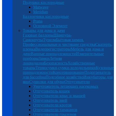
Подушки кислородные
Matwave
Meridian
Баллончики кислородные
Prana
Основной Элемент
Товары для дома и дачи
Газовые баллоны
Шампура-
Самокруты
Туризм
Бытовая химия.
Профессиональные и чистящие средства
Скатерть,
пленка
Видеорегистраторы
Мебель для дома и
дачи
Ванные принадлежности
Измерительные
приборы
Замки
Летняя
ликвидация
Безопасность
Хозяйственные
товары
Термосумки,сумки-холодильники
Кухонные
принадлежности
Консервирование
Подогреватель
для бассейна
Подсобное хозяйство
Инкубаторы для
яиц
Сушилки для обуви
Отпугиватели
Уничтожитель летающих насекомых
Отпугиватель кошек
Отпугиватели крыс и мышей
Отпугиватель змей
Отпугиватели кротов
Отпугиватели тараканов
Отпугиватели грызунов