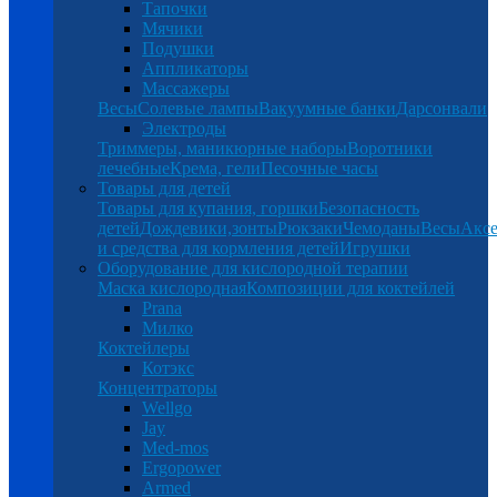
Тапочки
Мячики
Подушки
Аппликаторы
Массажеры
Весы
Солевые лампы
Вакуумные банки
Дарсонвали
Электроды
Триммеры, маникюрные наборы
Воротники
лечебные
Крема, гели
Песочные часы
Товары для детей
Товары для купания, горшки
Безопасность
детей
Дождевики,зонты
Рюкзаки
Чемоданы
Весы
Аксе
и средства для кормления детей
Игрушки
Оборудование для кислородной терапии
Маска кислородная
Композиции для коктейлей
Prana
Милко
Коктейлеры
Котэкс
Концентраторы
Wellgo
Jay
Med-mos
Ergopower
Armed