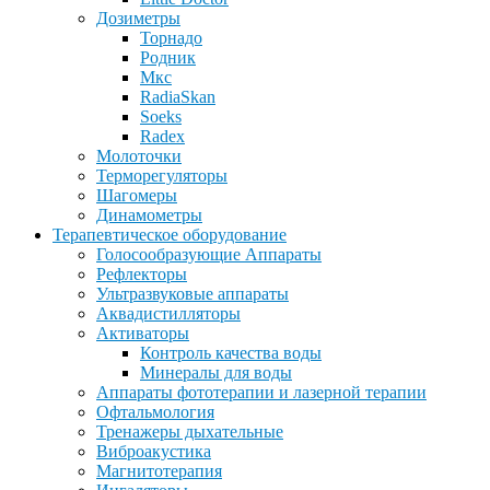
Дозиметры
Торнадо
Родник
Мкс
RadiaSkan
Soeks
Radex
Молоточки
Терморегуляторы
Шагомеры
Динамометры
Терапевтическое оборудование
Голосообразующие Аппараты
Рефлекторы
Ультразвуковые аппараты
Аквадистилляторы
Активаторы
Контроль качества воды
Минералы для воды
Аппараты фототерапии и лазерной терапии
Офтальмология
Тренажеры дыхательные
Виброакустика
Магнитотерапия