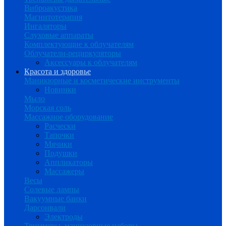
Виброакустика
Магнитотерапия
Ингаляторы
Слуховые аппараты
Комплектующие к облучателям
Облучатели-рециркуляторы
Аксессуары к облучателям
Красота и здоровье
Маникюрные и косметические инструменты
Новинки
Мыло
Морская соль
Массажное оборудование
Расчески
Тапочки
Мячики
Подушки
Аппликаторы
Массажеры
Весы
Солевые лампы
Вакуумные банки
Дарсонвали
Электроды
Триммеры, маникюрные наборы