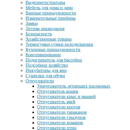
Видеорегистраторы
Мебель для дома и дачи
Ванные принадлежности
Измерительные приборы
Замки
Летняя ликвидация
Безопасность
Хозяйственные товары
Термосумки,сумки-холодильники
Кухонные принадлежности
Консервирование
Подогреватель для бассейна
Подсобное хозяйство
Инкубаторы для яиц
Сушилки для обуви
Отпугиватели
Уничтожитель летающих насекомых
Отпугиватель кошек
Отпугиватели крыс и мышей
Отпугиватель змей
Отпугиватели кротов
Отпугиватели тараканов
Отпугиватели грызунов
Отпугиватели комаров
Отпугиватели птиц