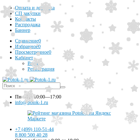
Оплата и доставка
СП закупки
Контакты
Распродажа
Баннер
Сравнение
0
Избранное
0
Просмотренное
0
Кабинет
Вход
Регистрация
Пн—Пт
10:00—17:00
info@potok-1.ru
+7 (499) 110-51-44
8 800 500 40 28