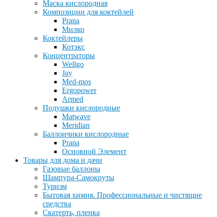
Маска кислородная
Композиции для коктейлей
Prana
Милко
Коктейлеры
Котэкс
Концентраторы
Wellgo
Jay
Med-mos
Ergopower
Armed
Подушки кислородные
Matwave
Meridian
Баллончики кислородные
Prana
Основной Элемент
Товары для дома и дачи
Газовые баллоны
Шампура-Самокруты
Туризм
Бытовая химия. Профессиональные и чистящие
средства
Скатерть, пленка