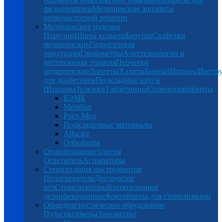
физиотерапии
Медицинские аппараты
низкочастотной терапии
Медицинские изделия
Поручни
Шины крамера
Беруши
Салфетки
медицинские
Гидрогелевая
продукция
Глюкометры
Анестезиология и
интенсивная терапия
Перчатки
медицинские
Лонгеты
Халаты
Бинты
Шприцы
Инстр
для диабетиков
Подкладные круги
Штативы
Тележки
Таблетницы
Спринцовки
Бинты
БЭМК
Meridian
Рост-Мед
Подкладочные материалы
Alfacast
Orthoforma
Оториноларингология
Осветитель
Аспираторы
Стерилизация инструментов
Подогреватели
Деструктор
игл
Стерилизаторы
Кипятильники
дезинфекционные
Контейнеры для стерилизации
Общедиагностическое обрудование
Пульсоксимеры
Тонометры