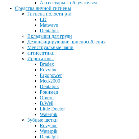
Аксессуары к облучателям
Средства личной гигиены
Гигиена полости рта
LD
Matwave
Dentalpik
Вкладыши для груди
Дезинфицирующие приспособления
Менструальные чаши
антисептики
Ирригаторы
Bradex
Revyline
Ergopower
Med-2000
Dentalpik
Рокимед
Omron
B.Well
Little Doctor
Waterpik
Зубные щетки
Revyline
Waterpik
Dentalpik