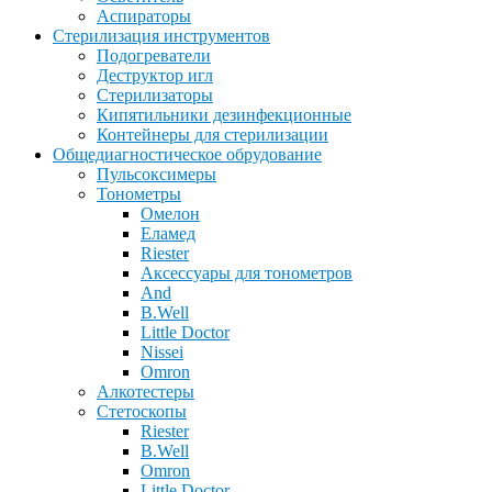
Аспираторы
Стерилизация инструментов
Подогреватели
Деструктор игл
Стерилизаторы
Кипятильники дезинфекционные
Контейнеры для стерилизации
Общедиагностическое обрудование
Пульсоксимеры
Тонометры
Омелон
Еламед
Riester
Аксессуары для тонометров
And
B.Well
Little Doctor
Nissei
Omron
Алкотестеры
Стетоскопы
Riester
B.Well
Omron
Little Doctor