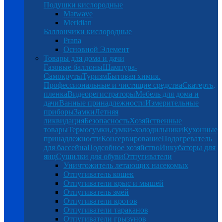
Подушки кислородные
Matwave
Meridian
Баллончики кислородные
Prana
Основной Элемент
Товары для дома и дачи
Газовые баллоны
Шампура-
Самокруты
Туризм
Бытовая химия.
Профессиональные и чистящие средства
Скатерть,
пленка
Видеорегистраторы
Мебель для дома и
дачи
Ванные принадлежности
Измерительные
приборы
Замки
Летняя
ликвидация
Безопасность
Хозяйственные
товары
Термосумки,сумки-холодильники
Кухонные
принадлежности
Консервирование
Подогреватель
для бассейна
Подсобное хозяйство
Инкубаторы для
яиц
Сушилки для обуви
Отпугиватели
Уничтожитель летающих насекомых
Отпугиватель кошек
Отпугиватели крыс и мышей
Отпугиватель змей
Отпугиватели кротов
Отпугиватели тараканов
Отпугиватели грызунов