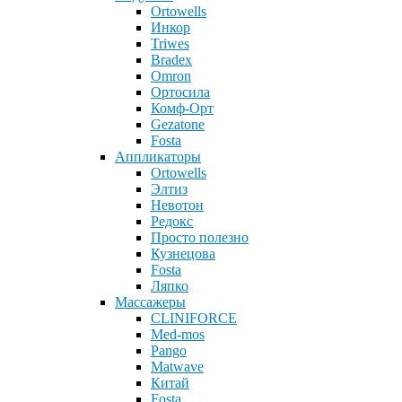
Ortowells
Инкор
Triwes
Bradex
Omron
Ортосила
Комф-Орт
Gezatone
Fosta
Аппликаторы
Ortowells
Элтиз
Невотон
Редокс
Просто полезно
Кузнецова
Fosta
Ляпко
Массажеры
CLINIFORCE
Med-mos
Pango
Matwave
Китай
Fosta