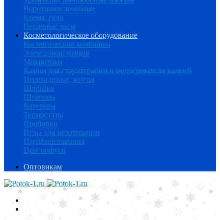
Воротники лечебные
Крема, гели
Песочные часы
Косметологическое оборудование
Косметические комбайны
Электрокоагуляция
Микротоки
Камни для стоунтерапии и подогреватели камней
Переходники, жгуты
Шприцы
Штативы
Катетеры
Термостаты
Пробирки
Иглы для мезотерапии
Парафинотерапия
Центрифуги
Оптовикам