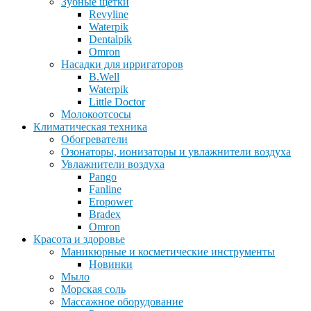
Зубные щетки
Revyline
Waterpik
Dentalpik
Omron
Насадки для ирригаторов
B.Well
Waterpik
Little Doctor
Молокоотсосы
Климатическая техника
Обогреватели
Озонаторы, ионизаторы и увлажнители воздуха
Увлажнители воздуха
Pango
Fanline
Eropower
Bradex
Omron
Красота и здоровье
Маникюрные и косметические инструменты
Новинки
Мыло
Морская соль
Массажное оборудование