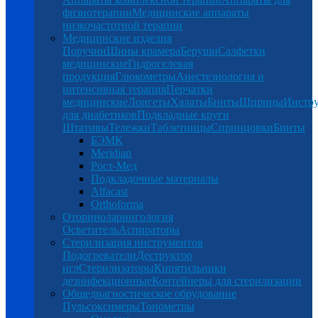
физиотерапии
Медицинские аппараты
низкочастотной терапии
Медицинские изделия
Поручни
Шины крамера
Беруши
Салфетки
медицинские
Гидрогелевая
продукция
Глюкометры
Анестезиология и
интенсивная терапия
Перчатки
медицинские
Лонгеты
Халаты
Бинты
Шприцы
Инстр
для диабетиков
Подкладные круги
Штативы
Тележки
Таблетницы
Спринцовки
Бинты
БЭМК
Meridian
Рост-Мед
Подкладочные материалы
Alfacast
Orthoforma
Оториноларингология
Осветитель
Аспираторы
Стерилизация инструментов
Подогреватели
Деструктор
игл
Стерилизаторы
Кипятильники
дезинфекционные
Контейнеры для стерилизации
Общедиагностическое обрудование
Пульсоксимеры
Тонометры