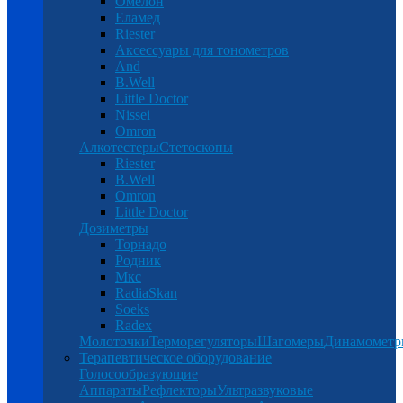
Омелон
Еламед
Riester
Аксессуары для тонометров
And
B.Well
Little Doctor
Nissei
Omron
Алкотестеры
Стетоскопы
Riester
B.Well
Omron
Little Doctor
Дозиметры
Торнадо
Родник
Мкс
RadiaSkan
Soeks
Radex
Молоточки
Терморегуляторы
Шагомеры
Динамомет
Терапевтическое оборудование
Голосообразующие
Аппараты
Рефлекторы
Ультразвуковые