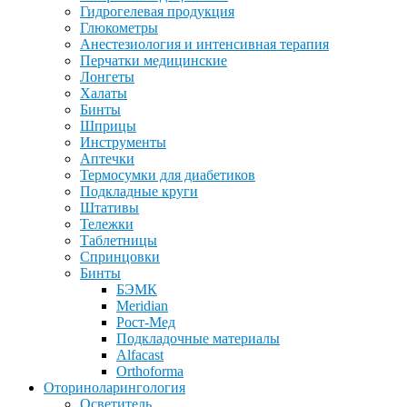
Гидрогелевая продукция
Глюкометры
Анестезиология и интенсивная терапия
Перчатки медицинские
Лонгеты
Халаты
Бинты
Шприцы
Инструменты
Аптечки
Термосумки для диабетиков
Подкладные круги
Штативы
Тележки
Таблетницы
Спринцовки
Бинты
БЭМК
Meridian
Рост-Мед
Подкладочные материалы
Alfacast
Orthoforma
Оториноларингология
Осветитель