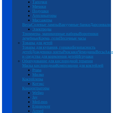
Тапочки
Мячики
Подушки
Аппликаторы
Массажеры
Весы
Солевые лампы
Вакуумные банки
Дарсонвали
Электроды
Триммеры, маникюрные наборы
Воротники
лечебные
Крема, гели
Песочные часы
Товары для детей
Товары для купания, горшки
Безопасность
детей
Дождевики,зонты
Рюкзаки
Чемоданы
Весы
Аксе
и средства для кормления детей
Игрушки
Оборудование для кислородной терапии
Маска кислородная
Композиции для коктейлей
Prana
Милко
Коктейлеры
Котэкс
Концентраторы
Wellgo
Jay
Med-mos
Ergopower
Armed