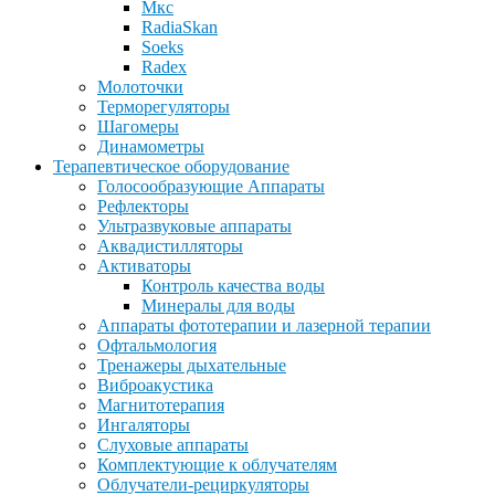
Мкс
RadiaSkan
Soeks
Radex
Молоточки
Терморегуляторы
Шагомеры
Динамометры
Терапевтическое оборудование
Голосообразующие Аппараты
Рефлекторы
Ультразвуковые аппараты
Аквадистилляторы
Активаторы
Контроль качества воды
Минералы для воды
Аппараты фототерапии и лазерной терапии
Офтальмология
Тренажеры дыхательные
Виброакустика
Магнитотерапия
Ингаляторы
Слуховые аппараты
Комплектующие к облучателям
Облучатели-рециркуляторы