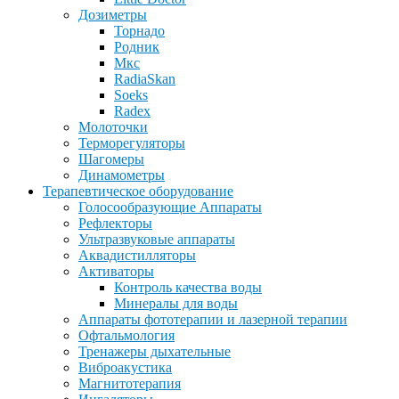
Дозиметры
Торнадо
Родник
Мкс
RadiaSkan
Soeks
Radex
Молоточки
Терморегуляторы
Шагомеры
Динамометры
Терапевтическое оборудование
Голосообразующие Аппараты
Рефлекторы
Ультразвуковые аппараты
Аквадистилляторы
Активаторы
Контроль качества воды
Минералы для воды
Аппараты фототерапии и лазерной терапии
Офтальмология
Тренажеры дыхательные
Виброакустика
Магнитотерапия