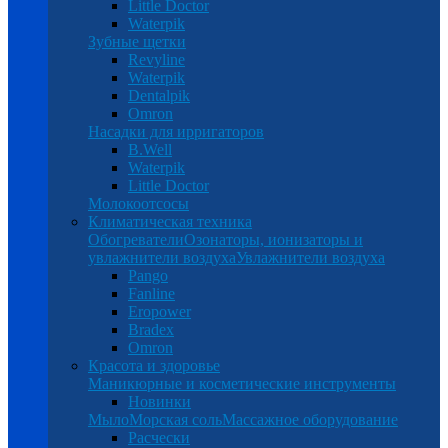
Little Doctor
Waterpik
Зубные щетки
Revyline
Waterpik
Dentalpik
Omron
Насадки для ирригаторов
B.Well
Waterpik
Little Doctor
Молокоотсосы
Климатическая техника
Обогреватели
Озонаторы, ионизаторы и
увлажнители воздуха
Увлажнители воздуха
Pango
Fanline
Eropower
Bradex
Omron
Красота и здоровье
Маникюрные и косметические инструменты
Новинки
Мыло
Морская соль
Массажное оборудование
Расчески