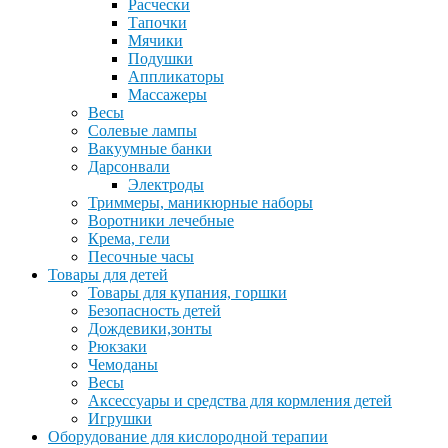
Расчески
Тапочки
Мячики
Подушки
Аппликаторы
Массажеры
Весы
Солевые лампы
Вакуумные банки
Дарсонвали
Электроды
Триммеры, маникюрные наборы
Воротники лечебные
Крема, гели
Песочные часы
Товары для детей
Товары для купания, горшки
Безопасность детей
Дождевики,зонты
Рюкзаки
Чемоданы
Весы
Аксессуары и средства для кормления детей
Игрушки
Оборудование для кислородной терапии