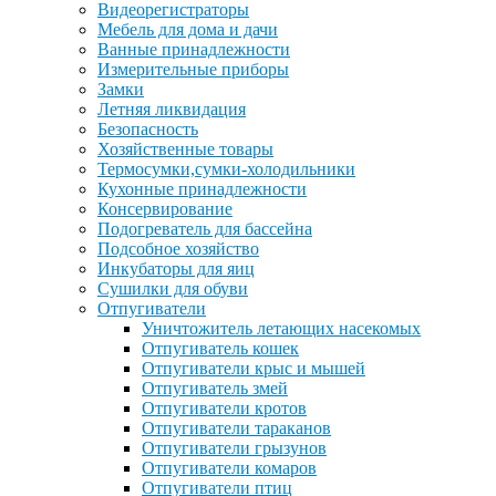
Видеорегистраторы
Мебель для дома и дачи
Ванные принадлежности
Измерительные приборы
Замки
Летняя ликвидация
Безопасность
Хозяйственные товары
Термосумки,сумки-холодильники
Кухонные принадлежности
Консервирование
Подогреватель для бассейна
Подсобное хозяйство
Инкубаторы для яиц
Сушилки для обуви
Отпугиватели
Уничтожитель летающих насекомых
Отпугиватель кошек
Отпугиватели крыс и мышей
Отпугиватель змей
Отпугиватели кротов
Отпугиватели тараканов
Отпугиватели грызунов
Отпугиватели комаров
Отпугиватели птиц