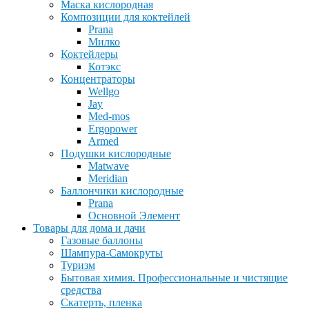
Маска кислородная
Композиции для коктейлей
Prana
Милко
Коктейлеры
Котэкс
Концентраторы
Wellgo
Jay
Med-mos
Ergopower
Armed
Подушки кислородные
Matwave
Meridian
Баллончики кислородные
Prana
Основной Элемент
Товары для дома и дачи
Газовые баллоны
Шампура-Самокруты
Туризм
Бытовая химия. Профессиональные и чистящие
средства
Скатерть, пленка