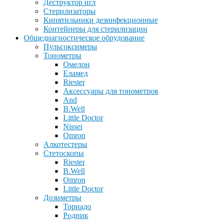
Деструктор игл
Стерилизаторы
Кипятильники дезинфекционные
Контейнеры для стерилизации
Общедиагностическое обрудование
Пульсоксимеры
Тонометры
Омелон
Еламед
Riester
Аксессуары для тонометров
And
B.Well
Little Doctor
Nissei
Omron
Алкотестеры
Стетоскопы
Riester
B.Well
Omron
Little Doctor
Дозиметры
Торнадо
Родник