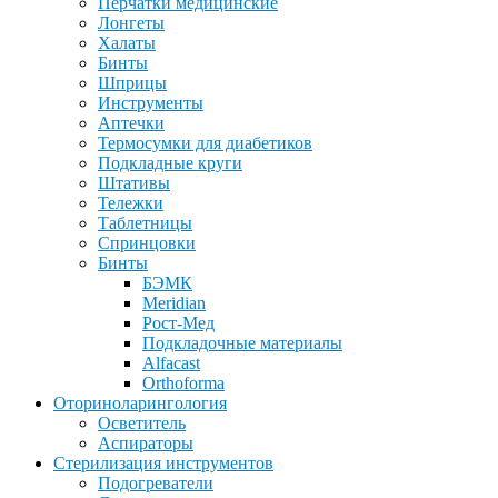
Перчатки медицинские
Лонгеты
Халаты
Бинты
Шприцы
Инструменты
Аптечки
Термосумки для диабетиков
Подкладные круги
Штативы
Тележки
Таблетницы
Спринцовки
Бинты
БЭМК
Meridian
Рост-Мед
Подкладочные материалы
Alfacast
Orthoforma
Оториноларингология
Осветитель
Аспираторы
Стерилизация инструментов
Подогреватели