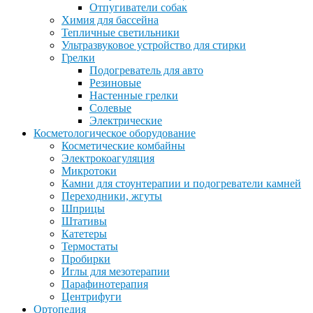
Отпугиватели собак
Химия для бассейна
Тепличные светильники
Ультразвуковое устройство для стирки
Грелки
Подогреватель для авто
Резиновые
Настенные грелки
Солевые
Электрические
Косметологическое оборудование
Косметические комбайны
Электрокоагуляция
Микротоки
Камни для стоунтерапии и подогреватели камней
Переходники, жгуты
Шприцы
Штативы
Катетеры
Термостаты
Пробирки
Иглы для мезотерапии
Парафинотерапия
Центрифуги
Ортопедия