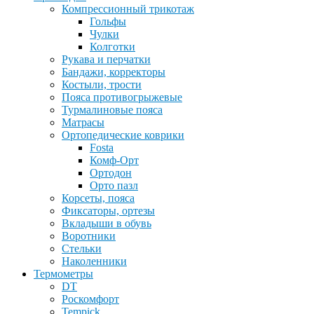
Компрессионный трикотаж
Гольфы
Чулки
Колготки
Рукава и перчатки
Бандажи, корректоры
Костыли, трости
Пояса противогрыжевые
Турмалиновые пояса
Матрасы
Ортопедические коврики
Fosta
Комф-Орт
Ортодон
Орто пазл
Корсеты, пояса
Фиксаторы, ортезы
Вкладыши в обувь
Воротники
Стельки
Наколенники
Термометры
DT
Роскомфорт
Tempick