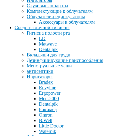
Ингаляторы
Слуховые аппараты
Комплектующие к облучателям
Облучатели-рециркуляторы
Аксессуары к облучателям
Средства личной гигиены
Гигиена полости рта
LD
Matwave
Dentalpik
Вкладыши для груди
Дезинфицирующие приспособления
Менструальные чаши
антисептики
Ирригаторы
Bradex
Revyline
Ergopower
Med-2000
Dentalpik
Рокимед
Omron
B.Well
Little Doctor
Waterpik