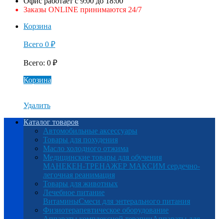
Офис работает с 9:00 до 18:00
Заказы ONLINE принимаются 24/7
Корзина
Всего
0
₽
Всего
:
0
₽
Корзина
Удалить
Каталог товаров
Автомобильные аксессуары
Товары для похудения
Масло холодного отжима
Медицинские товары для обучения
МАНЕКЕН-ТРЕНАЖЕР МАКСИМ сердечно-
легочная реанимация
Товары для животных
Лечебное питание
Витамины
Смеси для энтерального питания
Физиотерапевтическое оборудование
Аппараты комплексной терапии
Аппараты для