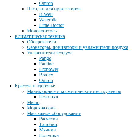
Omron
Насадки для ирригаторов
B.Well
Waterpik
Little Doctor
Молокоотсосы
Климатическая техника
Обогреватели
Озонаторы, ионизаторы и увлажнители воздуха
Увлажнители воздуха
Pango
Fanline
Eropower
Bradex
Omron
Красота и здоровье
Маникюрные и косметические инструменты
Новинки
Мыло
Морская соль
Массажное оборудование
Расчески
Тапочки
Мячики
Подушки