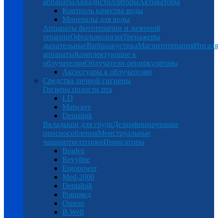
аппараты
Аквадистилляторы
Активаторы
Контроль качества воды
Минералы для воды
Аппараты фототерапии и лазерной
терапии
Офтальмология
Тренажеры
дыхательные
Виброакустика
Магнитотерапия
Ингал
аппараты
Комплектующие к
облучателям
Облучатели-рециркуляторы
Аксессуары к облучателям
Средства личной гигиены
Гигиена полости рта
LD
Matwave
Dentalpik
Вкладыши для груди
Дезинфицирующие
приспособления
Менструальные
чаши
антисептики
Ирригаторы
Bradex
Revyline
Ergopower
Med-2000
Dentalpik
Рокимед
Omron
B.Well