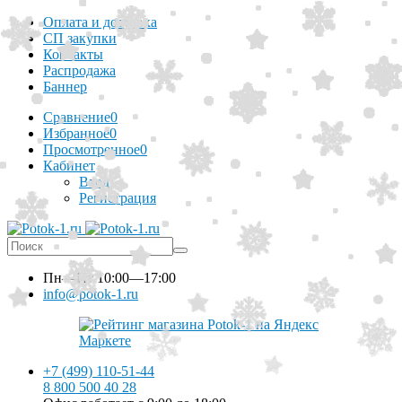
Оплата и доставка
СП закупки
Контакты
Распродажа
Баннер
Сравнение
0
Избранное
0
Просмотренное
0
Кабинет
Вход
Регистрация
Пн—Пт
10:00—17:00
info@potok-1.ru
+7 (499) 110-51-44
8 800 500 40 28