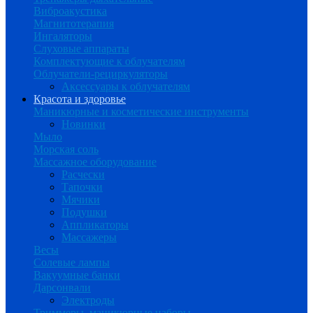
Виброакустика
Магнитотерапия
Ингаляторы
Слуховые аппараты
Комплектующие к облучателям
Облучатели-рециркуляторы
Аксессуары к облучателям
Красота и здоровье
Маникюрные и косметические инструменты
Новинки
Мыло
Морская соль
Массажное оборудование
Расчески
Тапочки
Мячики
Подушки
Аппликаторы
Массажеры
Весы
Солевые лампы
Вакуумные банки
Дарсонвали
Электроды
Триммеры, маникюрные наборы