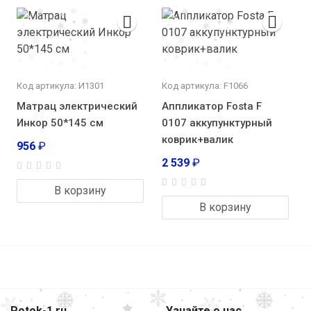
Код артикула: И1301
Код артикула: F1066
Матрац электрический
Аппликатор Fosta F
Инкор 50*145 см
0107 аккупунктурный
коврик+валик
956
₽
2 539
₽
В корзину
В корзину
Potok-1.ru
Узнайте о нас