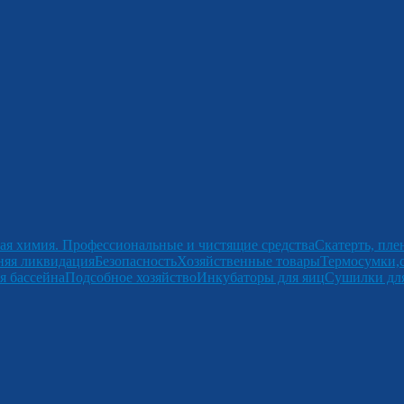
ая химия. Профессиональные и чистящие средства
Скатерть, пле
няя ликвидация
Безопасность
Хозяйственные товары
Термосумки,
я бассейна
Подсобное хозяйство
Инкубаторы для яиц
Сушилки для