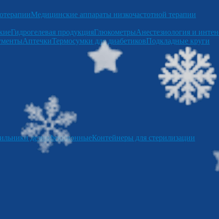
отерапии
Медицинские аппараты низкочастотной терапии
кие
Гидрогелевая продукция
Глюкометры
Анестезиология и интен
ументы
Аптечки
Термосумки для диабетиков
Подкладные круги
ильники дезинфекционные
Контейнеры для стерилизации