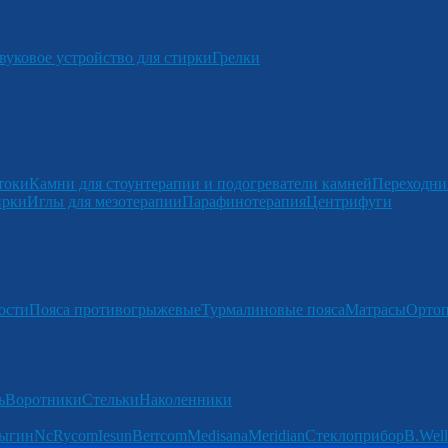
вуковое устройство для стирки
Грелки
токи
Камни для стоунтерапии и подогреватели камней
Переходни
ирки
Иглы для мезотерапии
Парафинотерапия
Центрифуги
ости
Пояса противогрыжевые
Турмалиновые пояса
Матрасы
Ортоп
ь
Воротники
Стельки
Наколенники
ыгин
Nc
Rycom
Iesun
Berrcom
Medisana
Meridian
Стеклоприбор
B.Well