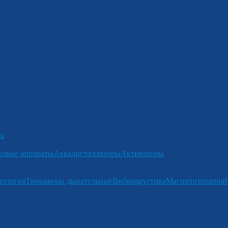
ры
ковые аппараты
Аквадистилляторы
Активаторы
мология
Тренажеры дыхательные
Виброакустика
Магнитотерапия