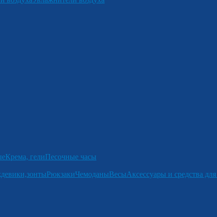
ые
Крема, гели
Песочные часы
девики,зонты
Рюкзаки
Чемоданы
Весы
Аксессуары и средства для