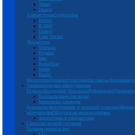
Nissei
Omron
Алкотестеры
Стетоскопы
Riester
B.Well
Omron
Little Doctor
Дозиметры
Торнадо
Родник
Мкс
RadiaSkan
Soeks
Radex
Молоточки
Терморегуляторы
Шагомеры
Динамомет
Терапевтическое оборудование
Голосообразующие Аппараты
Рефлекторы
Ультразву
Контроль качества воды
Минералы для воды
Аппараты фототерапии и лазерной терапии
Офталь
облучателям
Облучатели-рециркуляторы
Аксессуары к облучателям
Средства личной гигиены
Гигиена полости рта
LD