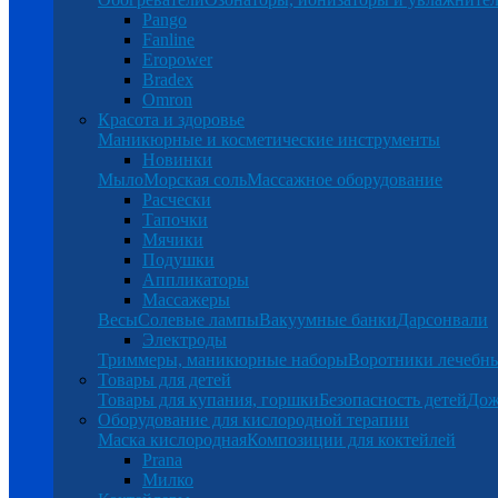
Pango
Fanline
Eropower
Bradex
Omron
Красота и здоровье
Маникюрные и косметические инструменты
Новинки
Мыло
Морская соль
Массажное оборудование
Расчески
Тапочки
Мячики
Подушки
Аппликаторы
Массажеры
Весы
Солевые лампы
Вакуумные банки
Дарсонвали
Электроды
Триммеры, маникюрные наборы
Воротники лечебн
Товары для детей
Товары для купания, горшки
Безопасность детей
Дож
Оборудование для кислородной терапии
Маска кислородная
Композиции для коктейлей
Prana
Милко