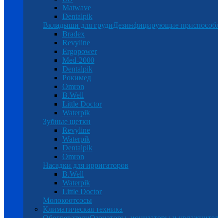
Matwave
Dentalpik
Вкладыши для груди
Дезинфицирующие приспособ
Bradex
Revyline
Ergopower
Med-2000
Dentalpik
Рокимед
Omron
B.Well
Little Doctor
Waterpik
Зубные щетки
Revyline
Waterpik
Dentalpik
Omron
Насадки для ирригаторов
B.Well
Waterpik
Little Doctor
Молокоотсосы
Климатическая техника
Обогреватели
Озонаторы, ионизаторы и увлажнител