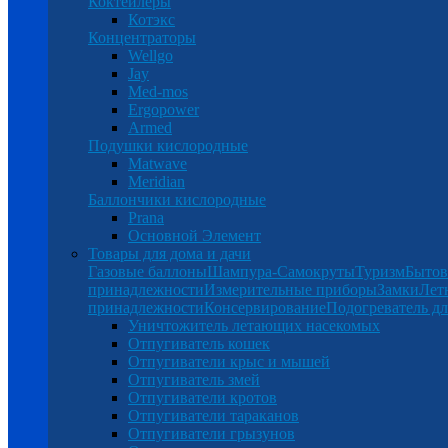
Коктейлеры
Котэкс
Концентраторы
Wellgo
Jay
Med-mos
Ergopower
Armed
Подушки кислородные
Matwave
Meridian
Баллончики кислородные
Prana
Основной Элемент
Товары для дома и дачи
Газовые баллоны
Шампура-Самокруты
Туризм
Бытов
принадлежности
Измерительные приборы
Замки
Лет
принадлежности
Консервирование
Подогреватель дл
Уничтожитель летающих насекомых
Отпугиватель кошек
Отпугиватели крыс и мышей
Отпугиватель змей
Отпугиватели кротов
Отпугиватели тараканов
Отпугиватели грызунов