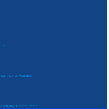
ки,
едические коврики
And
Little Doctor
Omron