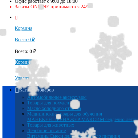
Офис работает с 9:00 до 18:00
Заказы ONLINE принимаются 24/7
Корзина
Всего
0
₽
Всего
:
0
₽
Корзина
Удалить
Каталог товаров
Автомобильные аксессуары
Товары для похудения
Масло холодного отжима
Медицинские товары для обучения
МАНЕКЕН-ТРЕНАЖЕР МАКСИМ сердечно-легочна
Товары для животных
Лечебное питание
Витамины
Смеси для энтерального питания