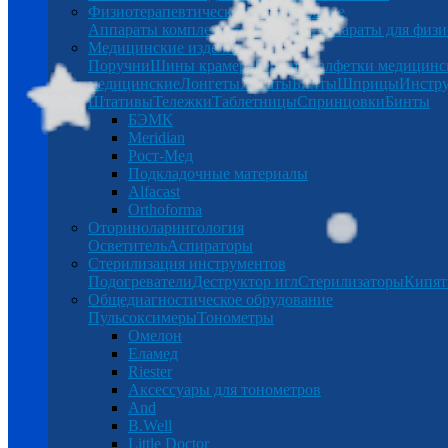
Физиотерапевтическое оборудование
Аппараты комплексной терапии
Аппараты для физи
Медицинские изделия
Поручни
Шины крамера
Беруши
Салфетки медицинс
медицинские
Лонгеты
Халаты
Бинты
Шприцы
Инстр
Штативы
Тележки
Таблетницы
Спринцовки
Бинты
БЭМК
Meridian
Рост-Мед
Подкладочные материалы
Alfacast
Orthoforma
Оториноларингология
Осветитель
Аспираторы
Стерилизация инструментов
Подогреватели
Деструктор игл
Стерилизаторы
Кипят
Общедиагностическое обрудование
Пульсоксимеры
Тонометры
Омелон
Еламед
Riester
Аксессуары для тонометров
And
B.Well
Little Doctor