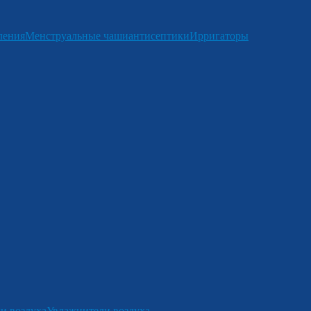
ления
Менструальные чаши
антисептики
Ирригаторы
и воздуха
Увлажнители воздуха