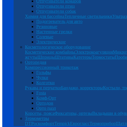
Отпугиватели комаров
Отпугиватели птиц
Отпугиватели собак
Химия для бассейна
Тепличные светильники
Ультраз
Подогреватель для авто
Резиновые
Настенные грелки
Солевые
Электрические
Косметологическое оборудование
Косметические комбайны
Электрокоагуляция
Микро
жгуты
Шприцы
Штативы
Катетеры
Термостаты
Проб
Ортопедия
Компрессионный трикотаж
Гольфы
Чулки
Колготки
Рукава и перчатки
Бандажи, корректоры
Костыли, тр
Fosta
Комф-Орт
Ортодон
Орто пазл
Корсеты, пояса
Фиксаторы, ортезы
Вкладыши в обув
Термометры
DT
Роскомфорт
Tempick
Еврогласс
Термоприбор
Шатл