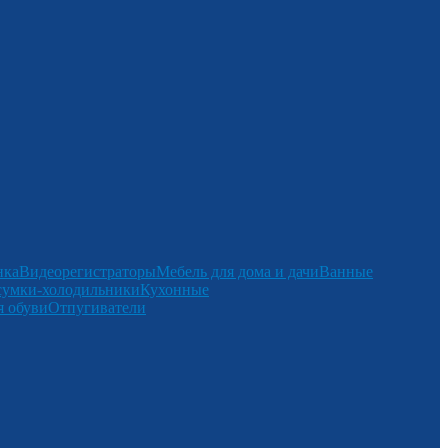
нка
Видеорегистраторы
Мебель для дома и дачи
Ванные
сумки-холодильники
Кухонные
 обуви
Отпугиватели