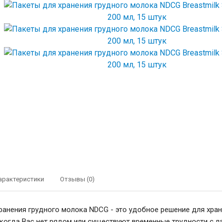
арактеристики
Отзывы (0)
ранения грудного молока NDCG - это удобное решение для хран
 когда Вас нет рядом или существуют временные трудности с 