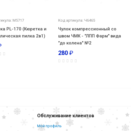
тикула: М5717
Код артикула: Ч6465
ка PL-170 (Кюретка и
Чулок компрессионный со
лическая пилка 2в1)
швом ЧМК - "ЛПП Фарм" вида
"до колена" №2
₽
280
₽
288
₽
В корзину
 NDCG
Обслуживание клиентов
Мой профиль