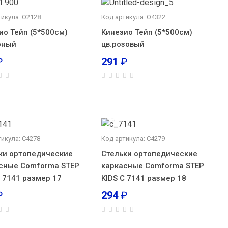
тикула: О2128
Код артикула: О4322
ио Тейп (5*500см)
Кинезио Тейп (5*500см)
рный
цв.розовый
₽
291
₽
тикула: С4278
Код артикула: С4279
ки ортопедические
Стельки ортопедические
сные Comforma STEP
каркасные Comforma STEP
С 7141 размер 17
KIDS С 7141 размер 18
₽
294
₽