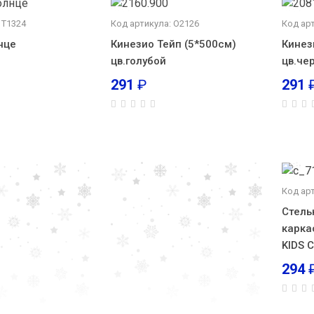
 Т1324
Код артикула: О2126
Код ар
нце
Кинезио Тейп (5*500см)
Кинез
цв.голубой
цв.че
291
₽
291
Код ар
Стель
карка
KIDS 
294