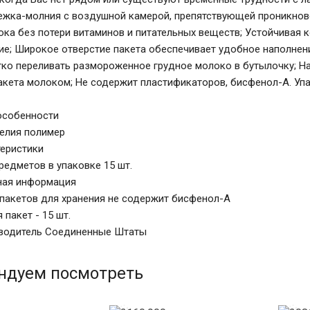
ежка-молния с воздушной камерой, препятствующей проникнов
ока без потери витаминов и питательных веществ; Устойчивая 
е; Широкое отверстие пакета обеспечивает удобное наполне
гко переливать размороженное грудное молоко в бутылочку; Н
акета молоком; Не содержит пластификаторов, бисфенол-А. Упак
особенности
елия полимер
еристики
редметов в упаковке 15 шт.
ная информация
пакетов для хранения не содержит бисфенол-А
пакет - 15 шт.
зводитель Соединенные Штаты
ндуем посмотреть