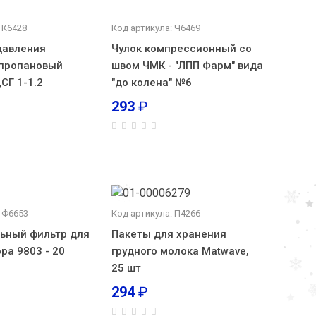
 К6428
Код артикула: Ч6469
давления
Чулок компрессионный со
 пропановый
швом ЧМК - "ЛПП Фарм" вида
СГ 1-1.2
"до колена" №6
293
₽
 Ф6653
Код артикула: П4266
ьный фильтр для
Пакеты для хранения
ра 9803 - 20
грудного молока Matwave,
25 шт
294
₽