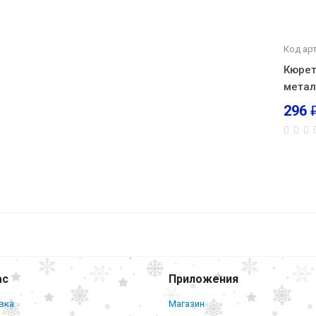
Код ар
Кюрет
метал
296
Пакеты для хранения грудного молока
Breastmilk Storage Bags, 200 мл, 15 штук
ас
Приложения
вка
Магазин