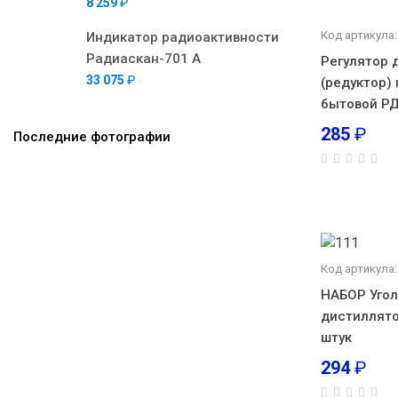
8 259
₽
Код артикула:
Индикатор радиоактивности
Радиаскан-701 А
Регулятор 
33 075
₽
(редуктор)
бытовой РД
285
₽
Последние фотографии
Код артикула:
НАБОР Угол
дистиллято
штук
294
₽