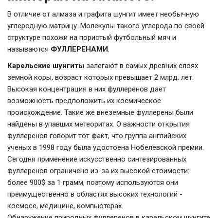
В отличие от алмаза и графита шунгит имеет необычную
углеродную матрицу. Молекулы такого углерода по своей
структуре похожи на пористый футбольный мяч и
называются
ФУЛЛЕРЕНАМИ
.
Карельские шунгиты
залегают в самых древних слоях
земной коры, возраст которых превышает 2 млрд. лет.
Высокая концентрация в них фуллеренов дает
возможность предположить их космическоё
происхождение. Такие же внеземные фуллерены были
найдены в упавших метеоритах. О важности открытия
фуллеренов говорит тот факт, что группа английских
ученых в 1998 году была удостоена Нобелевской премии.
Сегодня применение искусственно синтезированных
фуллеренов ограничено из-за их высокой стоимости:
более 900$ за 1 грамм, поэтому используются они
преимущественно в областях высоких технологий -
космосе, медицине, компьютерах.
Обнаружение природных фуллеренов в карельском шунгите