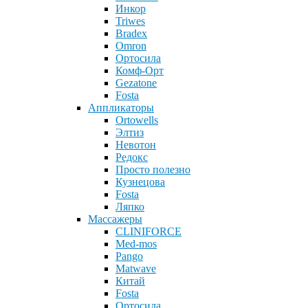
Инкор
Triwes
Bradex
Omron
Ортосила
Комф-Орт
Gezatone
Fosta
Аппликаторы
Ortowells
Элтиз
Невотон
Редокс
Просто полезно
Кузнецова
Fosta
Ляпко
Массажеры
CLINIFORCE
Med-mos
Pango
Matwave
Китай
Fosta
Ортосила