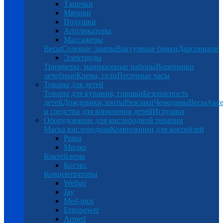
Тапочки
Мячики
Подушки
Аппликаторы
Массажеры
Весы
Солевые лампы
Вакуумные банки
Дарсонвали
Электроды
Триммеры, маникюрные наборы
Воротники
лечебные
Крема, гели
Песочные часы
Товары для детей
Товары для купания, горшки
Безопасность
детей
Дождевики,зонты
Рюкзаки
Чемоданы
Весы
Аксе
и средства для кормления детей
Игрушки
Оборудование для кислородной терапии
Маска кислородная
Композиции для коктейлей
Prana
Милко
Коктейлеры
Котэкс
Концентраторы
Wellgo
Jay
Med-mos
Ergopower
Armed