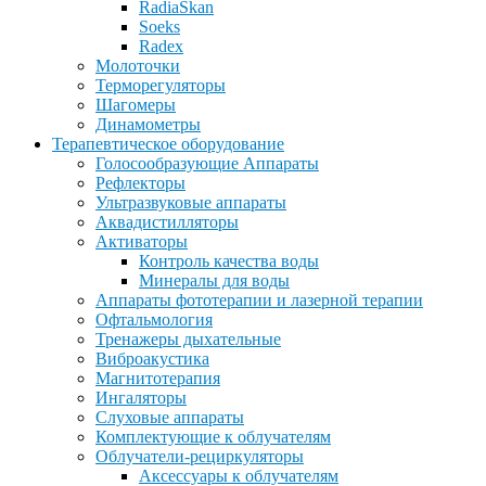
RadiaSkan
Soeks
Radex
Молоточки
Терморегуляторы
Шагомеры
Динамометры
Терапевтическое оборудование
Голосообразующие Аппараты
Рефлекторы
Ультразвуковые аппараты
Аквадистилляторы
Активаторы
Контроль качества воды
Минералы для воды
Аппараты фототерапии и лазерной терапии
Офтальмология
Тренажеры дыхательные
Виброакустика
Магнитотерапия
Ингаляторы
Слуховые аппараты
Комплектующие к облучателям
Облучатели-рециркуляторы
Аксессуары к облучателям