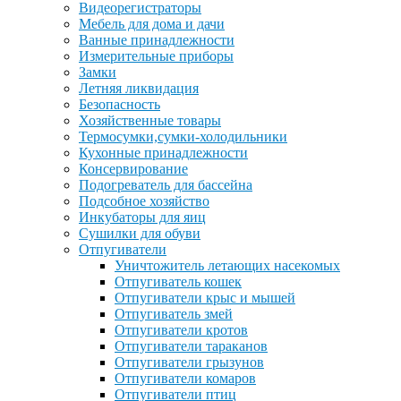
Видеорегистраторы
Мебель для дома и дачи
Ванные принадлежности
Измерительные приборы
Замки
Летняя ликвидация
Безопасность
Хозяйственные товары
Термосумки,сумки-холодильники
Кухонные принадлежности
Консервирование
Подогреватель для бассейна
Подсобное хозяйство
Инкубаторы для яиц
Сушилки для обуви
Отпугиватели
Уничтожитель летающих насекомых
Отпугиватель кошек
Отпугиватели крыс и мышей
Отпугиватель змей
Отпугиватели кротов
Отпугиватели тараканов
Отпугиватели грызунов
Отпугиватели комаров
Отпугиватели птиц