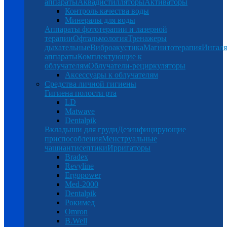
аппараты
Аквадистилляторы
Активаторы
Контроль качества воды
Минералы для воды
Аппараты фототерапии и лазерной
терапии
Офтальмология
Тренажеры
дыхательные
Виброакустика
Магнитотерапия
Ингал
аппараты
Комплектующие к
облучателям
Облучатели-рециркуляторы
Аксессуары к облучателям
Средства личной гигиены
Гигиена полости рта
LD
Matwave
Dentalpik
Вкладыши для груди
Дезинфицирующие
приспособления
Менструальные
чаши
антисептики
Ирригаторы
Bradex
Revyline
Ergopower
Med-2000
Dentalpik
Рокимед
Omron
B.Well