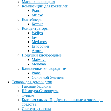
Маска кислородная
Композиции для коктейлей
Prana
Милко
Коктейлеры
Котэкс
Концентраторы
Wellgo
Jay
Med-mos
Ergopower
Armed
Подушки кислородные
Matwave
Meridian
Баллончики кислородные
Prana
Основной Элемент
Товары для дома и дачи
Газовые баллоны
Шампура-Самокруты
Туризм
Бытовая химия. Профессиональные и чистящие
средства
Скатерть, пленка