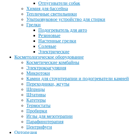
Отпугиватели собак
Химия для бассейна
Тепличные светильники
Ультразвуковое устройство для стирки
Грелки
Подогреватель для авто
Резиновые
Настенные грелки
Солевые
Электрические
Косметологическое оборудование
Косметические комбайны
Электрокоагуляция
Микротоки
Камни для стоунтерапии и подогреватели камней
Переходники, жгуты
Шприцы
Штативы
Катетеры
Термостаты
Пробирки
Иглы для мезотерапии
Парафинотерапия
Центрифуги
Ортопедия