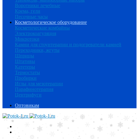
Воротники лечебные
Крема, гели
Песочные часы
Косметологическое оборудование
Косметические комбайны
Электрокоагуляция
Микротоки
Камни для стоунтерапии и подогреватели камней
Переходники, жгуты
Шприцы
Штативы
Катетеры
Термостаты
Пробирки
Иглы для мезотерапии
Парафинотерапия
Центрифуги
Оптовикам