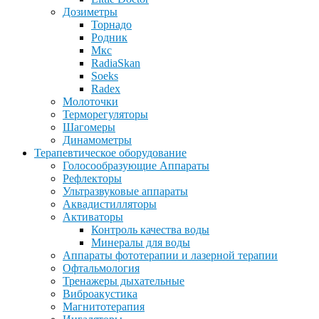
Дозиметры
Торнадо
Родник
Мкс
RadiaSkan
Soeks
Radex
Молоточки
Терморегуляторы
Шагомеры
Динамометры
Терапевтическое оборудование
Голосообразующие Аппараты
Рефлекторы
Ультразвуковые аппараты
Аквадистилляторы
Активаторы
Контроль качества воды
Минералы для воды
Аппараты фототерапии и лазерной терапии
Офтальмология
Тренажеры дыхательные
Виброакустика
Магнитотерапия