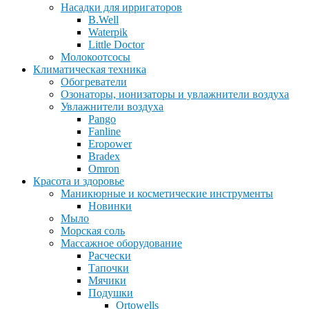
Насадки для ирригаторов
B.Well
Waterpik
Little Doctor
Молокоотсосы
Климатическая техника
Обогреватели
Озонаторы, ионизаторы и увлажнители воздуха
Увлажнители воздуха
Pango
Fanline
Eropower
Bradex
Omron
Красота и здоровье
Маникюрные и косметические инструменты
Новинки
Мыло
Морская соль
Массажное оборудование
Расчески
Тапочки
Мячики
Подушки
Ortowells