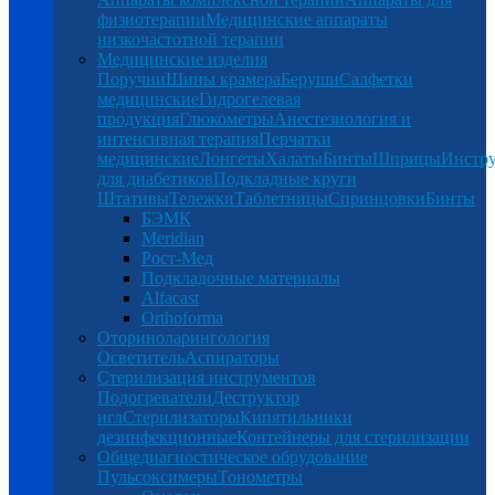
физиотерапии
Медицинские аппараты
низкочастотной терапии
Медицинские изделия
Поручни
Шины крамера
Беруши
Салфетки
медицинские
Гидрогелевая
продукция
Глюкометры
Анестезиология и
интенсивная терапия
Перчатки
медицинские
Лонгеты
Халаты
Бинты
Шприцы
Инстр
для диабетиков
Подкладные круги
Штативы
Тележки
Таблетницы
Спринцовки
Бинты
БЭМК
Meridian
Рост-Мед
Подкладочные материалы
Alfacast
Orthoforma
Оториноларингология
Осветитель
Аспираторы
Стерилизация инструментов
Подогреватели
Деструктор
игл
Стерилизаторы
Кипятильники
дезинфекционные
Контейнеры для стерилизации
Общедиагностическое обрудование
Пульсоксимеры
Тонометры