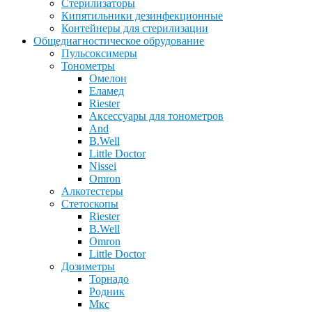
Стерилизаторы
Кипятильники дезинфекционные
Контейнеры для стерилизации
Общедиагностическое обрудование
Пульсоксимеры
Тонометры
Омелон
Еламед
Riester
Аксессуары для тонометров
And
B.Well
Little Doctor
Nissei
Omron
Алкотестеры
Стетоскопы
Riester
B.Well
Omron
Little Doctor
Дозиметры
Торнадо
Родник
Мкс