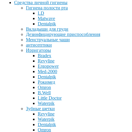
Средства личной гигиены
Гигиена полости рта
LD
Matwave
Dentalpik
Вкладыши для груди
Дезинфицирующие приспособления
Менструальные чаши
антисептики
Ирригаторы
Bradex
Revyline
Ergopower
Med-2000
Dentalpik
Рокимед
Omron
B.Well
Little Doctor
Waterpik
Зубные щетки
Revyline
Waterpik
Dentalpik
Omron