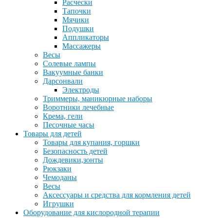
Расчески
Тапочки
Мячики
Подушки
Аппликаторы
Массажеры
Весы
Солевые лампы
Вакуумные банки
Дарсонвали
Электроды
Триммеры, маникюрные наборы
Воротники лечебные
Крема, гели
Песочные часы
Товары для детей
Товары для купания, горшки
Безопасность детей
Дождевики,зонты
Рюкзаки
Чемоданы
Весы
Аксессуары и средства для кормления детей
Игрушки
Оборудование для кислородной терапии