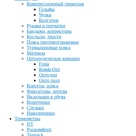
Компрессионный трикотаж
Гольфы
Чулки
Колготки
Рукава и перчатки
Бандажи, корректоры
Костыли, трости
Пояса противогрыжевые
Турмалиновые пояса
Матрасы
Ортопедические коврики
Fosta
Комф-Орт
Ортодон
Орто пазл
Корсеты, пояса
Фиксаторы, ортезы
Вкладыши в обувь
Воротники
Стельки
Наколенники
Термометры
DT
Роскомфорт
Tempick