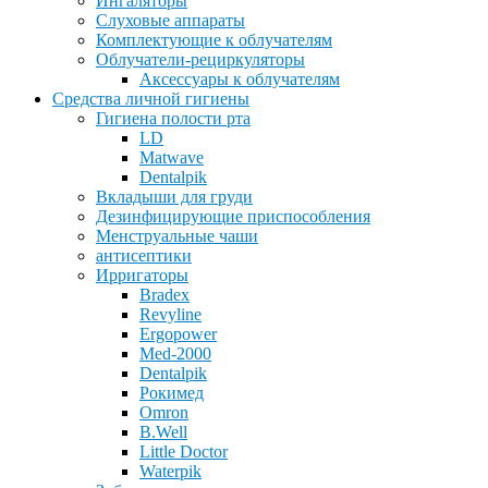
Ингаляторы
Слуховые аппараты
Комплектующие к облучателям
Облучатели-рециркуляторы
Аксессуары к облучателям
Средства личной гигиены
Гигиена полости рта
LD
Matwave
Dentalpik
Вкладыши для груди
Дезинфицирующие приспособления
Менструальные чаши
антисептики
Ирригаторы
Bradex
Revyline
Ergopower
Med-2000
Dentalpik
Рокимед
Omron
B.Well
Little Doctor
Waterpik