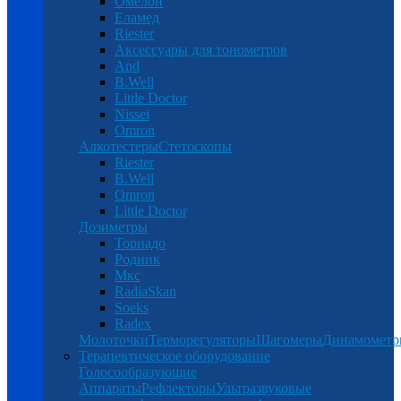
Омелон
Еламед
Riester
Аксессуары для тонометров
And
B.Well
Little Doctor
Nissei
Omron
Алкотестеры
Стетоскопы
Riester
B.Well
Omron
Little Doctor
Дозиметры
Торнадо
Родник
Мкс
RadiaSkan
Soeks
Radex
Молоточки
Терморегуляторы
Шагомеры
Динамомет
Терапевтическое оборудование
Голосообразующие
Аппараты
Рефлекторы
Ультразвуковые