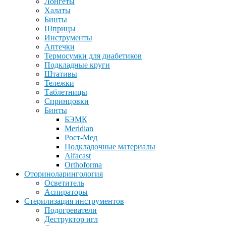
Лонгеты
Халаты
Бинты
Шприцы
Инструменты
Аптечки
Термосумки для диабетиков
Подкладные круги
Штативы
Тележки
Таблетницы
Спринцовки
Бинты
БЭМК
Meridian
Рост-Мед
Подкладочные материалы
Alfacast
Orthoforma
Оториноларингология
Осветитель
Аспираторы
Стерилизация инструментов
Подогреватели
Деструктор игл