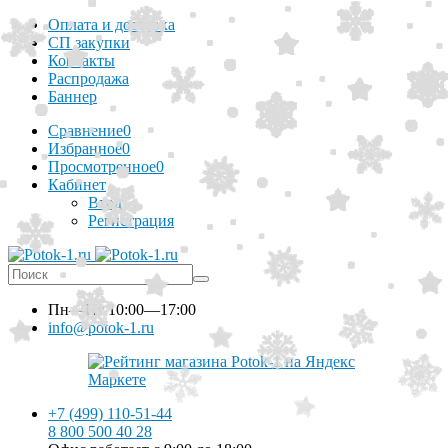
Оплата и доставка
СП закупки
Контакты
Распродажа
Баннер
Сравнение
0
Избранное
0
Просмотренное
0
Кабинет
Вход
Регистрация
Пн—Пт
10:00—17:00
info@potok-1.ru
+7 (499) 110-51-44
8 800 500 40 28