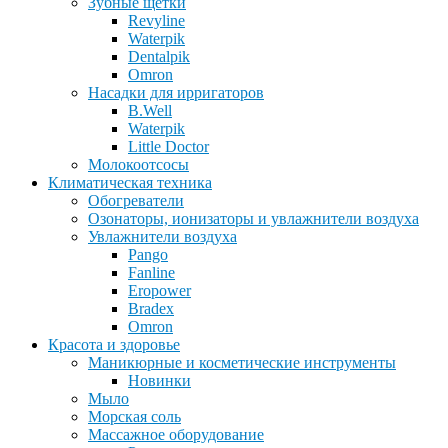
Зубные щетки
Revyline
Waterpik
Dentalpik
Omron
Насадки для ирригаторов
B.Well
Waterpik
Little Doctor
Молокоотсосы
Климатическая техника
Обогреватели
Озонаторы, ионизаторы и увлажнители воздуха
Увлажнители воздуха
Pango
Fanline
Eropower
Bradex
Omron
Красота и здоровье
Маникюрные и косметические инструменты
Новинки
Мыло
Морская соль
Массажное оборудование