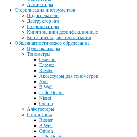
Аспираторы
Стерилизация инструментов
Подогреватели
Деструктор игл
Стерилизаторы
Кипятильники дезинфекционные
Контейнеры для стерилизации
Общедиагностическое обрудование
Пульсоксимеры
Тонометры
Омелон
Еламед
Riester
Аксессуары для тонометров
And
B.Well
Little Doctor
Nissei
Omron
Алкотестеры
Стетоскопы
Riester
B.Well
Omron
Little Doctor