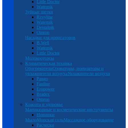
Little Doctor
Waterpik
Зубные щетки
Revyline
Waterpik
Dentalpik
Omron
Насадки для ирригаторов
B.Well
Waterpik
Little Doctor
Молокоотсосы
Климатическая техника
Обогреватели
Озонаторы, ионизаторы и
увлажнители воздуха
Увлажнители воздуха
Pango
Fanline
Eropower
Bradex
Omron
Красота и здоровье
Маникюрные и косметические инструменты
Новинки
Мыло
Морская соль
Массажное оборудование
Расчески