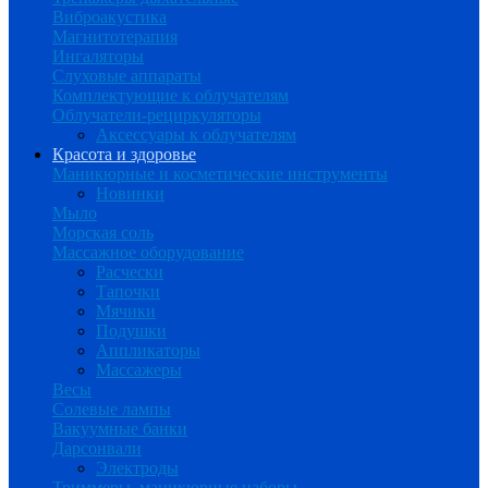
Виброакустика
Магнитотерапия
Ингаляторы
Слуховые аппараты
Комплектующие к облучателям
Облучатели-рециркуляторы
Аксессуары к облучателям
Красота и здоровье
Маникюрные и косметические инструменты
Новинки
Мыло
Морская соль
Массажное оборудование
Расчески
Тапочки
Мячики
Подушки
Аппликаторы
Массажеры
Весы
Солевые лампы
Вакуумные банки
Дарсонвали
Электроды
Триммеры, маникюрные наборы