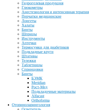
Гидрогелевая продукция
Глюкометры
Анестезиология и интенсивная терапия
Перчатки медицинские
Лонгеты
Халаты
Бинты
Шприцы
Инструменты
Аптечки
Термосумки для диабетиков
Подкладные круги
Штативы
Тележки
Таблетницы
Спринцовки
Бинты
БЭМК
Meridian
Рост-Мед
Подкладочные материалы
Alfacast
Orthoforma
Оториноларингология
Осветитель