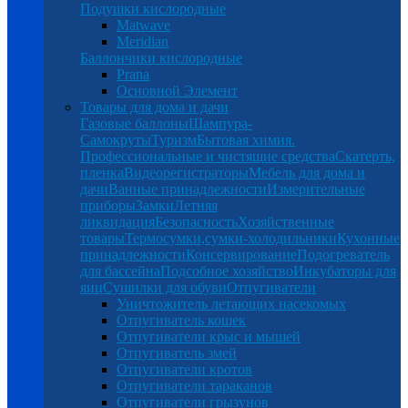
Подушки кислородные
Matwave
Meridian
Баллончики кислородные
Prana
Основной Элемент
Товары для дома и дачи
Газовые баллоны
Шампура-
Самокруты
Туризм
Бытовая химия.
Профессиональные и чистящие средства
Скатерть,
пленка
Видеорегистраторы
Мебель для дома и
дачи
Ванные принадлежности
Измерительные
приборы
Замки
Летняя
ликвидация
Безопасность
Хозяйственные
товары
Термосумки,сумки-холодильники
Кухонные
принадлежности
Консервирование
Подогреватель
для бассейна
Подсобное хозяйство
Инкубаторы для
яиц
Сушилки для обуви
Отпугиватели
Уничтожитель летающих насекомых
Отпугиватель кошек
Отпугиватели крыс и мышей
Отпугиватель змей
Отпугиватели кротов
Отпугиватели тараканов
Отпугиватели грызунов