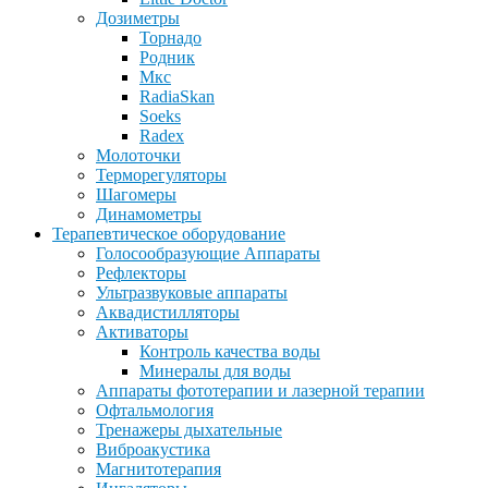
Дозиметры
Торнадо
Родник
Мкс
RadiaSkan
Soeks
Radex
Молоточки
Терморегуляторы
Шагомеры
Динамометры
Терапевтическое оборудование
Голосообразующие Аппараты
Рефлекторы
Ультразвуковые аппараты
Аквадистилляторы
Активаторы
Контроль качества воды
Минералы для воды
Аппараты фототерапии и лазерной терапии
Офтальмология
Тренажеры дыхательные
Виброакустика
Магнитотерапия