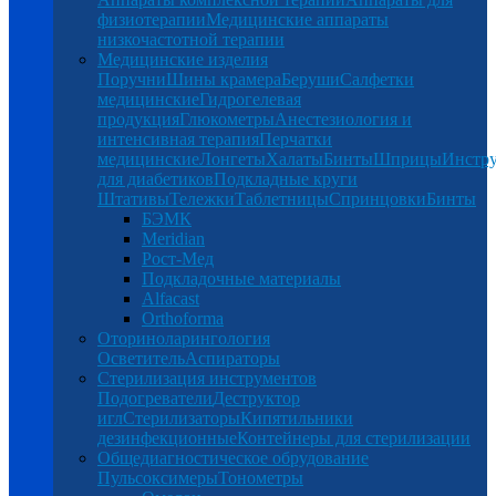
физиотерапии
Медицинские аппараты
низкочастотной терапии
Медицинские изделия
Поручни
Шины крамера
Беруши
Салфетки
медицинские
Гидрогелевая
продукция
Глюкометры
Анестезиология и
интенсивная терапия
Перчатки
медицинские
Лонгеты
Халаты
Бинты
Шприцы
Инстр
для диабетиков
Подкладные круги
Штативы
Тележки
Таблетницы
Спринцовки
Бинты
БЭМК
Meridian
Рост-Мед
Подкладочные материалы
Alfacast
Orthoforma
Оториноларингология
Осветитель
Аспираторы
Стерилизация инструментов
Подогреватели
Деструктор
игл
Стерилизаторы
Кипятильники
дезинфекционные
Контейнеры для стерилизации
Общедиагностическое обрудование
Пульсоксимеры
Тонометры