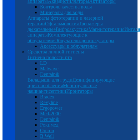
аппараты
Аквадистилляторы
Активаторы
Контроль качества воды
Минералы для воды
Аппараты фототерапии и лазерной
терапии
Офтальмология
Тренажеры
дыхательные
Виброакустика
Магнитотерапия
Ингал
аппараты
Комплектующие к
облучателям
Облучатели-рециркуляторы
Аксессуары к облучателям
Средства личной гигиены
Гигиена полости рта
LD
Matwave
Dentalpik
Вкладыши для груди
Дезинфицирующие
приспособления
Менструальные
чаши
антисептики
Ирригаторы
Bradex
Revyline
Ergopower
Med-2000
Dentalpik
Рокимед
Omron
B.Well