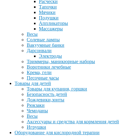
Расчески
Тапочки
Мячики
Подушки
Аппликаторы
Массажеры
Весы
Солевые лампы
Вакуумные банки
Дарсонвали
Электроды
Триммеры, маникюрные наборы
Воротники лечебные
Крема, гели
Песочные часы
Товары для детей
Товары для купания, горшки
Безопасность детей
Дождевики,зонты
Рюкзаки
Чемоданы
Весы
Аксессуары и средства для кормления детей
Игрушки
Оборудование для кислородной терапии