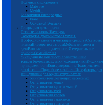
Подушки кислородные
Matwave
Meridian
Баллончики кислородные
Prana
Основной Элемент
Товары для дома и дачи
Газовые баллоны
Шампура-
Самокруты
Туризм
Бытовая химия.
Профессиональные и чистящие средства
Скатерть,
пленка
Видеорегистраторы
Мебель для дома и
дачи
Ванные принадлежности
Измерительные
приборы
Замки
Летняя
ликвидация
Безопасность
Хозяйственные
товары
Термосумки,сумки-холодильники
Кухонные
принадлежности
Консервирование
Подогреватель
для бассейна
Подсобное хозяйство
Инкубаторы для
яиц
Сушилки для обуви
Отпугиватели
Уничтожитель летающих насекомых
Отпугиватель кошек
Отпугиватели крыс и мышей
Отпугиватель змей
Отпугиватели кротов
Отпугиватели тараканов
Отпугиватели грызунов