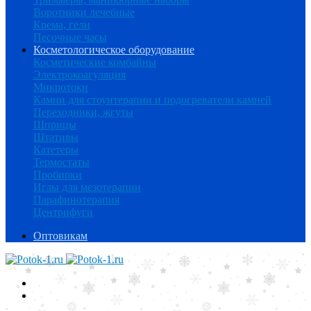
Воротники лечебные
Крема, гели
Песочные часы
Косметологическое оборудование
Косметические комбайны
Электрокоагуляция
Микротоки
Камни для стоунтерапии и подогреватели камней
Переходники, жгуты
Шприцы
Штативы
Катетеры
Термостаты
Пробирки
Иглы для мезотерапии
Парафинотерапия
Центрифуги
Оптовикам