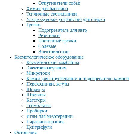
Отпугиватели собак
Химия для бассейна
Тепличные светильники
Ультразвуковое устройство для стирки
Грелки
Подогреватель для авто
Резиновые
Настенные грелки
Солевые
Электрические
Косметологическое оборудование
Косметические комбайны
Электрокоагуляция
Микротоки
Камни для стоунтерапии и подогреватели камней
Переходники, жгуты
Шприцы
Штативы
Катетеры
Термостаты
Пробирки
Иглы для мезотерапии
Парафинотерапия
Центрифуги
Ортопедия