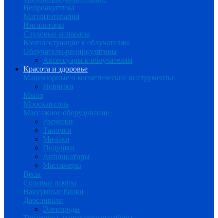
Виброакустика
Магнитотерапия
Ингаляторы
Слуховые аппараты
Комплектующие к облучателям
Облучатели-рециркуляторы
Аксессуары к облучателям
Красота и здоровье
Маникюрные и косметические инструменты
Новинки
Мыло
Морская соль
Массажное оборудование
Расчески
Тапочки
Мячики
Подушки
Аппликаторы
Массажеры
Весы
Солевые лампы
Вакуумные банки
Дарсонвали
Электроды
Триммеры, маникюрные наборы