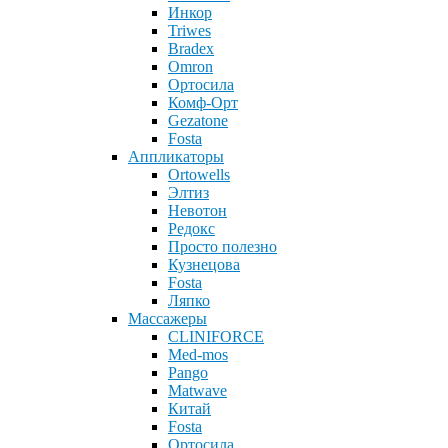
Инкор
Triwes
Bradex
Omron
Ортосила
Комф-Орт
Gezatone
Fosta
Аппликаторы
Ortowells
Элтиз
Невотон
Редокс
Просто полезно
Кузнецова
Fosta
Ляпко
Массажеры
CLINIFORCE
Med-mos
Pango
Matwave
Китай
Fosta
Ортосила