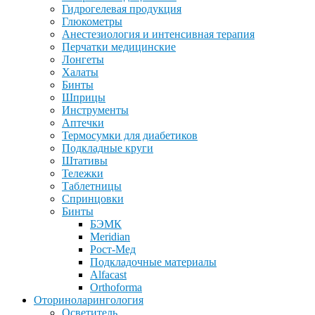
Гидрогелевая продукция
Глюкометры
Анестезиология и интенсивная терапия
Перчатки медицинские
Лонгеты
Халаты
Бинты
Шприцы
Инструменты
Аптечки
Термосумки для диабетиков
Подкладные круги
Штативы
Тележки
Таблетницы
Спринцовки
Бинты
БЭМК
Meridian
Рост-Мед
Подкладочные материалы
Alfacast
Orthoforma
Оториноларингология
Осветитель