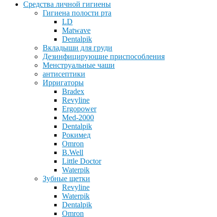
Средства личной гигиены
Гигиена полости рта
LD
Matwave
Dentalpik
Вкладыши для груди
Дезинфицирующие приспособления
Менструальные чаши
антисептики
Ирригаторы
Bradex
Revyline
Ergopower
Med-2000
Dentalpik
Рокимед
Omron
B.Well
Little Doctor
Waterpik
Зубные щетки
Revyline
Waterpik
Dentalpik
Omron