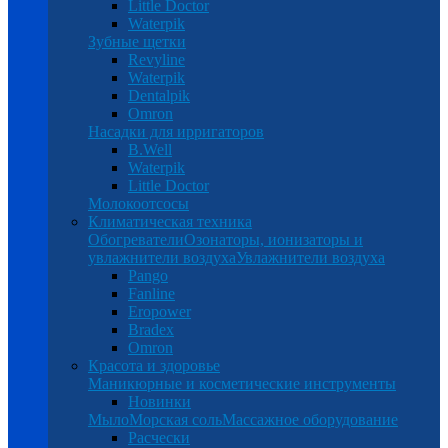
Little Doctor
Waterpik
Зубные щетки
Revyline
Waterpik
Dentalpik
Omron
Насадки для ирригаторов
B.Well
Waterpik
Little Doctor
Молокоотсосы
Климатическая техника
Обогреватели
Озонаторы, ионизаторы и
увлажнители воздуха
Увлажнители воздуха
Pango
Fanline
Eropower
Bradex
Omron
Красота и здоровье
Маникюрные и косметические инструменты
Новинки
Мыло
Морская соль
Массажное оборудование
Расчески