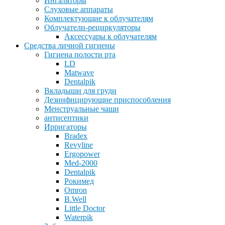
Ингаляторы
Слуховые аппараты
Комплектующие к облучателям
Облучатели-рециркуляторы
Аксессуары к облучателям
Средства личной гигиены
Гигиена полости рта
LD
Matwave
Dentalpik
Вкладыши для груди
Дезинфицирующие приспособления
Менструальные чаши
антисептики
Ирригаторы
Bradex
Revyline
Ergopower
Med-2000
Dentalpik
Рокимед
Omron
B.Well
Little Doctor
Waterpik