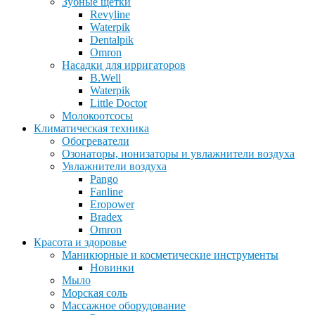
Зубные щетки
Revyline
Waterpik
Dentalpik
Omron
Насадки для ирригаторов
B.Well
Waterpik
Little Doctor
Молокоотсосы
Климатическая техника
Обогреватели
Озонаторы, ионизаторы и увлажнители воздуха
Увлажнители воздуха
Pango
Fanline
Eropower
Bradex
Omron
Красота и здоровье
Маникюрные и косметические инструменты
Новинки
Мыло
Морская соль
Массажное оборудование