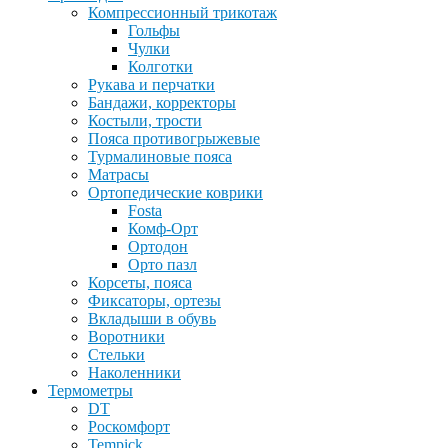
Компрессионный трикотаж
Гольфы
Чулки
Колготки
Рукава и перчатки
Бандажи, корректоры
Костыли, трости
Пояса противогрыжевые
Турмалиновые пояса
Матрасы
Ортопедические коврики
Fosta
Комф-Орт
Ортодон
Орто пазл
Корсеты, пояса
Фиксаторы, ортезы
Вкладыши в обувь
Воротники
Стельки
Наколенники
Термометры
DT
Роскомфорт
Tempick