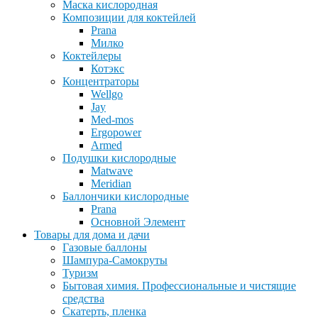
Маска кислородная
Композиции для коктейлей
Prana
Милко
Коктейлеры
Котэкс
Концентраторы
Wellgo
Jay
Med-mos
Ergopower
Armed
Подушки кислородные
Matwave
Meridian
Баллончики кислородные
Prana
Основной Элемент
Товары для дома и дачи
Газовые баллоны
Шампура-Самокруты
Туризм
Бытовая химия. Профессиональные и чистящие
средства
Скатерть, пленка