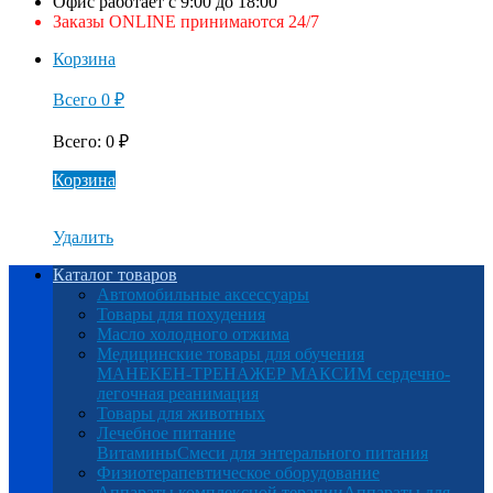
Офис работает с 9:00 до 18:00
Заказы ONLINE принимаются 24/7
Корзина
Всего
0
₽
Всего
:
0
₽
Корзина
Удалить
Каталог товаров
Автомобильные аксессуары
Товары для похудения
Масло холодного отжима
Медицинские товары для обучения
МАНЕКЕН-ТРЕНАЖЕР МАКСИМ сердечно-
легочная реанимация
Товары для животных
Лечебное питание
Витамины
Смеси для энтерального питания
Физиотерапевтическое оборудование
Аппараты комплексной терапии
Аппараты для