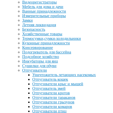
Видеорегистраторы
Мебель для дома и дачи
Ванные принадлежности
Измерительные приборы
Замки
Летняя ликвидация
Безопасность
Хозяйственные товары
Термосумки,сумки-холодильники
Кухонные принадлежности
Консервирование
Подогреватель для бассейна
Подсобное хозяйство
Инкубаторы для яиц
Сушилки для обуви
Отпугиватели
Уничтожитель летающих насекомых
Отпугиватель кошек
Отпугиватели крыс и мышей
Отпугиватель змей
Отпугиватели кротов
Отпугиватели тараканов
Отпугиватели грызунов
Отпугиватели комаров
Отпугиватели птиц