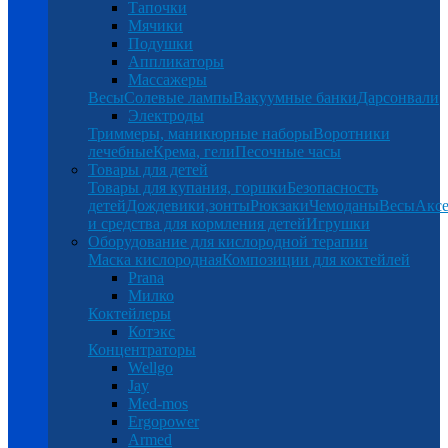
Тапочки
Мячики
Подушки
Аппликаторы
Массажеры
Весы
Солевые лампы
Вакуумные банки
Дарсонвали
Электроды
Триммеры, маникюрные наборы
Воротники
лечебные
Крема, гели
Песочные часы
Товары для детей
Товары для купания, горшки
Безопасность
детей
Дождевики,зонты
Рюкзаки
Чемоданы
Весы
Аксе
и средства для кормления детей
Игрушки
Оборудование для кислородной терапии
Маска кислородная
Композиции для коктейлей
Prana
Милко
Коктейлеры
Котэкс
Концентраторы
Wellgo
Jay
Med-mos
Ergopower
Armed