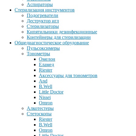
Аспираторы
Стерилизация инструментов
Подогреватели
Деструктор игл
Стерилизаторы
Кипятильники дезинфекционные
Контейнеры для стерилизации
Общедиагностическое обрудование
Пульсоксимеры
Тонометры
Омелон
Еламед
Riester
Аксессуары для тонометров
And
B.Well
Little Doctor
Nissei
Omron
Алкотестеры
Стетоскопы
Riester
B.Well
Omron
Little Doctor