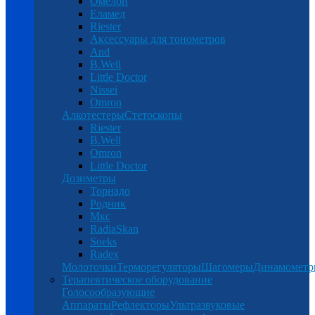
Омелон
Еламед
Riester
Аксессуары для тонометров
And
B.Well
Little Doctor
Nissei
Omron
Алкотестеры
Стетоскопы
Riester
B.Well
Omron
Little Doctor
Дозиметры
Торнадо
Родник
Мкс
RadiaSkan
Soeks
Radex
Молоточки
Терморегуляторы
Шагомеры
Динамомет
Терапевтическое оборудование
Голосообразующие
Аппараты
Рефлекторы
Ультразвуковые