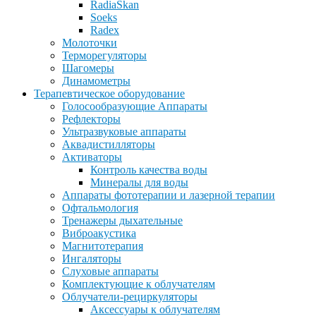
RadiaSkan
Soeks
Radex
Молоточки
Терморегуляторы
Шагомеры
Динамометры
Терапевтическое оборудование
Голосообразующие Аппараты
Рефлекторы
Ультразвуковые аппараты
Аквадистилляторы
Активаторы
Контроль качества воды
Минералы для воды
Аппараты фототерапии и лазерной терапии
Офтальмология
Тренажеры дыхательные
Виброакустика
Магнитотерапия
Ингаляторы
Слуховые аппараты
Комплектующие к облучателям
Облучатели-рециркуляторы
Аксессуары к облучателям