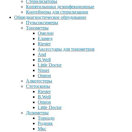
Стерилизаторы
Кипятильники дезинфекционные
Контейнеры для стерилизации
Общедиагностическое обрудование
Пульсоксимеры
Тонометры
Омелон
Еламед
Riester
Аксессуары для тонометров
And
B.Well
Little Doctor
Nissei
Omron
Алкотестеры
Стетоскопы
Riester
B.Well
Omron
Little Doctor
Дозиметры
Торнадо
Родник
Мкс