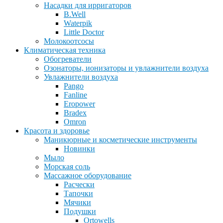
Насадки для ирригаторов
B.Well
Waterpik
Little Doctor
Молокоотсосы
Климатическая техника
Обогреватели
Озонаторы, ионизаторы и увлажнители воздуха
Увлажнители воздуха
Pango
Fanline
Eropower
Bradex
Omron
Красота и здоровье
Маникюрные и косметические инструменты
Новинки
Мыло
Морская соль
Массажное оборудование
Расчески
Тапочки
Мячики
Подушки
Ortowells