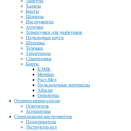
Лонгеты
Халаты
Бинты
Шприцы
Инструменты
Аптечки
Термосумки для диабетиков
Подкладные круги
Штативы
Тележки
Таблетницы
Спринцовки
Бинты
БЭМК
Meridian
Рост-Мед
Подкладочные материалы
Alfacast
Orthoforma
Оториноларингология
Осветитель
Аспираторы
Стерилизация инструментов
Подогреватели
Деструктор игл