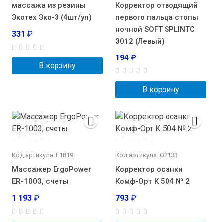
массажа из резины
Корректор отводящий
Экотех Эко-3 (4шт/уп)
первого пальца стопы
ночной SOFT SPLINTС
331
₽
3012 (Левый)
194
₽
В корзину
В корзину
Код артикула: E1819
Код артикула: О2133
Массажер ErgoPower
Корректор осанки
ER-1003, счеты
Комф-Орт К 504 № 2
1 193
₽
793
₽