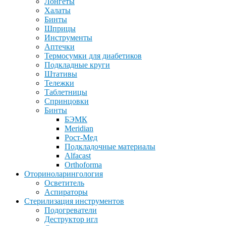
Лонгеты
Халаты
Бинты
Шприцы
Инструменты
Аптечки
Термосумки для диабетиков
Подкладные круги
Штативы
Тележки
Таблетницы
Спринцовки
Бинты
БЭМК
Meridian
Рост-Мед
Подкладочные материалы
Alfacast
Orthoforma
Оториноларингология
Осветитель
Аспираторы
Стерилизация инструментов
Подогреватели
Деструктор игл