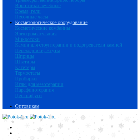
Воротники лечебные
Крема, гели
Песочные часы
Косметологическое оборудование
Косметические комбайны
Электрокоагуляция
Микротоки
Камни для стоунтерапии и подогреватели камней
Переходники, жгуты
Шприцы
Штативы
Катетеры
Термостаты
Пробирки
Иглы для мезотерапии
Парафинотерапия
Центрифуги
Оптовикам