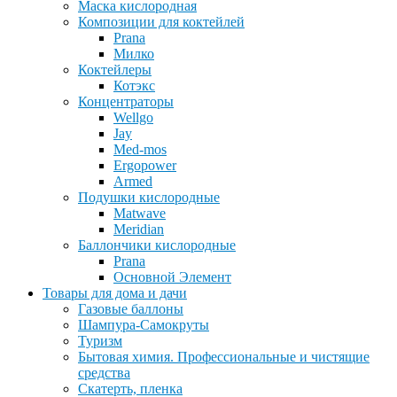
Маска кислородная
Композиции для коктейлей
Prana
Милко
Коктейлеры
Котэкс
Концентраторы
Wellgo
Jay
Med-mos
Ergopower
Armed
Подушки кислородные
Matwave
Meridian
Баллончики кислородные
Prana
Основной Элемент
Товары для дома и дачи
Газовые баллоны
Шампура-Самокруты
Туризм
Бытовая химия. Профессиональные и чистящие
средства
Скатерть, пленка