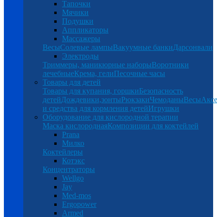
Тапочки
Мячики
Подушки
Аппликаторы
Массажеры
Весы
Солевые лампы
Вакуумные банки
Дарсонвали
Электроды
Триммеры, маникюрные наборы
Воротники
лечебные
Крема, гели
Песочные часы
Товары для детей
Товары для купания, горшки
Безопасность
детей
Дождевики,зонты
Рюкзаки
Чемоданы
Весы
Аксе
и средства для кормления детей
Игрушки
Оборудование для кислородной терапии
Маска кислородная
Композиции для коктейлей
Prana
Милко
Коктейлеры
Котэкс
Концентраторы
Wellgo
Jay
Med-mos
Ergopower
Armed