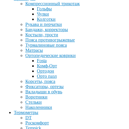
Компрессионный трикотаж
Гольфы
Чулки
Колготки
Рукава и перчатки
Бандажи, корректоры
Костыли, трости
Пояса противогрыжевые
Турмалиновые пояса
Матрасы
Ортопедические коврики
Fosta
Комф-Орт
Ортодон
Орто пазл
Корсеты, пояса
Фиксаторы, ортезы
Вкладыши в обувь
Воротники
Стельки
Наколенники
Термометры
DT
Роскомфорт
Tempick