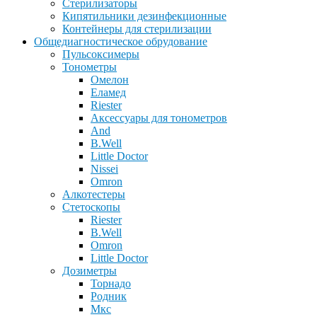
Стерилизаторы
Кипятильники дезинфекционные
Контейнеры для стерилизации
Общедиагностическое обрудование
Пульсоксимеры
Тонометры
Омелон
Еламед
Riester
Аксессуары для тонометров
And
B.Well
Little Doctor
Nissei
Omron
Алкотестеры
Стетоскопы
Riester
B.Well
Omron
Little Doctor
Дозиметры
Торнадо
Родник
Мкс