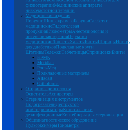
физиотерапии
Медицинские аппараты
низкочастотной терапии
Медицинские изделия
Поручни
Шины крамера
Беруши
Салфетки
медицинские
Гидрогелевая
продукция
Глюкометры
Анестезиология и
интенсивная терапия
Перчатки
медицинские
Лонгеты
Халаты
Бинты
Шприцы
Инстр
для диабетиков
Подкладные круги
Штативы
Тележки
Таблетницы
Спринцовки
Бинты
БЭМК
Meridian
Рост-Мед
Подкладочные материалы
Alfacast
Orthoforma
Оториноларингология
Осветитель
Аспираторы
Стерилизация инструментов
Подогреватели
Деструктор
игл
Стерилизаторы
Кипятильники
дезинфекционные
Контейнеры для стерилизации
Общедиагностическое обрудование
Пульсоксимеры
Тонометры