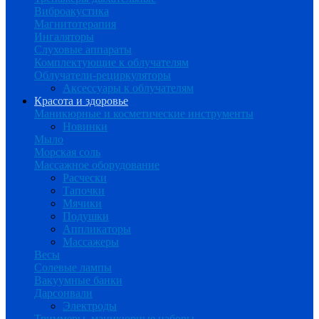
Виброакустика
Магнитотерапия
Ингаляторы
Слуховые аппараты
Комплектующие к облучателям
Облучатели-рециркуляторы
Аксессуары к облучателям
Красота и здоровье
Маникюрные и косметические инструменты
Новинки
Мыло
Морская соль
Массажное оборудование
Расчески
Тапочки
Мячики
Подушки
Аппликаторы
Массажеры
Весы
Солевые лампы
Вакуумные банки
Дарсонвали
Электроды
Триммеры, маникюрные наборы