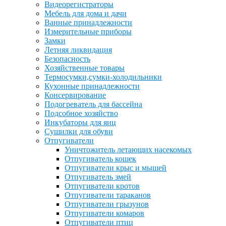
Видеорегистраторы
Мебель для дома и дачи
Ванные принадлежности
Измерительные приборы
Замки
Летняя ликвидация
Безопасность
Хозяйственные товары
Термосумки,сумки-холодильники
Кухонные принадлежности
Консервирование
Подогреватель для бассейна
Подсобное хозяйство
Инкубаторы для яиц
Сушилки для обуви
Отпугиватели
Уничтожитель летающих насекомых
Отпугиватель кошек
Отпугиватели крыс и мышей
Отпугиватель змей
Отпугиватели кротов
Отпугиватели тараканов
Отпугиватели грызунов
Отпугиватели комаров
Отпугиватели птиц