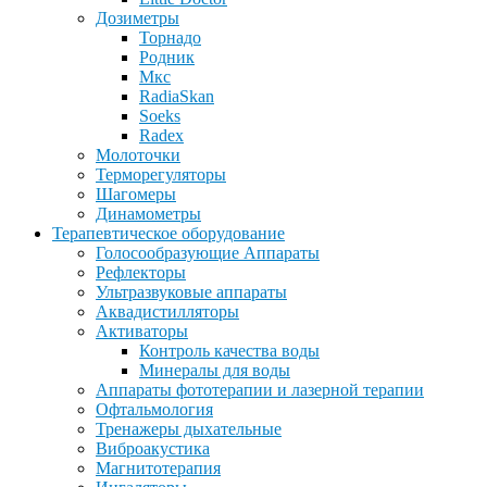
Дозиметры
Торнадо
Родник
Мкс
RadiaSkan
Soeks
Radex
Молоточки
Терморегуляторы
Шагомеры
Динамометры
Терапевтическое оборудование
Голосообразующие Аппараты
Рефлекторы
Ультразвуковые аппараты
Аквадистилляторы
Активаторы
Контроль качества воды
Минералы для воды
Аппараты фототерапии и лазерной терапии
Офтальмология
Тренажеры дыхательные
Виброакустика
Магнитотерапия