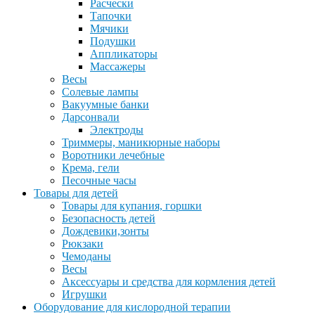
Расчески
Тапочки
Мячики
Подушки
Аппликаторы
Массажеры
Весы
Солевые лампы
Вакуумные банки
Дарсонвали
Электроды
Триммеры, маникюрные наборы
Воротники лечебные
Крема, гели
Песочные часы
Товары для детей
Товары для купания, горшки
Безопасность детей
Дождевики,зонты
Рюкзаки
Чемоданы
Весы
Аксессуары и средства для кормления детей
Игрушки
Оборудование для кислородной терапии