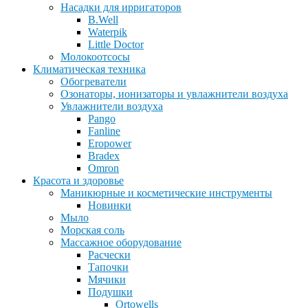
Насадки для ирригаторов
B.Well
Waterpik
Little Doctor
Молокоотсосы
Климатическая техника
Обогреватели
Озонаторы, ионизаторы и увлажнители воздуха
Увлажнители воздуха
Pango
Fanline
Eropower
Bradex
Omron
Красота и здоровье
Маникюрные и косметические инструменты
Новинки
Мыло
Морская соль
Массажное оборудование
Расчески
Тапочки
Мячики
Подушки
Ortowells