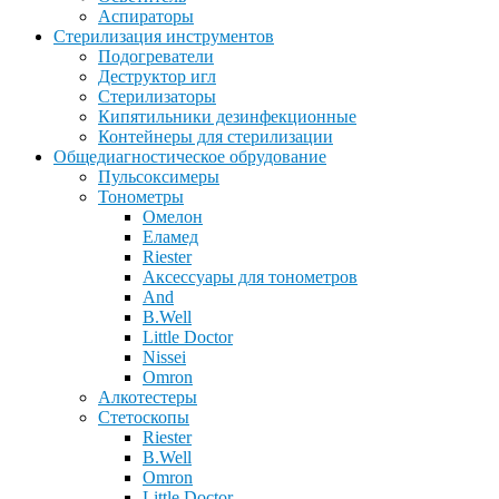
Аспираторы
Стерилизация инструментов
Подогреватели
Деструктор игл
Стерилизаторы
Кипятильники дезинфекционные
Контейнеры для стерилизации
Общедиагностическое обрудование
Пульсоксимеры
Тонометры
Омелон
Еламед
Riester
Аксессуары для тонометров
And
B.Well
Little Doctor
Nissei
Omron
Алкотестеры
Стетоскопы
Riester
B.Well
Omron
Little Doctor