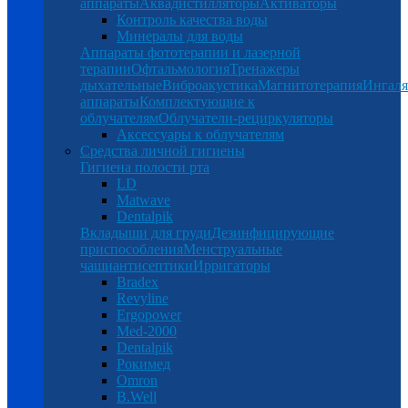
аппараты
Аквадистилляторы
Активаторы
Контроль качества воды
Минералы для воды
Аппараты фототерапии и лазерной
терапии
Офтальмология
Тренажеры
дыхательные
Виброакустика
Магнитотерапия
Ингал
аппараты
Комплектующие к
облучателям
Облучатели-рециркуляторы
Аксессуары к облучателям
Средства личной гигиены
Гигиена полости рта
LD
Matwave
Dentalpik
Вкладыши для груди
Дезинфицирующие
приспособления
Менструальные
чаши
антисептики
Ирригаторы
Bradex
Revyline
Ergopower
Med-2000
Dentalpik
Рокимед
Omron
B.Well