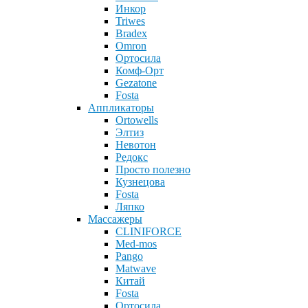
Инкор
Triwes
Bradex
Omron
Ортосила
Комф-Орт
Gezatone
Fosta
Аппликаторы
Ortowells
Элтиз
Невотон
Редокс
Просто полезно
Кузнецова
Fosta
Ляпко
Массажеры
CLINIFORCE
Med-mos
Pango
Matwave
Китай
Fosta
Ортосила