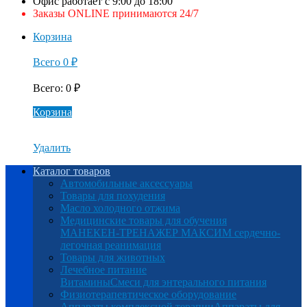
Офис работает с 9:00 до 18:00
Заказы ONLINE принимаются 24/7
Корзина
Всего
0
₽
Всего
:
0
₽
Корзина
Удалить
Каталог товаров
Автомобильные аксессуары
Товары для похудения
Масло холодного отжима
Медицинские товары для обучения
МАНЕКЕН-ТРЕНАЖЕР МАКСИМ сердечно-
легочная реанимация
Товары для животных
Лечебное питание
Витамины
Смеси для энтерального питания
Физиотерапевтическое оборудование
Аппараты комплексной терапии
Аппараты для