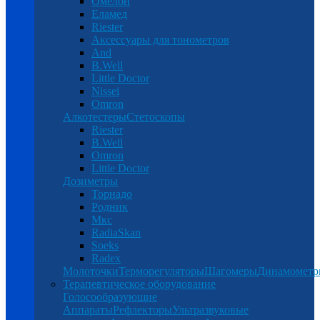
Омелон
Еламед
Riester
Аксессуары для тонометров
And
B.Well
Little Doctor
Nissei
Omron
Алкотестеры
Стетоскопы
Riester
B.Well
Omron
Little Doctor
Дозиметры
Торнадо
Родник
Мкс
RadiaSkan
Soeks
Radex
Молоточки
Терморегуляторы
Шагомеры
Динамомет
Терапевтическое оборудование
Голосообразующие
Аппараты
Рефлекторы
Ультразвуковые