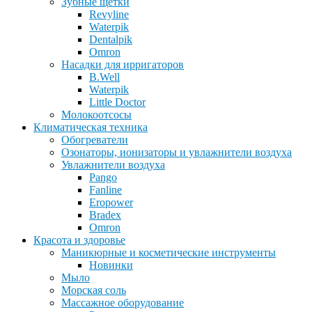
Зубные щетки
Revyline
Waterpik
Dentalpik
Omron
Насадки для ирригаторов
B.Well
Waterpik
Little Doctor
Молокоотсосы
Климатическая техника
Обогреватели
Озонаторы, ионизаторы и увлажнители воздуха
Увлажнители воздуха
Pango
Fanline
Eropower
Bradex
Omron
Красота и здоровье
Маникюрные и косметические инструменты
Новинки
Мыло
Морская соль
Массажное оборудование