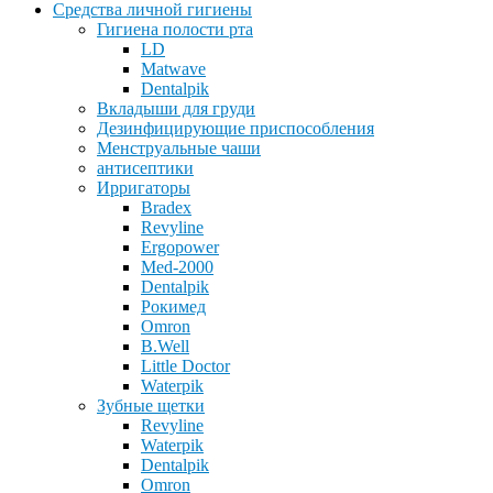
Средства личной гигиены
Гигиена полости рта
LD
Matwave
Dentalpik
Вкладыши для груди
Дезинфицирующие приспособления
Менструальные чаши
антисептики
Ирригаторы
Bradex
Revyline
Ergopower
Med-2000
Dentalpik
Рокимед
Omron
B.Well
Little Doctor
Waterpik
Зубные щетки
Revyline
Waterpik
Dentalpik
Omron