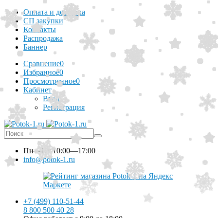
Оплата и доставка
СП закупки
Контакты
Распродажа
Баннер
Сравнение
0
Избранное
0
Просмотренное
0
Кабинет
Вход
Регистрация
Пн—Пт
10:00—17:00
info@potok-1.ru
+7 (499) 110-51-44
8 800 500 40 28