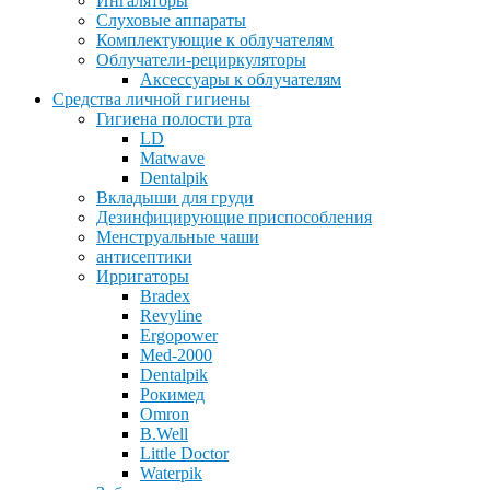
Ингаляторы
Слуховые аппараты
Комплектующие к облучателям
Облучатели-рециркуляторы
Аксессуары к облучателям
Средства личной гигиены
Гигиена полости рта
LD
Matwave
Dentalpik
Вкладыши для груди
Дезинфицирующие приспособления
Менструальные чаши
антисептики
Ирригаторы
Bradex
Revyline
Ergopower
Med-2000
Dentalpik
Рокимед
Omron
B.Well
Little Doctor
Waterpik