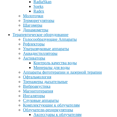
RadiaSkan
Soeks
Radex
Молоточки
Терморегуляторы
Шагомеры
Динамометры
Терапевтическое оборудование
Голосообразующие Аппараты
Рефлекторы
Ультразвуковые аппараты
Аквадистилляторы
Активаторы
Контроль качества воды
Минералы для воды
Аппараты фототерапии и лазерной терапии
Офтальмология
Тренажеры дыхательные
Виброакустика
Магнитотерапия
Ингаляторы
Слуховые аппараты
Комплектующие к облучателям
Облучатели-рециркуляторы
Аксессуары к облучателям