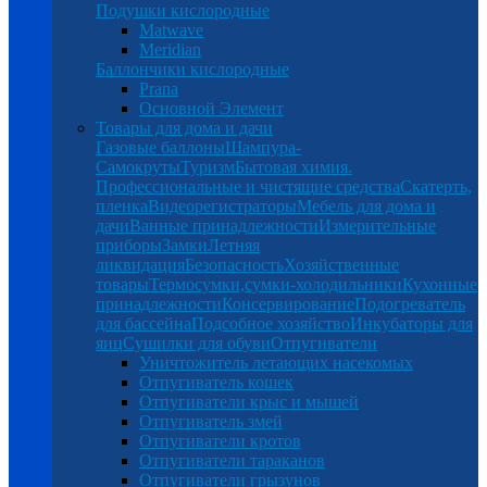
Подушки кислородные
Matwave
Meridian
Баллончики кислородные
Prana
Основной Элемент
Товары для дома и дачи
Газовые баллоны
Шампура-
Самокруты
Туризм
Бытовая химия.
Профессиональные и чистящие средства
Скатерть,
пленка
Видеорегистраторы
Мебель для дома и
дачи
Ванные принадлежности
Измерительные
приборы
Замки
Летняя
ликвидация
Безопасность
Хозяйственные
товары
Термосумки,сумки-холодильники
Кухонные
принадлежности
Консервирование
Подогреватель
для бассейна
Подсобное хозяйство
Инкубаторы для
яиц
Сушилки для обуви
Отпугиватели
Уничтожитель летающих насекомых
Отпугиватель кошек
Отпугиватели крыс и мышей
Отпугиватель змей
Отпугиватели кротов
Отпугиватели тараканов
Отпугиватели грызунов