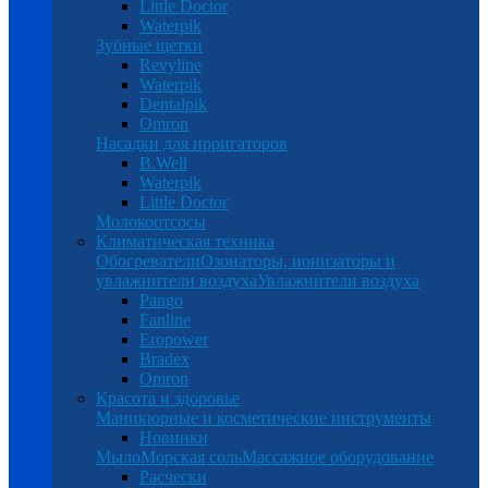
Little Doctor
Waterpik
Зубные щетки
Revyline
Waterpik
Dentalpik
Omron
Насадки для ирригаторов
B.Well
Waterpik
Little Doctor
Молокоотсосы
Климатическая техника
Обогреватели
Озонаторы, ионизаторы и
увлажнители воздуха
Увлажнители воздуха
Pango
Fanline
Eropower
Bradex
Omron
Красота и здоровье
Маникюрные и косметические инструменты
Новинки
Мыло
Морская соль
Массажное оборудование
Расчески