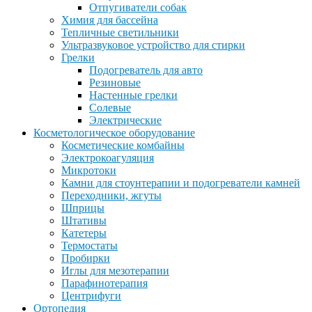
Отпугиватели собак
Химия для бассейна
Тепличные светильники
Ультразвуковое устройство для стирки
Грелки
Подогреватель для авто
Резиновые
Настенные грелки
Солевые
Электрические
Косметологическое оборудование
Косметические комбайны
Электрокоагуляция
Микротоки
Камни для стоунтерапии и подогреватели камней
Переходники, жгуты
Шприцы
Штативы
Катетеры
Термостаты
Пробирки
Иглы для мезотерапии
Парафинотерапия
Центрифуги
Ортопедия