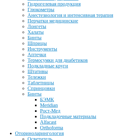
Гидрогелевая продукция
Глюкометры
Анестезиология и интенсивная терапия
Перчатки медицинские
Лонгеты
Халаты
Бинты
Шприцы
Инструменты
Аптечки
Термосумки для диабетиков
Подкладные круги
Штативы
Тележки
Таблетницы
Спринцовки
Бинты
БЭМК
Meridian
Рост-Мед
Подкладочные материалы
Alfacast
Orthoforma
Оториноларингология
Осветитель