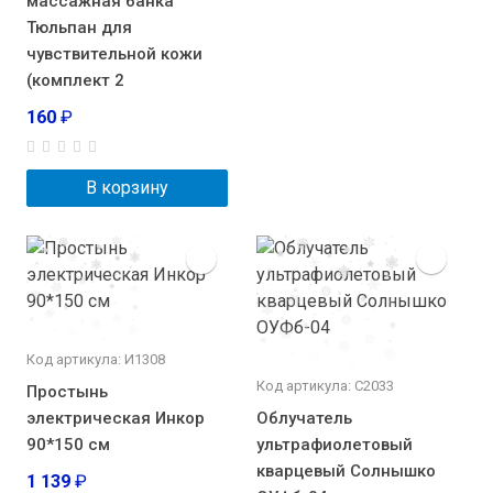
массажная банка
Тюльпан для
чувствительной кожи
(комплект 2
160
₽
В корзину
Код артикула: И1308
Код артикула: С2033
Простынь
электрическая Инкор
Облучатель
90*150 см
ультрафиолетовый
кварцевый Солнышко
1 139
₽