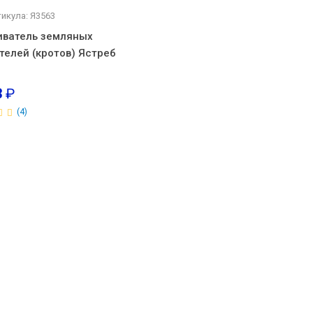
тикула: Я3563
иватель земляных
телей (кротов) Ястреб
3
₽
(4)
ватель
 МК.01
1 214
₽
В корзину