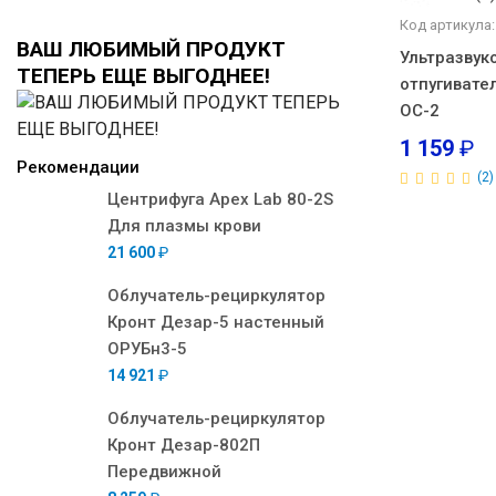
Код артикула:
ВАШ ЛЮБИМЫЙ ПРОДУКТ
Ультразвук
ТЕПЕРЬ ЕЩЕ ВЫГОДНЕЕ!
отпугивате
ОС-2
1 159
₽
Рекомендации
(2)
Центрифуга Apex Lab 80-2S
Для плазмы крови
21 600
₽
Облучатель-рециркулятор
Кронт Дезар-5 настенный
ОРУБн3-5
14 921
₽
Облучатель-рециркулятор
Кронт Дезар-802П
Передвижной