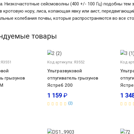
а. Низкочастотные сейсмоволны (400 +/- 100 Гц) подобны тем 
в кротовую нору, лиса, копающая явку или аист, передвигающий
ильные колебания почвы, которые распространяются во все сто
ндуемые товары
 Я3551
Код артикула: Я3552
Код ар
овой
Ультразвуковой
Ультр
ль грызунов
отпугиватель грызунов
отпуг
0М
Ястреб 200
Ястре
1 159
₽
1 34
(2)