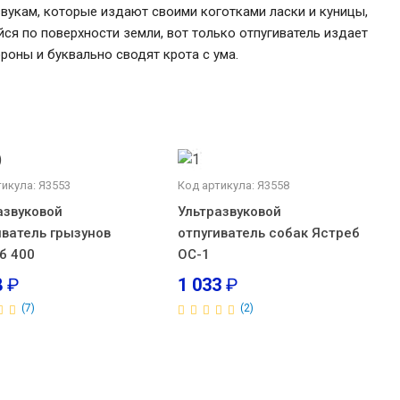
звукам, которые издают своими коготками ласки и куницы,
ся по поверхности земли, вот только отпугиватель издает
роны и буквально сводят крота с ума.
тикула: Я3553
Код артикула: Я3558
азвуковой
Ультразвуковой
иватель грызунов
отпугиватель собак Ястреб
б 400
ОС-1
8
₽
1 033
₽
(7)
(2)