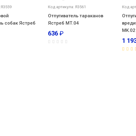
 Я3559
Код артикула: Я3561
Код ар
овой
Отпугиватель тараканов
Отпуг
ль собак Ястреб
Ястреб МТ.04
вреди
МК.02
636
₽
1 19
Отпуги
земляных вредителей (кротов) Ястреб
(3)