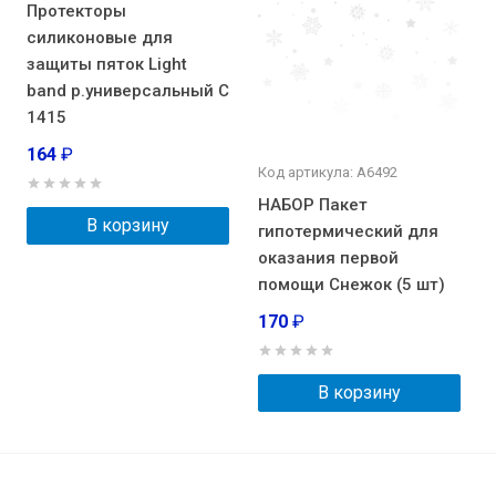
Протекторы
силиконовые для
защиты пяток Light
band р.универсальный С
1415
164
₽
Код артикула: А6492
НАБОР Пакет
В корзину
гипотермический для
оказания первой
помощи Снежок (5 шт)
170
₽
В корзину