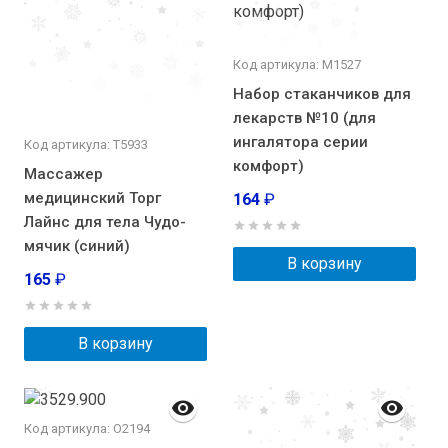
Код артикула: М1527
Набор стаканчиков для
лекарств №10 (для
ингалятора серии
Код артикула: Т5933
комфорт)
Массажер
медицинский Торг
164
₽
Лайнс для тела Чудо-
мячик (синий)
В корзину
165
₽
В корзину
Код артикула: О2194