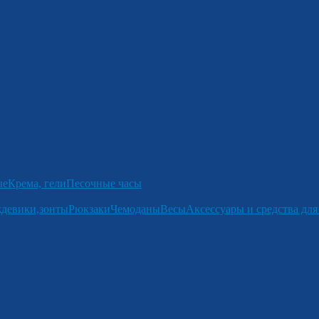
ые
Крема, гели
Песочные часы
девики,зонты
Рюкзаки
Чемоданы
Весы
Аксессуары и средства для