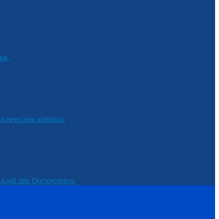
ки,
едические коврики
And
Little Doctor
Omron