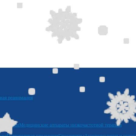
я реанимация
отерапии
Медицинские аппараты низкочастотной терапии
кие
Гидрогелевая продукция
Глюкометры
Анестезиология и интен