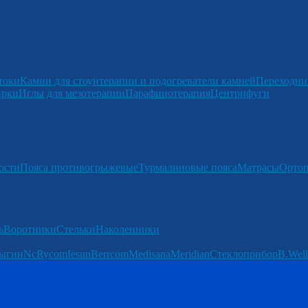
токи
Камни для стоунтерапии и подогреватели камней
Переходни
ирки
Иглы для мезотерапии
Парафинотерапия
Центрифуги
ости
Пояса противогрыжевые
Турмалиновые пояса
Матрасы
Ортоп
ь
Воротники
Стельки
Наколенники
ыгин
Nc
Rycom
Iesun
Berrcom
Medisana
Meridian
Стеклоприбор
B.Well