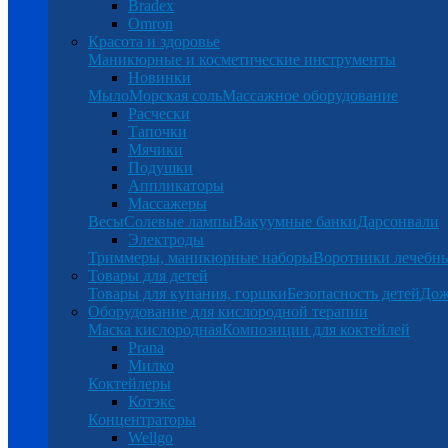
Bradex
Omron
Красота и здоровье
Маникюрные и косметические инструменты
Новинки
Мыло
Морская соль
Массажное оборудование
Расчески
Тапочки
Мячики
Подушки
Аппликаторы
Массажеры
Весы
Солевые лампы
Вакуумные банки
Дарсонвали
Электроды
Триммеры, маникюрные наборы
Воротники лечебн
Товары для детей
Товары для купания, горшки
Безопасность детей
Дож
Оборудование для кислородной терапии
Маска кислородная
Композиции для коктейлей
Prana
Милко
Коктейлеры
Котэкс
Концентраторы
Wellgo