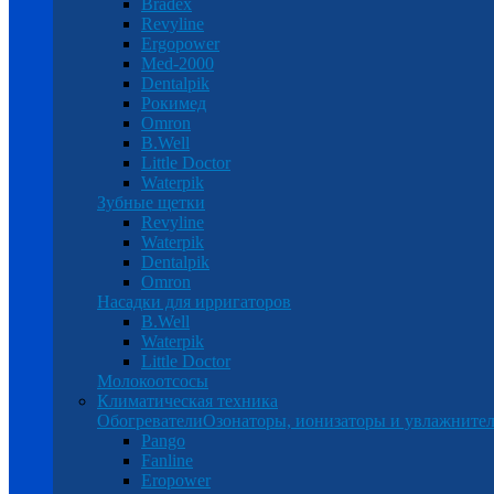
Bradex
Revyline
Ergopower
Med-2000
Dentalpik
Рокимед
Omron
B.Well
Little Doctor
Waterpik
Зубные щетки
Revyline
Waterpik
Dentalpik
Omron
Насадки для ирригаторов
B.Well
Waterpik
Little Doctor
Молокоотсосы
Климатическая техника
Обогреватели
Озонаторы, ионизаторы и увлажнител
Pango
Fanline
Eropower