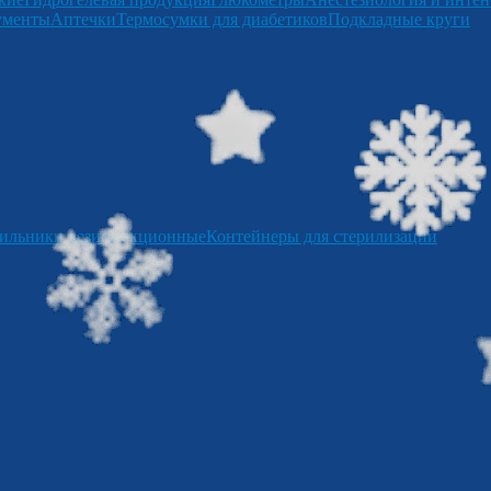
ументы
Аптечки
Термосумки для диабетиков
Подкладные круги
ильники дезинфекционные
Контейнеры для стерилизации