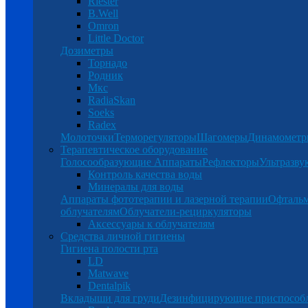
Riester
B.Well
Omron
Little Doctor
Дозиметры
Торнадо
Родник
Мкс
RadiaSkan
Soeks
Radex
Молоточки
Терморегуляторы
Шагомеры
Динамомет
Терапевтическое оборудование
Голосообразующие Аппараты
Рефлекторы
Ультразву
Контроль качества воды
Минералы для воды
Аппараты фототерапии и лазерной терапии
Офталь
облучателям
Облучатели-рециркуляторы
Аксессуары к облучателям
Средства личной гигиены
Гигиена полости рта
LD
Matwave
Dentalpik
Вкладыши для груди
Дезинфицирующие приспособ