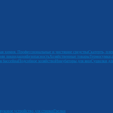
ая химия. Профессиональные и чистящие средства
Скатерть, пле
няя ликвидация
Безопасность
Хозяйственные товары
Термосумки,
я бассейна
Подсобное хозяйство
Инкубаторы для яиц
Сушилки для
вуковое устройство для стирки
Грелки