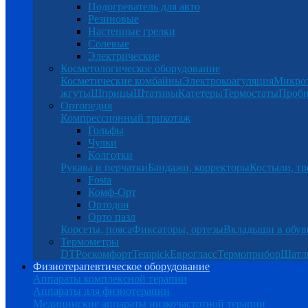
Подогреватель для авто
Резиновые
Настенные грелки
Солевые
Электрические
Косметологическое оборудование
Косметические комбайны
Электрокоагуляция
Микро
жгуты
Шприцы
Штативы
Катетеры
Термостаты
Проб
Ортопедия
Компрессионный трикотаж
Гольфы
Чулки
Колготки
Рукава и перчатки
Бандажи, корректоры
Костыли, тр
Fosta
Комф-Орт
Ортодон
Орто пазл
Корсеты, пояса
Фиксаторы, ортезы
Вкладыши в обув
Термометры
DT
Роскомфорт
Tempick
Еврогласс
Термоприбор
Шатл
Физиотерапевтическое оборудование
Аппараты комплексной терапии
Аппараты для физиотерапии
Медицинские аппараты низкочастотной терапии