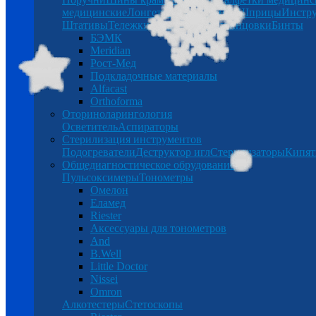
медицинские
Лонгеты
Халаты
Бинты
Шприцы
Инстр
Штативы
Тележки
Таблетницы
Спринцовки
Бинты
БЭМК
Meridian
Рост-Мед
Подкладочные материалы
Alfacast
Orthoforma
Оториноларингология
Осветитель
Аспираторы
Стерилизация инструментов
Подогреватели
Деструктор игл
Стерилизаторы
Кипят
Общедиагностическое обрудование
Пульсоксимеры
Тонометры
Омелон
Еламед
Riester
Аксессуары для тонометров
And
B.Well
Little Doctor
Nissei
Omron
Алкотестеры
Стетоскопы