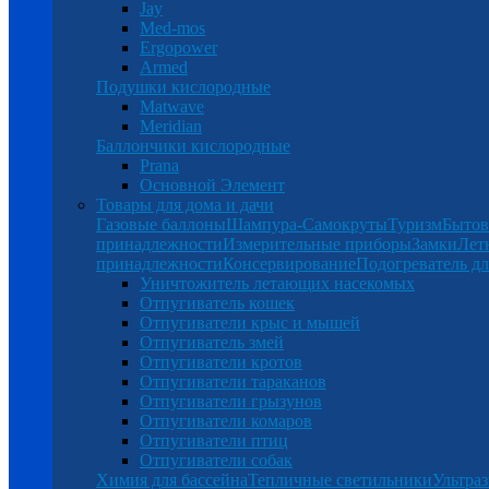
Jay
Med-mos
Ergopower
Armed
Подушки кислородные
Matwave
Meridian
Баллончики кислородные
Prana
Основной Элемент
Товары для дома и дачи
Газовые баллоны
Шампура-Самокруты
Туризм
Бытов
принадлежности
Измерительные приборы
Замки
Лет
принадлежности
Консервирование
Подогреватель дл
Уничтожитель летающих насекомых
Отпугиватель кошек
Отпугиватели крыс и мышей
Отпугиватель змей
Отпугиватели кротов
Отпугиватели тараканов
Отпугиватели грызунов
Отпугиватели комаров
Отпугиватели птиц
Отпугиватели собак
Химия для бассейна
Тепличные светильники
Ультраз