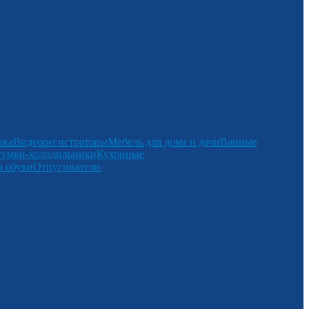
нка
Видеорегистраторы
Мебель для дома и дачи
Ванные
сумки-холодильники
Кухонные
 обуви
Отпугиватели