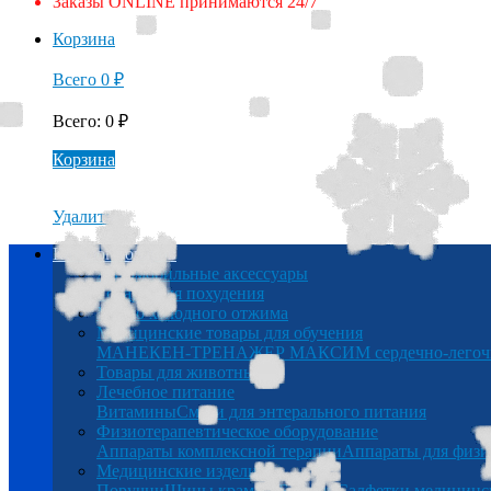
Заказы ONLINE принимаются 24/7
Корзина
Всего
0
₽
Всего
:
0
₽
Корзина
Удалить
Каталог товаров
Автомобильные аксессуары
Товары для похудения
Масло холодного отжима
Медицинские товары для обучения
МАНЕКЕН-ТРЕНАЖЕР МАКСИМ сердечно-легочна
Товары для животных
Лечебное питание
Витамины
Смеси для энтерального питания
Физиотерапевтическое оборудование
Аппараты комплексной терапии
Аппараты для физи
Медицинские изделия
Поручни
Шины крамера
Беруши
Салфетки медицинс