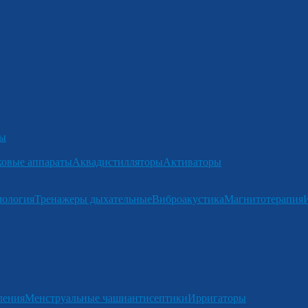
ры
ковые аппараты
Аквадистилляторы
Активаторы
мология
Тренажеры дыхательные
Виброакустика
Магнитотерапия
ления
Менструальные чаши
антисептики
Ирригаторы