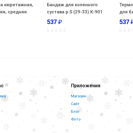
а кюретажная,
Бандаж для коленного
Термо
яя, средняя.
сустава р.S (29-33) К-901
для б
537
₽
537
Грелка Матрац малый
(зеленый)
ас
Приложения
вка
Магазин
Сайт
Блог
Фото