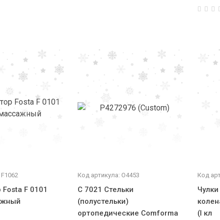
 F1062
Код артикула: О4453
Код ар
 Fosta F 0101
С 7021 Стельки
Чулки
ажный
(полустельки)
колен
ортопедические Comforma
(I кл