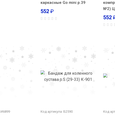
каркасные Go mini р.39
компр
№2) Ц
552
₽
552
 И6899
Код артикула: Б2590
Код арт