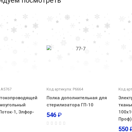
ндуем посмотреть
 А5767
Код артикула: Р6664
Код ар
 токопроводящей
Полка дополнительная для
Элект
моугольный
стерилизатора ГП-10
ткань
Поток-1, Элфор-
100х1
546
₽
Проф)
550