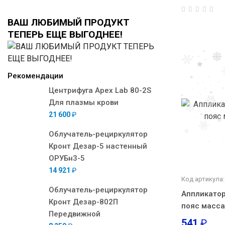
ВАШ ЛЮБИМЫЙ ПРОДУКТ
ТЕПЕРЬ ЕЩЕ ВЫГОДНЕЕ!
Рекомендации
Центрифуга Apex Lab 80-2S
Для плазмы крови
21 600
₽
Облучатель-рециркулятор
Кронт Дезар-5 настенный
ОРУБн3-5
14 921
₽
Код артикула:
Облучатель-рециркулятор
Аппликатор
Кронт Дезар-802П
пояс масс
Передвижной
541
₽