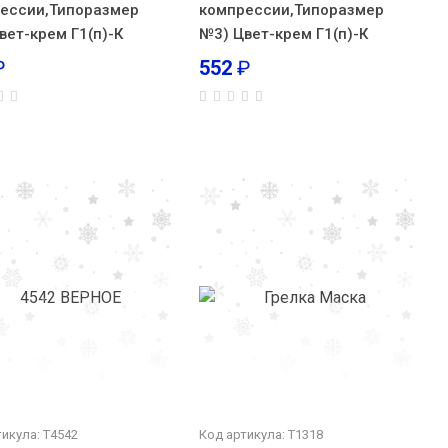
ессии,Типоразмер
компрессии,Типоразмер
вет-крем Г1(п)-К
№3) Цвет-крем Г1(п)-К
₽
552
₽
икула: T4542
Код артикула: Т1318