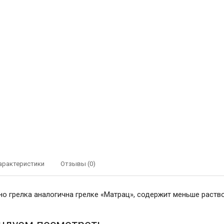
арактеристики
Отзывы (0)
о грелка аналогична грелке «Матрац», содержит меньше раство