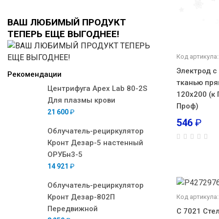
ВАШ ЛЮБИМЫЙ ПРОДУКТ
ТЕПЕРЬ ЕЩЕ ВЫГОДНЕЕ!
Код артикула:
Электрод с
Рекомендации
тканью пря
Центрифуга Apex Lab 80-2S
120х200 (к 
Для плазмы крови
Проф)
21 600
₽
546
₽
Облучатель-рециркулятор
Кронт Дезар-5 настенный
ОРУБн3-5
14 921
₽
Облучатель-рециркулятор
Кронт Дезар-802П
Код артикула:
Передвижной
С 7021 Сте