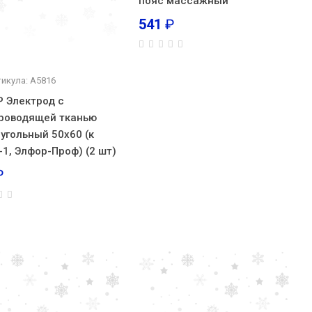
пояс массажный
541
₽
тикула: А5816
 Электрод с
роводящей тканью
угольный 50х60 (к
-1, Элфор-Проф) (2 шт)
₽