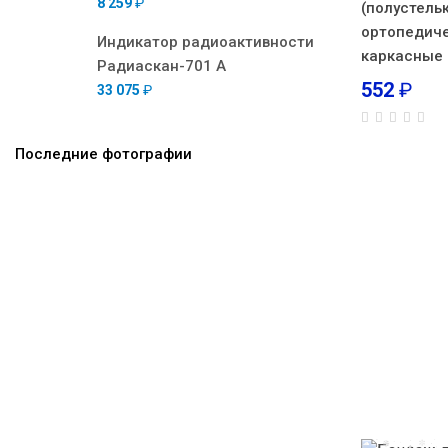
8 259
₽
(полустель
ортопедич
Индикатор радиоактивности
каркасные 
Радиаскан-701 А
552
₽
33 075
₽
Последние фотографии