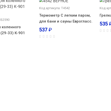
Код артикула: T4542
Код арт
Термометр С легким паром,
Грелк
 Б2590
для бани и сауны Еврогласс.
535
 коленного
537
₽
 (29-33) К-901