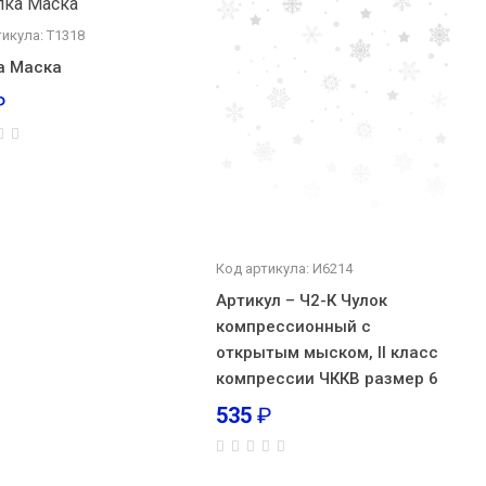
икула: Т1318
а Маска
₽
Код артикула: И6214
Артикул – Ч2-К Чулок
компрессионный с
открытым мыском, II класс
компрессии ЧККВ размер 6
535
₽