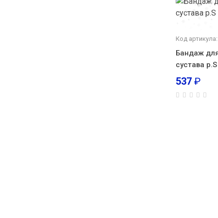
Код артикула:
Бандаж для
сустава р.S
537
₽