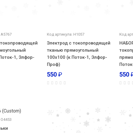
 А5767
Код артикула: Н1057
Код ар
 токопроводящей
Электрод с токопроводящей
НАБОР
моугольный
тканью прямоугольный
токоп
Поток-1, Элфор-
100х100 (к Поток-1, Элфор-
прямо
Проф)
Поток
550
₽
550
 О4453
льки