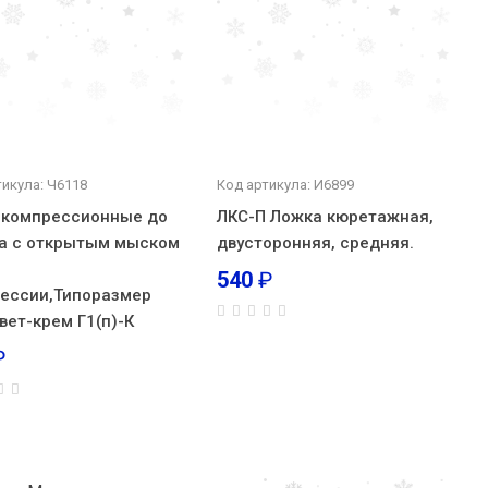
тикула: Ч6118
Код артикула: И6899
 компрессионные до
ЛКС-П Ложка кюретажная,
а с открытым мыском
двусторонняя, средняя.
540
₽
ессии,Типоразмер
вет-крем Г1(п)-К
₽