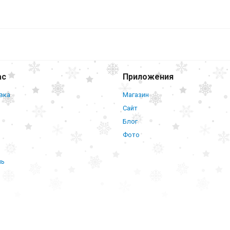
Полка
дополнительная для стерилизатора ГП
ас
Приложения
вка
Магазин
Сайт
Блог
Фото
нь