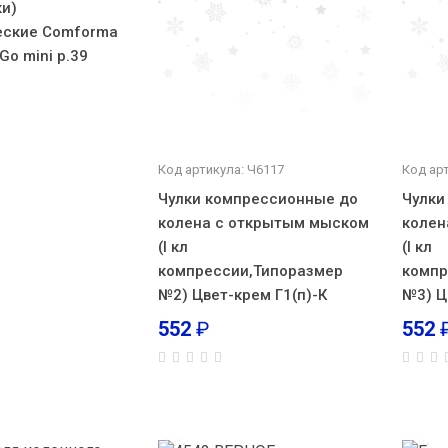
ки)
еские Comforma
Go mini р.39
Код артикула: Ч6117
Код ар
Чулки компрессионные до
Чулки
колена с открытым мыском
колен
(I кл
(I кл
компрессии,Типоразмер
компр
№2) Цвет-крем Г1(п)-К
№3) Ц
552
₽
552