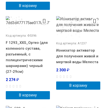
В корзину
Код артикула: Ф5396
F 1293_XXS_Ортез (для
Код артикула: А1237
коленного сустава,
Ионизатор активатор
разъемный, с
для получения живой и
полицентрическими
мертвой воды Мелеста
шарнирами) черный
2 300
₽
(27-29см)
2 274
₽
В корзину
В корзину