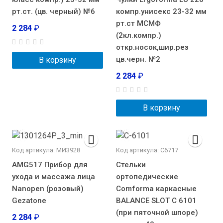
рт.ст. (цв. черный) №6
компр.унисекс 23-32 мм
рт.ст МСМФ
2 284
₽
(2кл.компр.)
откр.носок,шир.рез
цв.черн. №2
В корзину
2 284
₽
В корзину
Код артикула: МИ3928
Код артикула: С6717
AMG517 Прибор для
Стельки
ухода и массажа лица
ортопедические
Nanopen (розовый)
Comforma каркасные
Gezatone
BALANCE SLOT С 6101
(при пяточной шпоре)
2 284
₽