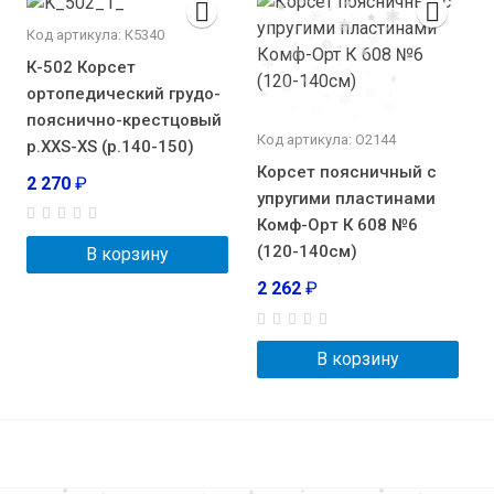
Код артикула: К5340
К-502 Корсет
ортопедический грудо-
пояснично-крестцовый
Код артикула: О2144
р.XXS-XS (р.140-150)
Корсет поясничный с
2 270
₽
упругими пластинами
Комф-Орт К 608 №6
(120-140см)
В корзину
2 262
₽
В корзину