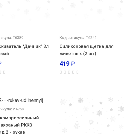
икула: Т6389
Код артикула: Т6241
киватель "Дачник" 3л
Силиконовая щетка для
овый
животных (2 шт)
₽
419
₽
тикула: И4769
 компрессионный
овязаный РККВ
ид 2 - рукав