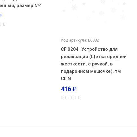
енный, размер №4
₽
Код артикула: E6082
CF 0204_Устройство для
релаксации (Щетка средней
жесткости, с ручкой, в
подарочном мешочке), тм
CLIN
416
₽
овые
423
₽
В корзину