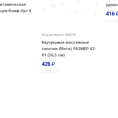
натомическая
удлин
цев Комф-Орт К
416
Код артикула: М6018
Каучуковые массажные
тапочки (Мята) РАЗМЕР 42-
43 (26,5 см)
428
₽
Каучук