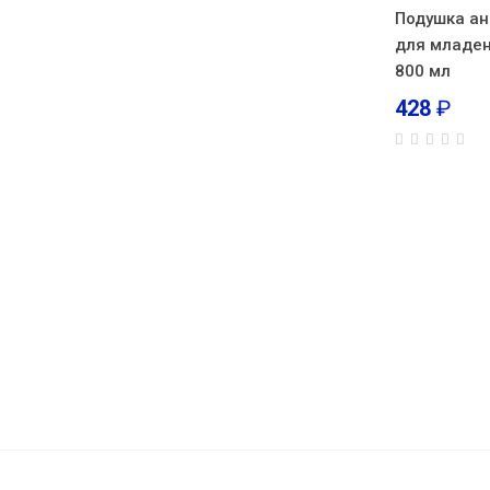
Подушка а
для младен
800 мл
428
₽