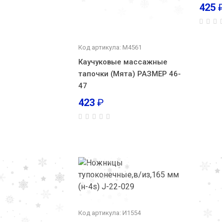
425
Код артикула: М4561
Каучуковые массажные
тапочки (Мята) РАЗМЕР 46-
47
423
₽
Код артикула: И1554