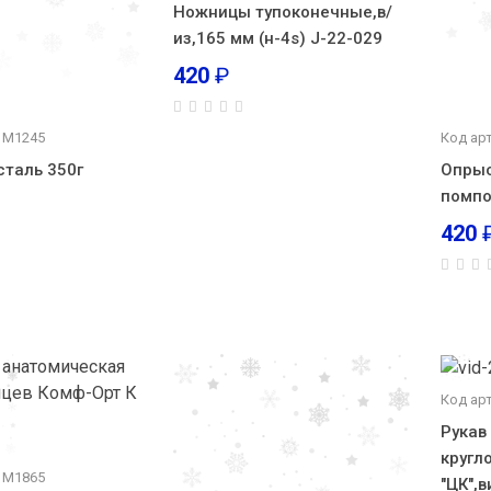
Ножницы тупоконечные,в/
из,165 мм (н-4s) J-22-029
420
₽
: М1245
Код арт
сталь 350г
Опрыс
помп
420
Код ар
Рукав
кругл
: М1865
"ЦК",в