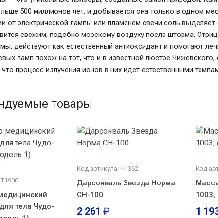
ольше 500 миллионов лет, и добывается она только в одном мес
ии от электрической лампы или пламенем свечи соль выделяет
вится свежим, подобно морскому воздуху после шторма. Отри
мы, действуют как естественный антиоксидант и помогают леч
евых ламп похож на тот, что и в известной люстре Чижевского
 что процесс излучения ионов в них идет естественными темпам
ндуемые товары
Код артикула: Ч1362
Код арт
 Т1900
Дарсонваль Звезда Норма
Масса
медицинский
СН-100
1003,
 для тела Чудо-
2 261
₽
1 19