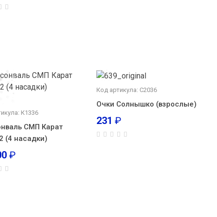
Код артикула: С2036
Очки Солнышко (взрослые)
тикула: К1336
231
₽
нваль СМП Карат
2 (4 насадки)
00
₽