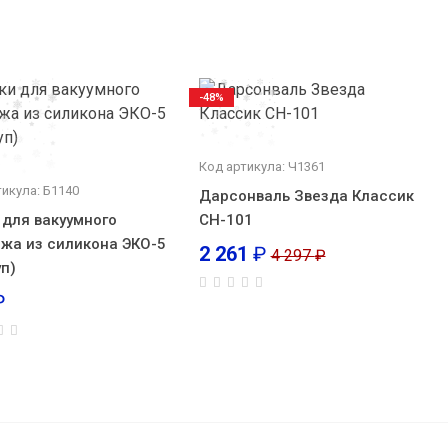
-48%
Код артикула: Ч1361
тикула: Б1140
Дарсонваль Звезда Классик
 для вакуумного
CH-101
жа из силикона ЭКО-5
2 261
₽
4 297
₽
уп)
₽