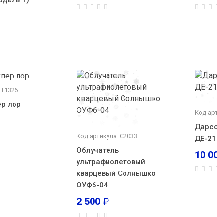
одель 1)
 Т1326
ер лор
Код ар
Дарсо
Код артикула: С2033
ДЕ-21
Облучатель
10 0
ультрафиолетовый
кварцевый Солнышко
ОУФб-04
2 500
₽