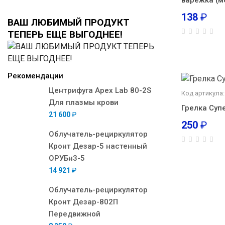
варежка (м
138
₽
ВАШ ЛЮБИМЫЙ ПРОДУКТ
ТЕПЕРЬ ЕЩЕ ВЫГОДНЕЕ!
Рекомендации
Центрифуга Apex Lab 80-2S
Код артикула:
Для плазмы крови
Грелка Суп
21 600
₽
250
₽
Облучатель-рециркулятор
Кронт Дезар-5 настенный
ОРУБн3-5
14 921
₽
Облучатель-рециркулятор
Кронт Дезар-802П
Передвижной