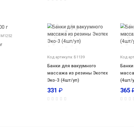
: М1252
г
Код артикула: Б1139
Код ар
Банки для вакуумного
Банки
массажа из резины Экотех
масса
Эко-3 (4шт/уп)
(4шт/
331
₽
365