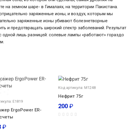
те на земном шаре- в Гималаях, на территории Пакистана.
 отрицательно заряженные ионы, и воздух, которым мы
цательно заряженные ионы убивают болезнетворные
ить и предотвращать широкий спектр заболеваний. Результат
, с одной лишь разницей: солевые лампы «работают» гораздо
и.
Код артикула: М1248
Нефрит 75г
икула: E1819
200
₽
жер ErgoPower ER-
 счеты
3
₽