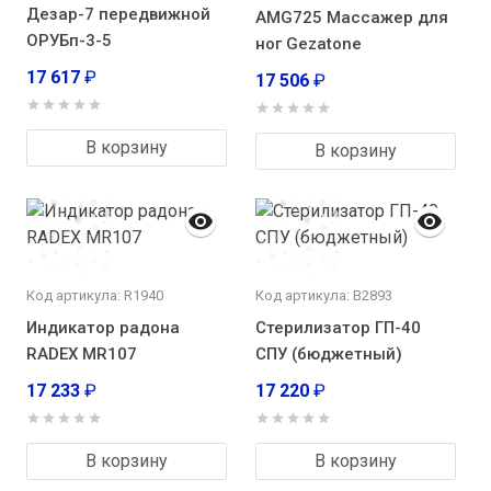
Дезар-7 передвижной
AMG725 Массажер для
ОРУБп-3-5
ног Gezatone
17 617
₽
17 506
₽
В корзину
В корзину
Код артикула: R1940
Код артикула: В2893
Индикатор радона
Стерилизатор ГП-40
RADEX MR107
СПУ (бюджетный)
17 233
₽
17 220
₽
В корзину
В корзину