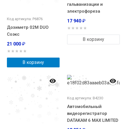
гальванизации и
электрофореза
Код артикула: Р6876
17 940
₽
Дозиметр 02M DUO
Соэкс
В корзину
21 000
₽
В корзину
Код артикула: В4230
Автомобильный
видеорегистратор
DATAKAM 6 MAX LIMITED