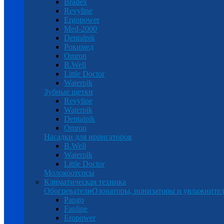
Bradex
Revyline
Ergopower
Med-2000
Dentalpik
Рокимед
Omron
B.Well
Little Doctor
Waterpik
Зубные щетки
Revyline
Waterpik
Dentalpik
Omron
Насадки для ирригаторов
B.Well
Waterpik
Little Doctor
Молокоотсосы
Климатическая техника
Обогреватели
Озонаторы, ионизаторы и увлажнител
Pango
Fanline
Eropower