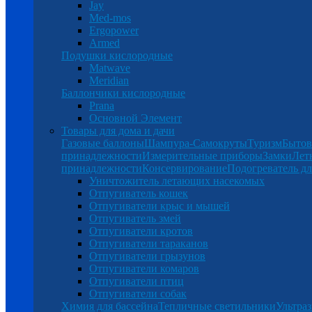
Jay
Med-mos
Ergopower
Armed
Подушки кислородные
Matwave
Meridian
Баллончики кислородные
Prana
Основной Элемент
Товары для дома и дачи
Газовые баллоны
Шампура-Самокруты
Туризм
Бытов
принадлежности
Измерительные приборы
Замки
Лет
принадлежности
Консервирование
Подогреватель дл
Уничтожитель летающих насекомых
Отпугиватель кошек
Отпугиватели крыс и мышей
Отпугиватель змей
Отпугиватели кротов
Отпугиватели тараканов
Отпугиватели грызунов
Отпугиватели комаров
Отпугиватели птиц
Отпугиватели собак
Химия для бассейна
Тепличные светильники
Ультраз