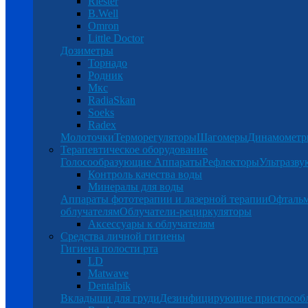
Riester
B.Well
Omron
Little Doctor
Дозиметры
Торнадо
Родник
Мкс
RadiaSkan
Soeks
Radex
Молоточки
Терморегуляторы
Шагомеры
Динамомет
Терапевтическое оборудование
Голосообразующие Аппараты
Рефлекторы
Ультразву
Контроль качества воды
Минералы для воды
Аппараты фототерапии и лазерной терапии
Офталь
облучателям
Облучатели-рециркуляторы
Аксессуары к облучателям
Средства личной гигиены
Гигиена полости рта
LD
Matwave
Dentalpik
Вкладыши для груди
Дезинфицирующие приспособ