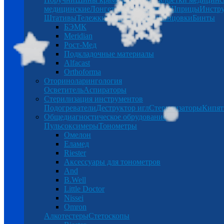
медицинские
Лонгеты
Халаты
Бинты
Шприцы
Инстр
Штативы
Тележки
Таблетницы
Спринцовки
Бинты
БЭМК
Meridian
Рост-Мед
Подкладочные материалы
Alfacast
Orthoforma
Оториноларингология
Осветитель
Аспираторы
Стерилизация инструментов
Подогреватели
Деструктор игл
Стерилизаторы
Кипят
Общедиагностическое обрудование
Пульсоксимеры
Тонометры
Омелон
Еламед
Riester
Аксессуары для тонометров
And
B.Well
Little Doctor
Nissei
Omron
Алкотестеры
Стетоскопы