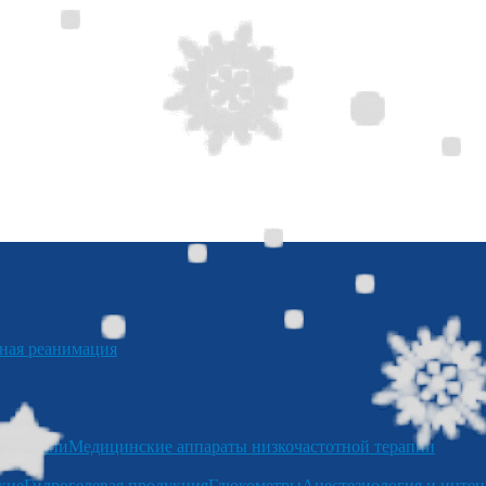
я реанимация
отерапии
Медицинские аппараты низкочастотной терапии
кие
Гидрогелевая продукция
Глюкометры
Анестезиология и интен