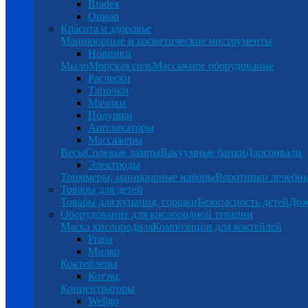
Bradex
Omron
Красота и здоровье
Маникюрные и косметические инструменты
Новинки
Мыло
Морская соль
Массажное оборудование
Расчески
Тапочки
Мячики
Подушки
Аппликаторы
Массажеры
Весы
Солевые лампы
Вакуумные банки
Дарсонвали
Электроды
Триммеры, маникюрные наборы
Воротники лечебн
Товары для детей
Товары для купания, горшки
Безопасность детей
Дож
Оборудование для кислородной терапии
Маска кислородная
Композиции для коктейлей
Prana
Милко
Коктейлеры
Котэкс
Концентраторы
Wellgo