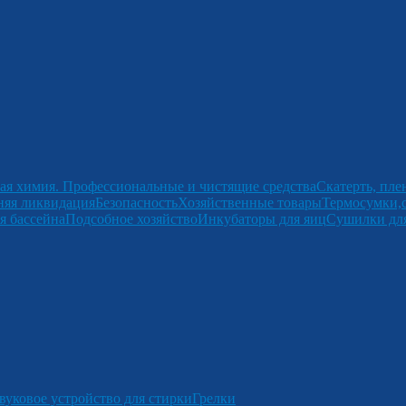
ая химия. Профессиональные и чистящие средства
Скатерть, пле
няя ликвидация
Безопасность
Хозяйственные товары
Термосумки,
я бассейна
Подсобное хозяйство
Инкубаторы для яиц
Сушилки для
вуковое устройство для стирки
Грелки