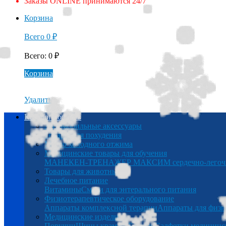
Заказы ONLINE принимаются 24/7
Корзина
Всего
0
₽
Всего
:
0
₽
Корзина
Удалить
Каталог товаров
Автомобильные аксессуары
Товары для похудения
Масло холодного отжима
Медицинские товары для обучения
МАНЕКЕН-ТРЕНАЖЕР МАКСИМ сердечно-легочна
Товары для животных
Лечебное питание
Витамины
Смеси для энтерального питания
Физиотерапевтическое оборудование
Аппараты комплексной терапии
Аппараты для физи
Медицинские изделия
Поручни
Шины крамера
Беруши
Салфетки медицинс