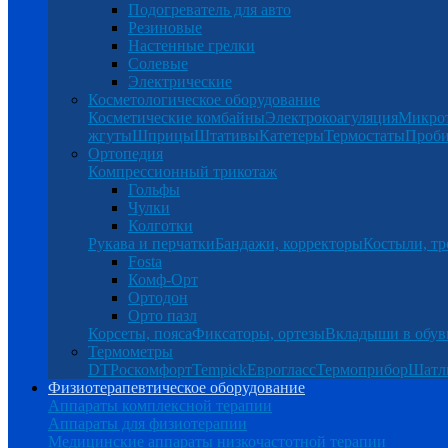
Подогреватель для авто
Резиновые
Настенные грелки
Солевые
Электрические
Косметологическое оборудование
Косметические комбайны
Электрокоагуляция
Микро
жгуты
Шприцы
Штативы
Катетеры
Термостаты
Проб
Ортопедия
Компрессионный трикотаж
Гольфы
Чулки
Колготки
Рукава и перчатки
Бандажи, корректоры
Костыли, тр
Fosta
Комф-Орт
Ортодон
Орто пазл
Корсеты, пояса
Фиксаторы, ортезы
Вкладыши в обув
Термометры
DT
Роскомфорт
Tempick
Еврогласс
Термоприбор
Шатл
Физиотерапевтическое оборудование
Аппараты комплексной терапии
Аппараты для физиотерапии
Медицинские аппараты низкочастотной терапии