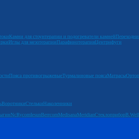
токи
Камни для стоунтерапии и подогреватели камней
Переходни
ирки
Иглы для мезотерапии
Парафинотерапия
Центрифуги
ости
Пояса противогрыжевые
Турмалиновые пояса
Матрасы
Ортоп
ь
Воротники
Стельки
Наколенники
ыгин
Nc
Rycom
Iesun
Berrcom
Medisana
Meridian
Стеклоприбор
B.Well