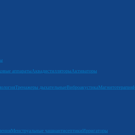
ры
ковые аппараты
Аквадистилляторы
Активаторы
мология
Тренажеры дыхательные
Виброакустика
Магнитотерапия
ления
Менструальные чаши
антисептики
Ирригаторы