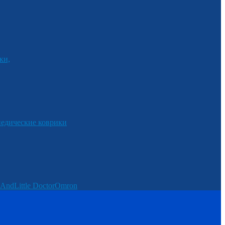
ки,
едические коврики
And
Little Doctor
Omron