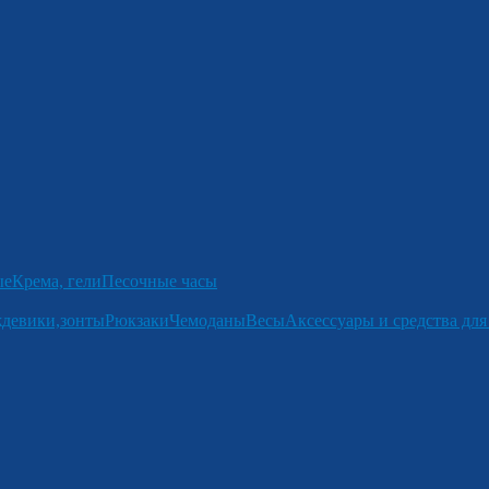
ые
Крема, гели
Песочные часы
девики,зонты
Рюкзаки
Чемоданы
Весы
Аксессуары и средства для