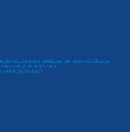
нка
Видеорегистраторы
Мебель для дома и дачи
Ванные
сумки-холодильники
Кухонные
 обуви
Отпугиватели