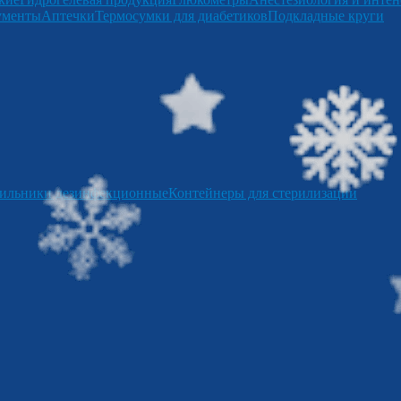
ументы
Аптечки
Термосумки для диабетиков
Подкладные круги
ильники дезинфекционные
Контейнеры для стерилизации