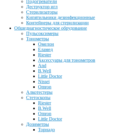
Подогреватели
Деструктор игл
Стерилизаторы
Кипятильники дезинфекционные
Контейнеры для стерилизации
Общедиагностическое обрудование
Пульсоксимеры
Тонометры
Омелон
Еламед
Riester
Аксессуары для тонометров
And
B.Well
Little Doctor
Nissei
Omron
Алкотестеры
Стетоскопы
Riester
B.Well
Omron
Little Doctor
Дозиметры
Торнадо