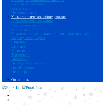
Воротники лечебные
Крема, гели
Песочные часы
Косметологическое оборудование
Косметические комбайны
Электрокоагуляция
Микротоки
Камни для стоунтерапии и подогреватели камней
Переходники, жгуты
Шприцы
Штативы
Катетеры
Термостаты
Пробирки
Иглы для мезотерапии
Парафинотерапия
Центрифуги
Оптовикам