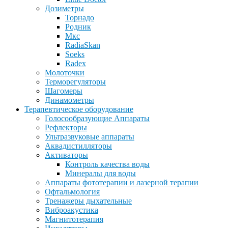
Дозиметры
Торнадо
Родник
Мкс
RadiaSkan
Soeks
Radex
Молоточки
Терморегуляторы
Шагомеры
Динамометры
Терапевтическое оборудование
Голосообразующие Аппараты
Рефлекторы
Ультразвуковые аппараты
Аквадистилляторы
Активаторы
Контроль качества воды
Минералы для воды
Аппараты фототерапии и лазерной терапии
Офтальмология
Тренажеры дыхательные
Виброакустика
Магнитотерапия