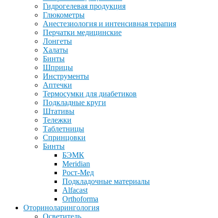
Гидрогелевая продукция
Глюкометры
Анестезиология и интенсивная терапия
Перчатки медицинские
Лонгеты
Халаты
Бинты
Шприцы
Инструменты
Аптечки
Термосумки для диабетиков
Подкладные круги
Штативы
Тележки
Таблетницы
Спринцовки
Бинты
БЭМК
Meridian
Рост-Мед
Подкладочные материалы
Alfacast
Orthoforma
Оториноларингология
Осветитель