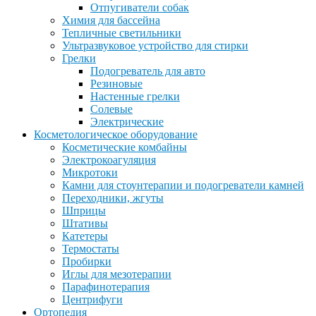
Отпугиватели собак
Химия для бассейна
Тепличные светильники
Ультразвуковое устройство для стирки
Грелки
Подогреватель для авто
Резиновые
Настенные грелки
Солевые
Электрические
Косметологическое оборудование
Косметические комбайны
Электрокоагуляция
Микротоки
Камни для стоунтерапии и подогреватели камней
Переходники, жгуты
Шприцы
Штативы
Катетеры
Термостаты
Пробирки
Иглы для мезотерапии
Парафинотерапия
Центрифуги
Ортопедия