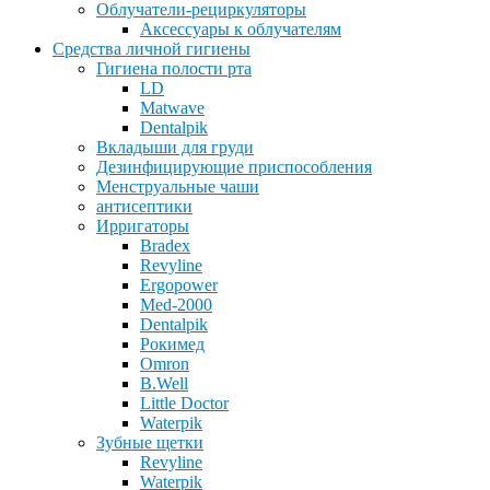
Облучатели-рециркуляторы
Аксессуары к облучателям
Средства личной гигиены
Гигиена полости рта
LD
Matwave
Dentalpik
Вкладыши для груди
Дезинфицирующие приспособления
Менструальные чаши
антисептики
Ирригаторы
Bradex
Revyline
Ergopower
Med-2000
Dentalpik
Рокимед
Omron
B.Well
Little Doctor
Waterpik
Зубные щетки
Revyline
Waterpik