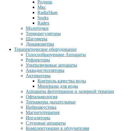
Родник
Мкс
RadiaSkan
Soeks
Radex
Молоточки
Терморегуляторы
Шагомеры
Динамометры
Терапевтическое оборудование
Голосообразующие Аппараты
Рефлекторы
Ультразвуковые аппараты
Аквадистилляторы
Активаторы
Контроль качества воды
Минералы для воды
Аппараты фототерапии и лазерной терапии
Офтальмология
Тренажеры дыхательные
Виброакустика
Магнитотерапия
Ингаляторы
Слуховые аппараты
Комплектующие к облучателям