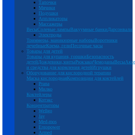
Тапочки
Мячики
Подушки
Аппликаторы
Массажеры
Весы
Солевые лампы
Вакуумные банки
Дарсонвали
Электроды
Триммеры, маникюрные наборы
Воротники
лечебные
Крема, гели
Песочные часы
Товары для детей
Товары для купания, горшки
Безопасность
детей
Дождевики,зонты
Рюкзаки
Чемоданы
Весы
Аксе
и средства для кормления детей
Игрушки
Оборудование для кислородной терапии
Маска кислородная
Композиции для коктейлей
Prana
Милко
Коктейлеры
Котэкс
Концентраторы
Wellgo
Jay
Med-mos
Ergopower
Armed