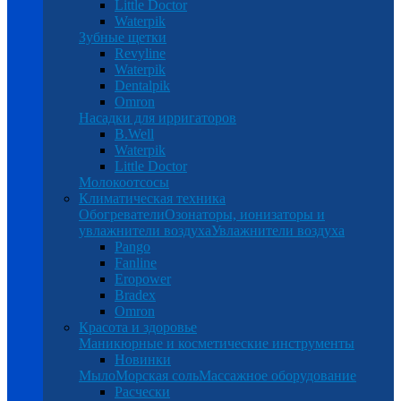
Little Doctor
Waterpik
Зубные щетки
Revyline
Waterpik
Dentalpik
Omron
Насадки для ирригаторов
B.Well
Waterpik
Little Doctor
Молокоотсосы
Климатическая техника
Обогреватели
Озонаторы, ионизаторы и
увлажнители воздуха
Увлажнители воздуха
Pango
Fanline
Eropower
Bradex
Omron
Красота и здоровье
Маникюрные и косметические инструменты
Новинки
Мыло
Морская соль
Массажное оборудование
Расчески