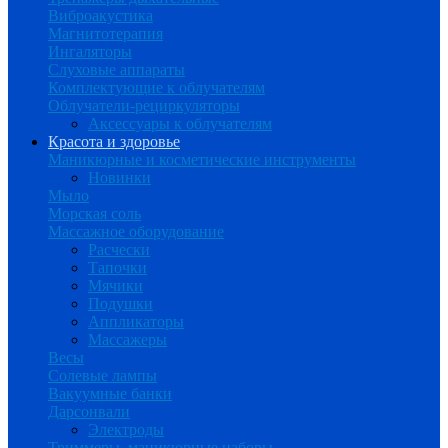
Виброакустика
Магнитотерапия
Ингаляторы
Слуховые аппараты
Комплектующие к облучателям
Облучатели-рециркуляторы
Аксессуары к облучателям
Красота и здоровье
Маникюрные и косметические инструменты
Новинки
Мыло
Морская соль
Массажное оборудование
Расчески
Тапочки
Мячики
Подушки
Аппликаторы
Массажеры
Весы
Солевые лампы
Вакуумные банки
Дарсонвали
Электроды
Триммеры, маникюрные наборы