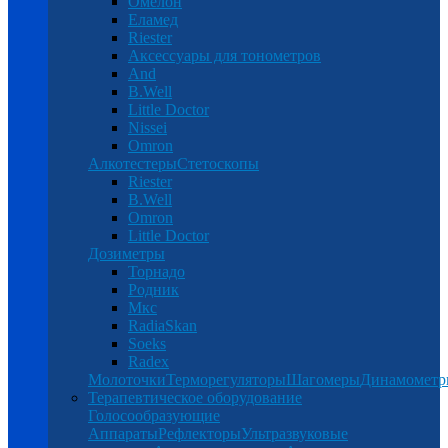
Омелон
Еламед
Riester
Аксессуары для тонометров
And
B.Well
Little Doctor
Nissei
Omron
Алкотестеры
Стетоскопы
Riester
B.Well
Omron
Little Doctor
Дозиметры
Торнадо
Родник
Мкс
RadiaSkan
Soeks
Radex
Молоточки
Терморегуляторы
Шагомеры
Динамомет
Терапевтическое оборудование
Голосообразующие
Аппараты
Рефлекторы
Ультразвуковые