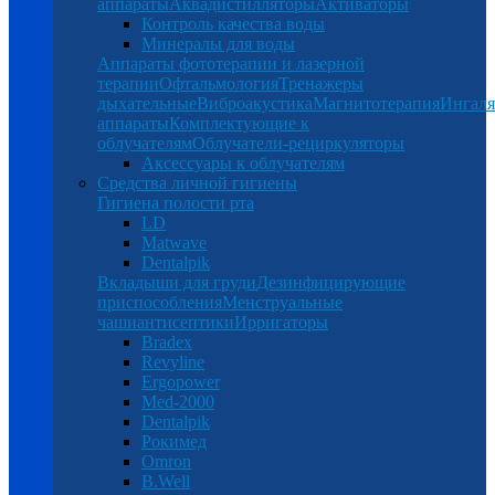
аппараты
Аквадистилляторы
Активаторы
Контроль качества воды
Минералы для воды
Аппараты фототерапии и лазерной
терапии
Офтальмология
Тренажеры
дыхательные
Виброакустика
Магнитотерапия
Ингал
аппараты
Комплектующие к
облучателям
Облучатели-рециркуляторы
Аксессуары к облучателям
Средства личной гигиены
Гигиена полости рта
LD
Matwave
Dentalpik
Вкладыши для груди
Дезинфицирующие
приспособления
Менструальные
чаши
антисептики
Ирригаторы
Bradex
Revyline
Ergopower
Med-2000
Dentalpik
Рокимед
Omron
B.Well