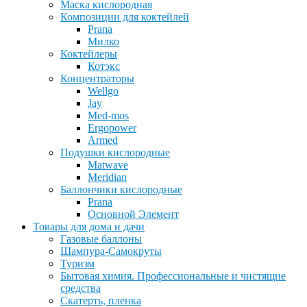
Маска кислородная
Композиции для коктейлей
Prana
Милко
Коктейлеры
Котэкс
Концентраторы
Wellgo
Jay
Med-mos
Ergopower
Armed
Подушки кислородные
Matwave
Meridian
Баллончики кислородные
Prana
Основной Элемент
Товары для дома и дачи
Газовые баллоны
Шампура-Самокруты
Туризм
Бытовая химия. Профессиональные и чистящие
средства
Скатерть, пленка