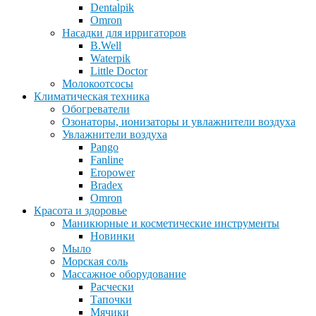
Dentalpik
Omron
Насадки для ирригаторов
B.Well
Waterpik
Little Doctor
Молокоотсосы
Климатическая техника
Обогреватели
Озонаторы, ионизаторы и увлажнители воздуха
Увлажнители воздуха
Pango
Fanline
Eropower
Bradex
Omron
Красота и здоровье
Маникюрные и косметические инструменты
Новинки
Мыло
Морская соль
Массажное оборудование
Расчески
Тапочки
Мячики