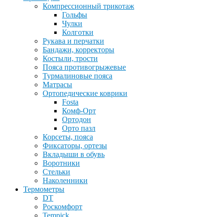
Компрессионный трикотаж
Гольфы
Чулки
Колготки
Рукава и перчатки
Бандажи, корректоры
Костыли, трости
Пояса противогрыжевые
Турмалиновые пояса
Матрасы
Ортопедические коврики
Fosta
Комф-Орт
Ортодон
Орто пазл
Корсеты, пояса
Фиксаторы, ортезы
Вкладыши в обувь
Воротники
Стельки
Наколенники
Термометры
DT
Роскомфорт
Tempick