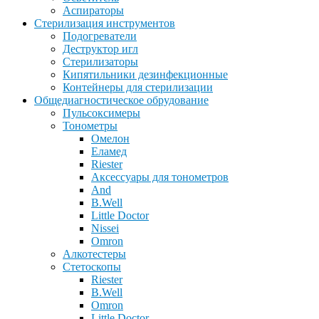
Аспираторы
Стерилизация инструментов
Подогреватели
Деструктор игл
Стерилизаторы
Кипятильники дезинфекционные
Контейнеры для стерилизации
Общедиагностическое обрудование
Пульсоксимеры
Тонометры
Омелон
Еламед
Riester
Аксессуары для тонометров
And
B.Well
Little Doctor
Nissei
Omron
Алкотестеры
Стетоскопы
Riester
B.Well
Omron
Little Doctor