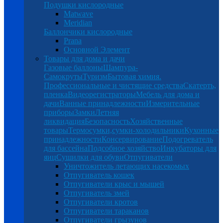
Подушки кислородные
Matwave
Meridian
Баллончики кислородные
Prana
Основной Элемент
Товары для дома и дачи
Газовые баллоны
Шампура-
Самокруты
Туризм
Бытовая химия.
Профессиональные и чистящие средства
Скатерть,
пленка
Видеорегистраторы
Мебель для дома и
дачи
Ванные принадлежности
Измерительные
приборы
Замки
Летняя
ликвидация
Безопасность
Хозяйственные
товары
Термосумки,сумки-холодильники
Кухонные
принадлежности
Консервирование
Подогреватель
для бассейна
Подсобное хозяйство
Инкубаторы для
яиц
Сушилки для обуви
Отпугиватели
Уничтожитель летающих насекомых
Отпугиватель кошек
Отпугиватели крыс и мышей
Отпугиватель змей
Отпугиватели кротов
Отпугиватели тараканов
Отпугиватели грызунов