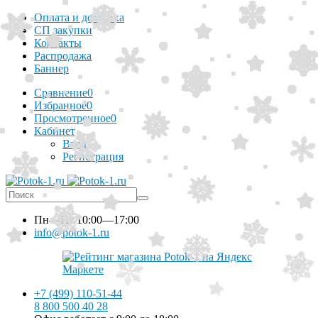
Оплата и доставка
СП закупки
Контакты
Распродажа
Баннер
Сравнение
0
Избранное
0
Просмотренное
0
Кабинет
Вход
Регистрация
Пн—Пт
10:00—17:00
info@potok-1.ru
+7 (499) 110-51-44
8 800 500 40 28