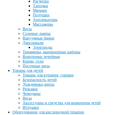
Расчески
Тапочки
Мячики
Подушки
Аппликаторы
Массажеры
Весы
Солевые лампы
Вакуумные банки
Дарсонвали
Электроды
Триммеры, маникюрные наборы
Воротники лечебные
Крема, гели
Песочные часы
Товары для детей
Товары для купания, горшки
Безопасность детей
Дождевики,зонты
Рюкзаки
Чемоданы
Весы
Аксессуары и средства для кормления детей
Игрушки
Оборудование для кислородной терапии