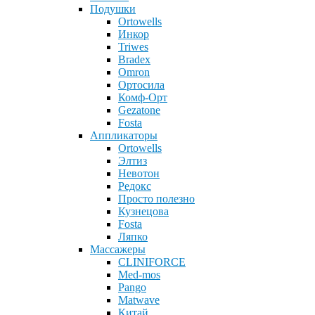
Подушки
Ortowells
Инкор
Triwes
Bradex
Omron
Ортосила
Комф-Орт
Gezatone
Fosta
Аппликаторы
Ortowells
Элтиз
Невотон
Редокс
Просто полезно
Кузнецова
Fosta
Ляпко
Массажеры
CLINIFORCE
Med-mos
Pango
Matwave
Китай