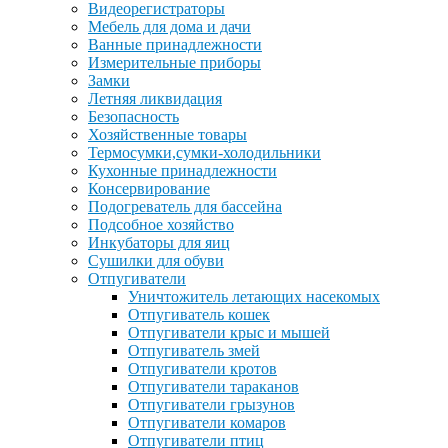
Видеорегистраторы
Мебель для дома и дачи
Ванные принадлежности
Измерительные приборы
Замки
Летняя ликвидация
Безопасность
Хозяйственные товары
Термосумки,сумки-холодильники
Кухонные принадлежности
Консервирование
Подогреватель для бассейна
Подсобное хозяйство
Инкубаторы для яиц
Сушилки для обуви
Отпугиватели
Уничтожитель летающих насекомых
Отпугиватель кошек
Отпугиватели крыс и мышей
Отпугиватель змей
Отпугиватели кротов
Отпугиватели тараканов
Отпугиватели грызунов
Отпугиватели комаров
Отпугиватели птиц