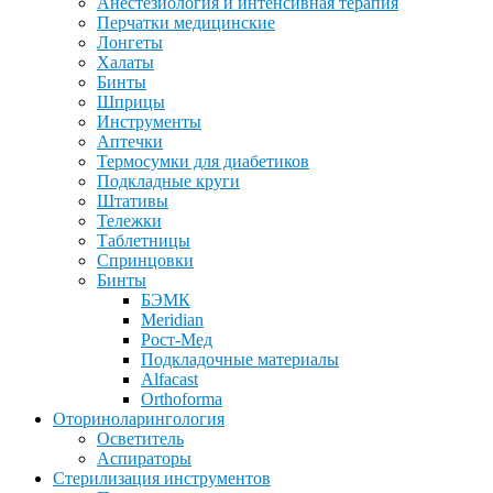
Анестезиология и интенсивная терапия
Перчатки медицинские
Лонгеты
Халаты
Бинты
Шприцы
Инструменты
Аптечки
Термосумки для диабетиков
Подкладные круги
Штативы
Тележки
Таблетницы
Спринцовки
Бинты
БЭМК
Meridian
Рост-Мед
Подкладочные материалы
Alfacast
Orthoforma
Оториноларингология
Осветитель
Аспираторы
Стерилизация инструментов