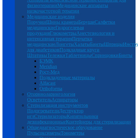
физиотерапии
Медицинские аппараты
низкочастотной терапии
Медицинские изделия
Поручни
Шины крамера
Беруши
Салфетки
медицинские
Гидрогелевая
продукция
Глюкометры
Анестезиология и
интенсивная терапия
Перчатки
медицинские
Лонгеты
Халаты
Бинты
Шприцы
Инстр
для диабетиков
Подкладные круги
Штативы
Тележки
Таблетницы
Спринцовки
Бинты
БЭМК
Meridian
Рост-Мед
Подкладочные материалы
Alfacast
Orthoforma
Оториноларингология
Осветитель
Аспираторы
Стерилизация инструментов
Подогреватели
Деструктор
игл
Стерилизаторы
Кипятильники
дезинфекционные
Контейнеры для стерилизации
Общедиагностическое обрудование
Пульсоксимеры
Тонометры