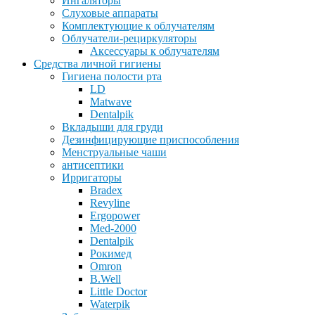
Ингаляторы
Слуховые аппараты
Комплектующие к облучателям
Облучатели-рециркуляторы
Аксессуары к облучателям
Средства личной гигиены
Гигиена полости рта
LD
Matwave
Dentalpik
Вкладыши для груди
Дезинфицирующие приспособления
Менструальные чаши
антисептики
Ирригаторы
Bradex
Revyline
Ergopower
Med-2000
Dentalpik
Рокимед
Omron
B.Well
Little Doctor
Waterpik