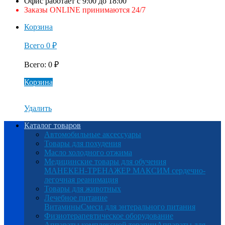
Офис работает с 9:00 до 18:00
Заказы ONLINE принимаются 24/7
Корзина
Всего
0
₽
Всего
:
0
₽
Корзина
Удалить
Каталог товаров
Автомобильные аксессуары
Товары для похудения
Масло холодного отжима
Медицинские товары для обучения
МАНЕКЕН-ТРЕНАЖЕР МАКСИМ сердечно-
легочная реанимация
Товары для животных
Лечебное питание
Витамины
Смеси для энтерального питания
Физиотерапевтическое оборудование
Аппараты комплексной терапии
Аппараты для