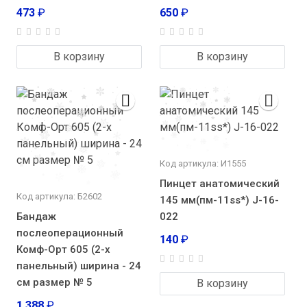
473
₽
650
₽
В корзину
В корзину
Код артикула: И1555
Пинцет анатомический
Код артикула: Б2602
145 мм(пм-11ss*) J-16-
Бандаж
022
послеоперационный
140
₽
Комф-Орт 605 (2-х
панельный) ширина - 24
см размер № 5
В корзину
1 388
₽