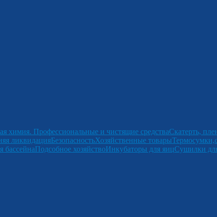
ая химия. Профессиональные и чистящие средства
Скатерть, пле
няя ликвидация
Безопасность
Хозяйственные товары
Термосумки,
я бассейна
Подсобное хозяйство
Инкубаторы для яиц
Сушилки для