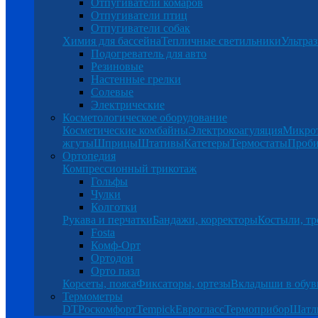
Отпугиватели комаров
Отпугиватели птиц
Отпугиватели собак
Химия для бассейна
Тепличные светильники
Ультраз
Подогреватель для авто
Резиновые
Настенные грелки
Солевые
Электрические
Косметологическое оборудование
Косметические комбайны
Электрокоагуляция
Микро
жгуты
Шприцы
Штативы
Катетеры
Термостаты
Проб
Ортопедия
Компрессионный трикотаж
Гольфы
Чулки
Колготки
Рукава и перчатки
Бандажи, корректоры
Костыли, тр
Fosta
Комф-Орт
Ортодон
Орто пазл
Корсеты, пояса
Фиксаторы, ортезы
Вкладыши в обув
Термометры
DT
Роскомфорт
Tempick
Еврогласс
Термоприбор
Шатл