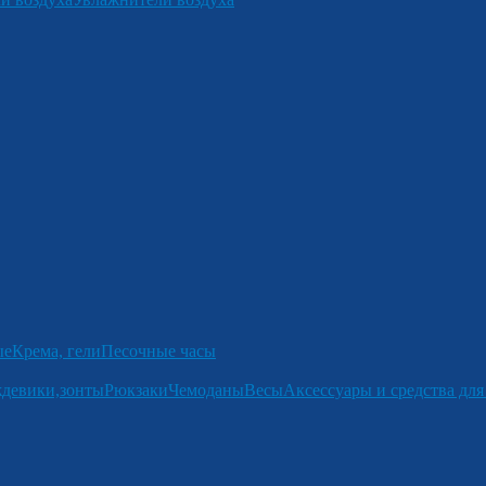
ые
Крема, гели
Песочные часы
девики,зонты
Рюкзаки
Чемоданы
Весы
Аксессуары и средства для