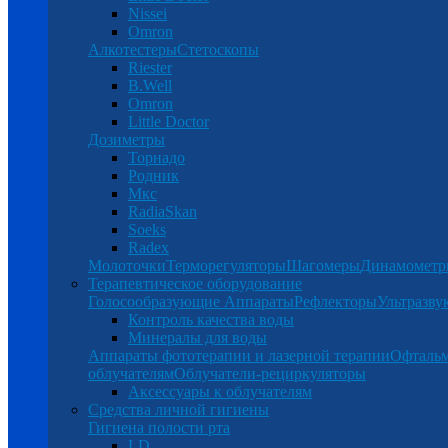
Nissei
Omron
Алкотестеры
Стетоскопы
Riester
B.Well
Omron
Little Doctor
Дозиметры
Торнадо
Родник
Мкс
RadiaSkan
Soeks
Radex
Молоточки
Терморегуляторы
Шагомеры
Динамомет
Терапевтическое оборудование
Голосообразующие Аппараты
Рефлекторы
Ультразву
Контроль качества воды
Минералы для воды
Аппараты фототерапии и лазерной терапии
Офталь
облучателям
Облучатели-рециркуляторы
Аксессуары к облучателям
Средства личной гигиены
Гигиена полости рта
LD