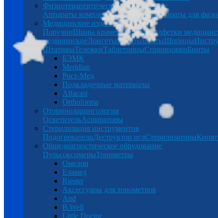
Физиотерапевтическое оборудование
Аппараты комплексной терапии
Аппараты для физи
Медицинские изделия
Поручни
Шины крамера
Беруши
Салфетки медицинс
медицинские
Лонгеты
Халаты
Бинты
Шприцы
Инстр
Штативы
Тележки
Таблетницы
Спринцовки
Бинты
БЭМК
Meridian
Рост-Мед
Подкладочные материалы
Alfacast
Orthoforma
Оториноларингология
Осветитель
Аспираторы
Стерилизация инструментов
Подогреватели
Деструктор игл
Стерилизаторы
Кипят
Общедиагностическое обрудование
Пульсоксимеры
Тонометры
Омелон
Еламед
Riester
Аксессуары для тонометров
And
B.Well
Little Doctor