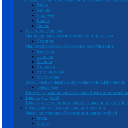
Pango
Fanline
Eropower
Bradex
Omron
Красота и здоровье
Маникюрные и косметические инструменты
Новинки
Мыло
Морская соль
Массажное оборудование
Расчески
Тапочки
Мячики
Подушки
Аппликаторы
Массажеры
Весы
Солевые лампы
Вакуумные банки
Дарсонвали
Электроды
Триммеры, маникюрные наборы
Воротники лечебн
Товары для детей
Товары для купания, горшки
Безопасность детей
Дож
Оборудование для кислородной терапии
Маска кислородная
Композиции для коктейлей
Prana
Милко