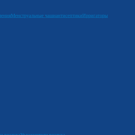
ления
Менструальные чаши
антисептики
Ирригаторы
и воздуха
Увлажнители воздуха