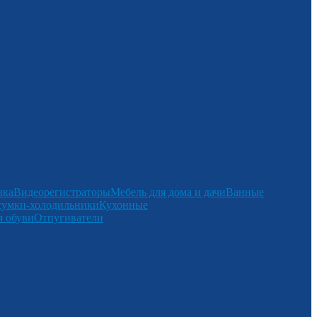
нка
Видеорегистраторы
Мебель для дома и дачи
Ванные
сумки-холодильники
Кухонные
 обуви
Отпугиватели