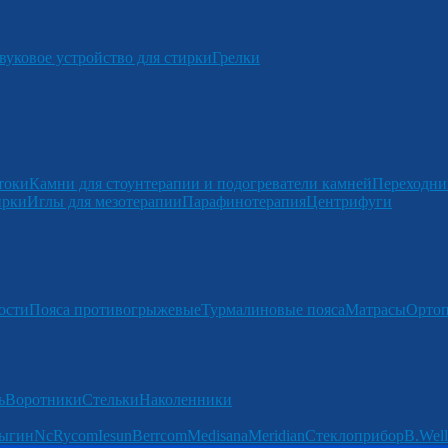
вуковое устройство для стирки
Грелки
токи
Камни для стоунтерапии и подогреватели камней
Переходни
ирки
Иглы для мезотерапии
Парафинотерапия
Центрифуги
ости
Пояса противогрыжевые
Турмалиновые пояса
Матрасы
Ортоп
ь
Воротники
Стельки
Наколенники
ыгин
Nc
Rycom
Iesun
Berrcom
Medisana
Meridian
Стеклоприбор
B.Well