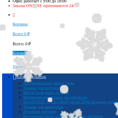
Офис работает с 9:00 до 18:00
Заказы ONLINE принимаются 24/7
Корзина
Всего
0
₽
Всего
:
0
₽
Корзина
Удалить
Каталог товаров
Автомобильные аксессуары
Товары для похудения
Масло холодного отжима
Медицинские товары для обучения
МАНЕКЕН-ТРЕНАЖЕР МАКСИМ сердечно-легочна
Товары для животных
Лечебное питание
Витамины
Смеси для энтерального питания