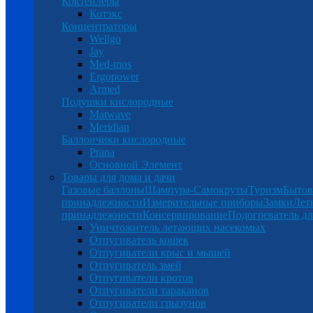
Коктейлеры
Котэкс
Концентраторы
Wellgo
Jay
Med-mos
Ergopower
Armed
Подушки кислородные
Matwave
Meridian
Баллончики кислородные
Prana
Основной Элемент
Товары для дома и дачи
Газовые баллоны
Шампура-Самокруты
Туризм
Бытов
принадлежности
Измерительные приборы
Замки
Лет
принадлежности
Консервирование
Подогреватель дл
Уничтожитель летающих насекомых
Отпугиватель кошек
Отпугиватели крыс и мышей
Отпугиватель змей
Отпугиватели кротов
Отпугиватели тараканов
Отпугиватели грызунов