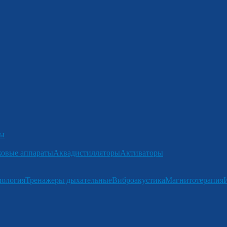
ры
ковые аппараты
Аквадистилляторы
Активаторы
мология
Тренажеры дыхательные
Виброакустика
Магнитотерапия