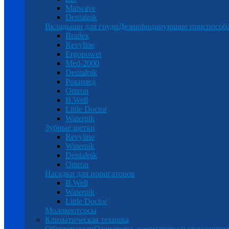
Matwave
Dentalpik
Вкладыши для груди
Дезинфицирующие приспособ
Bradex
Revyline
Ergopower
Med-2000
Dentalpik
Рокимед
Omron
B.Well
Little Doctor
Waterpik
Зубные щетки
Revyline
Waterpik
Dentalpik
Omron
Насадки для ирригаторов
B.Well
Waterpik
Little Doctor
Молокоотсосы
Климатическая техника
Обогреватели
Озонаторы, ионизаторы и увлажнител