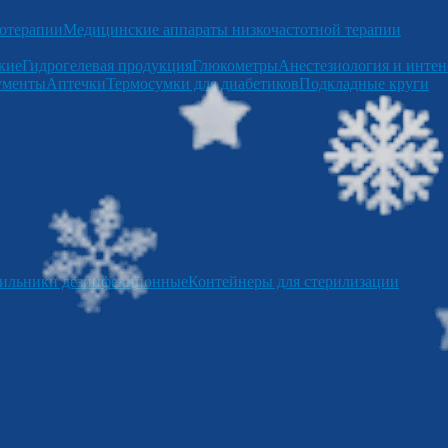
отерапии
Медицинские аппараты низкочастотной терапии
кие
Гидрогелевая продукция
Глюкометры
Анестезиология и интен
ументы
Аптечки
Термосумки для диабетиков
Подкладные круги
ильники дезинфекционные
Контейнеры для стерилизации