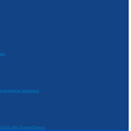
ки,
едические коврики
And
Little Doctor
Omron