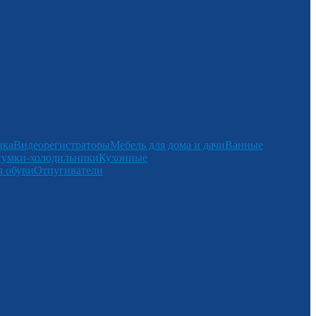
нка
Видеорегистраторы
Мебель для дома и дачи
Ванные
сумки-холодильники
Кухонные
 обуви
Отпугиватели