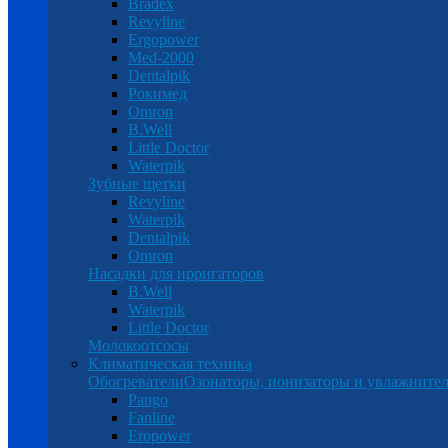
Bradex
Revyline
Ergopower
Med-2000
Dentalpik
Рокимед
Omron
B.Well
Little Doctor
Waterpik
Зубные щетки
Revyline
Waterpik
Dentalpik
Omron
Насадки для ирригаторов
B.Well
Waterpik
Little Doctor
Молокоотсосы
Климатическая техника
Обогреватели
Озонаторы, ионизаторы и увлажнител
Pango
Fanline
Eropower