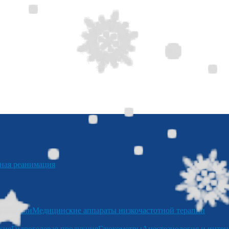
я реанимация
отерапии
Медицинские аппараты низкочастотной терапии
кие
Гидрогелевая продукция
Глюкометры
Анестезиология и интен