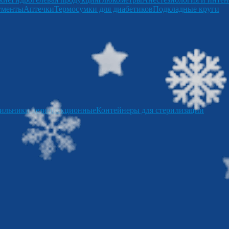
ументы
Аптечки
Термосумки для диабетиков
Подкладные круги
ильники дезинфекционные
Контейнеры для стерилизации