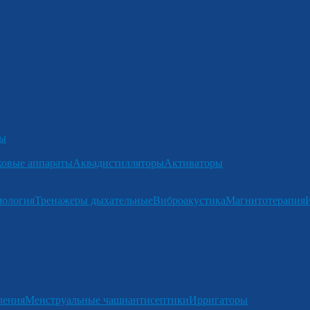
ры
ковые аппараты
Аквадистилляторы
Активаторы
мология
Тренажеры дыхательные
Виброакустика
Магнитотерапия
ления
Менструальные чаши
антисептики
Ирригаторы