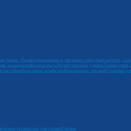
ая химия. Профессиональные и чистящие средства
Скатерть, пле
няя ликвидация
Безопасность
Хозяйственные товары
Термосумки,
я бассейна
Подсобное хозяйство
Инкубаторы для яиц
Сушилки для
вуковое устройство для стирки
Грелки