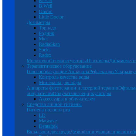
Riester
B.Well
Omron
Little Doctor
Дозиметры
Торнадо
Родник
Мкс
RadiaSkan
Soeks
Radex
Молоточки
Терморегуляторы
Шагомеры
Динамомет
Терапевтическое оборудование
Голосообразующие Аппараты
Рефлекторы
Ультразву
Контроль качества воды
Минералы для воды
Аппараты фототерапии и лазерной терапии
Офталь
облучателям
Облучатели-рециркуляторы
Аксессуары к облучателям
Средства личной гигиены
Гигиена полости рта
LD
Matwave
Dentalpik
Вкладыши для груди
Дезинфицирующие приспособ