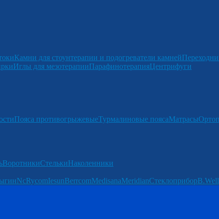
токи
Камни для стоунтерапии и подогреватели камней
Переходни
ирки
Иглы для мезотерапии
Парафинотерапия
Центрифуги
ости
Пояса противогрыжевые
Турмалиновые пояса
Матрасы
Ортоп
ь
Воротники
Стельки
Наколенники
ыгин
Nc
Rycom
Iesun
Berrcom
Medisana
Meridian
Стеклоприбор
B.Well