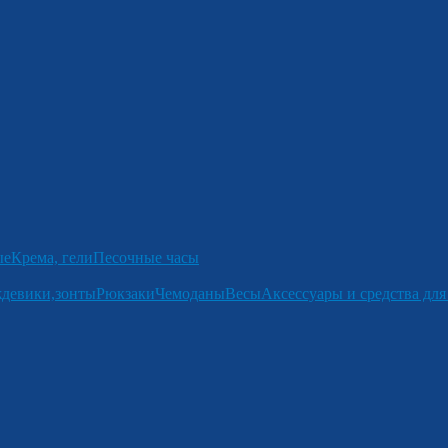
ые
Крема, гели
Песочные часы
девики,зонты
Рюкзаки
Чемоданы
Весы
Аксессуары и средства для