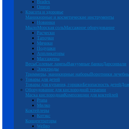
Bradex
Omron
Красота и здоровье
Маникюрные и косметические инструменты
Новинки
Мыло
Морская соль
Массажное оборудование
Расчески
Тапочки
Мячики
Подушки
Аппликаторы
Массажеры
Весы
Солевые лампы
Вакуумные банки
Дарсонвали
Электроды
Триммеры, маникюрные наборы
Воротники лечебн
Товары для детей
Товары для купания, горшки
Безопасность детей
Дож
Оборудование для кислородной терапии
Маска кислородная
Композиции для коктейлей
Prana
Милко
Коктейлеры
Котэкс
Концентраторы
Wellgo