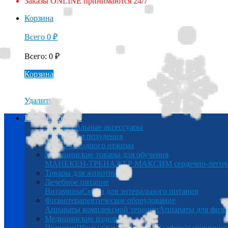
Заказы ONLINE принимаются 24/7
Корзина
Всего
0
₽
Всего
:
0
₽
Корзина
Удалить
Каталог товаров
Автомобильные аксессуары
Товары для похудения
Масло холодного отжима
Медицинские товары для обучения
МАНЕКЕН-ТРЕНАЖЕР МАКСИМ сердечно-легочна
Товары для животных
Лечебное питание
Витамины
Смеси для энтерального питания
Физиотерапевтическое оборудование
Аппараты комплексной терапии
Аппараты для физи
Медицинские изделия
Поручни
Шины крамера
Беруши
Салфетки медицинс