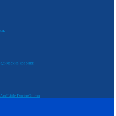
ки,
едические коврики
And
Little Doctor
Omron