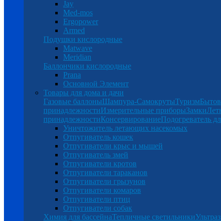
Jay
Med-mos
Ergopower
Armed
Подушки кислородные
Matwave
Meridian
Баллончики кислородные
Prana
Основной Элемент
Товары для дома и дачи
Газовые баллоны
Шампура-Самокруты
Туризм
Бытов
принадлежности
Измерительные приборы
Замки
Лет
принадлежности
Консервирование
Подогреватель дл
Уничтожитель летающих насекомых
Отпугиватель кошек
Отпугиватели крыс и мышей
Отпугиватель змей
Отпугиватели кротов
Отпугиватели тараканов
Отпугиватели грызунов
Отпугиватели комаров
Отпугиватели птиц
Отпугиватели собак
Химия для бассейна
Тепличные светильники
Ультраз