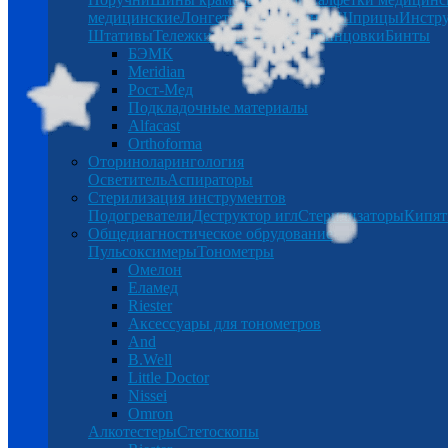
медицинские
Лонгеты
Халаты
Бинты
Шприцы
Инстр
Штативы
Тележки
Таблетницы
Спринцовки
Бинты
БЭМК
Meridian
Рост-Мед
Подкладочные материалы
Alfacast
Orthoforma
Оториноларингология
Осветитель
Аспираторы
Стерилизация инструментов
Подогреватели
Деструктор игл
Стерилизаторы
Кипят
Общедиагностическое обрудование
Пульсоксимеры
Тонометры
Омелон
Еламед
Riester
Аксессуары для тонометров
And
B.Well
Little Doctor
Nissei
Omron
Алкотестеры
Стетоскопы