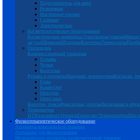
Подогреватель для авто
Резиновые
Настенные грелки
Солевые
Электрические
Косметологическое оборудование
Косметические комбайны
Электрокоагуляция
Микро
жгуты
Шприцы
Штативы
Катетеры
Термостаты
Проб
Ортопедия
Компрессионный трикотаж
Гольфы
Чулки
Колготки
Рукава и перчатки
Бандажи, корректоры
Костыли, тр
Fosta
Комф-Орт
Ортодон
Орто пазл
Корсеты, пояса
Фиксаторы, ортезы
Вкладыши в обув
Термометры
DT
Роскомфорт
Tempick
Еврогласс
Термоприбор
Шатл
Физиотерапевтическое оборудование
Аппараты комплексной терапии
Аппараты для физиотерапии
Медицинские аппараты низкочастотной терапии