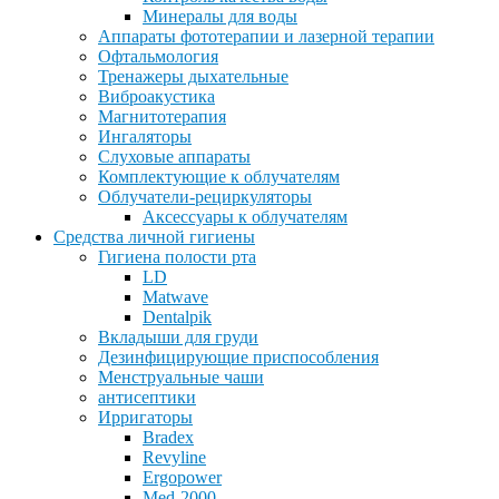
Минералы для воды
Аппараты фототерапии и лазерной терапии
Офтальмология
Тренажеры дыхательные
Виброакустика
Магнитотерапия
Ингаляторы
Слуховые аппараты
Комплектующие к облучателям
Облучатели-рециркуляторы
Аксессуары к облучателям
Средства личной гигиены
Гигиена полости рта
LD
Matwave
Dentalpik
Вкладыши для груди
Дезинфицирующие приспособления
Менструальные чаши
антисептики
Ирригаторы
Bradex
Revyline
Ergopower
Med-2000