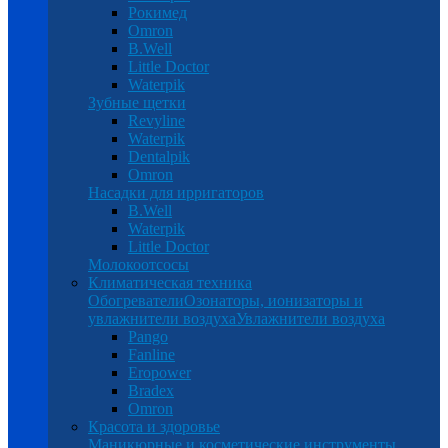
Рокимед
Omron
B.Well
Little Doctor
Waterpik
Зубные щетки
Revyline
Waterpik
Dentalpik
Omron
Насадки для ирригаторов
B.Well
Waterpik
Little Doctor
Молокоотсосы
Климатическая техника
Обогреватели
Озонаторы, ионизаторы и
увлажнители воздуха
Увлажнители воздуха
Pango
Fanline
Eropower
Bradex
Omron
Красота и здоровье
Маникюрные и косметические инструменты