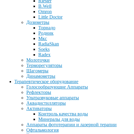
Riester
B.Well
Omron
Little Doctor
Дозиметры
Торнадо
Родник
Мкс
RadiaSkan
Soeks
Radex
Молоточки
Терморегуляторы
Шагомеры
Динамометры
Терапевтическое оборудование
Голосообразующие Аппараты
Рефлекторы
Ультразвуковые аппараты
Аквадистилляторы
Активаторы
Контроль качества воды
Минералы для воды
Аппараты фототерапии и лазерной терапии
Офтальмология