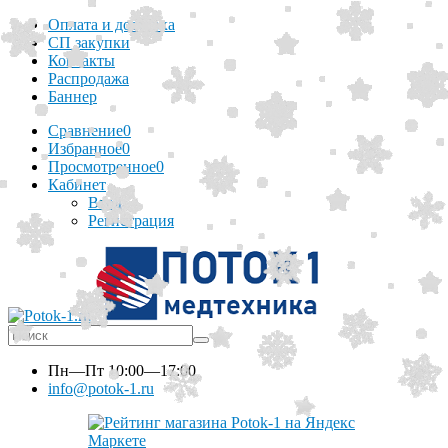
Оплата и доставка
СП закупки
Контакты
Распродажа
Баннер
Сравнение
0
Избранное
0
Просмотренное
0
Кабинет
Вход
Регистрация
Пн—Пт
10:00—17:00
info@potok-1.ru