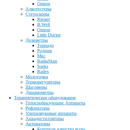
Omron
Алкотестеры
Стетоскопы
Riester
B.Well
Omron
Little Doctor
Дозиметры
Торнадо
Родник
Мкс
RadiaSkan
Soeks
Radex
Молоточки
Терморегуляторы
Шагомеры
Динамометры
Терапевтическое оборудование
Голосообразующие Аппараты
Рефлекторы
Ультразвуковые аппараты
Аквадистилляторы
Активаторы
Контроль качества воды