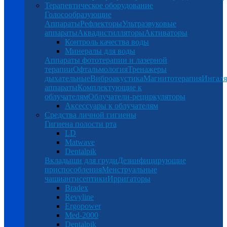
Терапевтическое оборудование
Голосообразующие
Аппараты
Рефлекторы
Ультразвуковые
аппараты
Аквадистилляторы
Активаторы
Контроль качества воды
Минералы для воды
Аппараты фототерапии и лазерной
терапии
Офтальмология
Тренажеры
дыхательные
Виброакустика
Магнитотерапия
Ингал
аппараты
Комплектующие к
облучателям
Облучатели-рециркуляторы
Аксессуары к облучателям
Средства личной гигиены
Гигиена полости рта
LD
Matwave
Dentalpik
Вкладыши для груди
Дезинфицирующие
приспособления
Менструальные
чаши
антисептики
Ирригаторы
Bradex
Revyline
Ergopower
Med-2000
Dentalpik