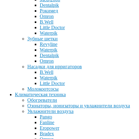
Dentalpik
Рокимед
Omron
B.Well
Little Doctor
Waterpik
Зубные щетки
Revyline
Waterpik
Dentalpik
Omron
Насадки для ирригаторов
B.Well
Waterpik
Little Doctor
Молокоотсосы
Климатическая техника
Обогреватели
Озонаторы, ионизаторы и увлажнители воздуха
Увлажнители воздуха
Pango
Fanline
Eropower
Bradex