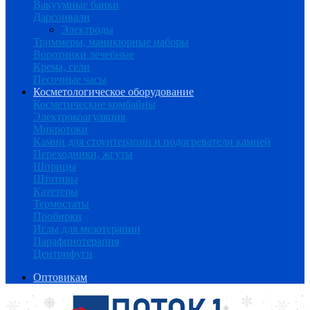
Вакуумные банки
Дарсонвали
Электроды
Триммеры, маникюрные наборы
Воротники лечебные
Крема, гели
Песочные часы
Косметологическое оборудование
Косметические комбайны
Электрокоагуляция
Микротоки
Камни для стоунтерапии и подогреватели камней
Переходники, жгуты
Шприцы
Штативы
Катетеры
Термостаты
Пробирки
Иглы для мезотерапии
Парафинотерапия
Центрифуги
Оптовикам