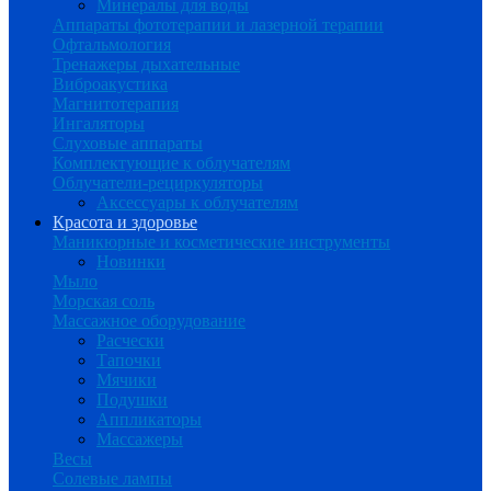
Минералы для воды
Аппараты фототерапии и лазерной терапии
Офтальмология
Тренажеры дыхательные
Виброакустика
Магнитотерапия
Ингаляторы
Слуховые аппараты
Комплектующие к облучателям
Облучатели-рециркуляторы
Аксессуары к облучателям
Красота и здоровье
Маникюрные и косметические инструменты
Новинки
Мыло
Морская соль
Массажное оборудование
Расчески
Тапочки
Мячики
Подушки
Аппликаторы
Массажеры
Весы
Солевые лампы