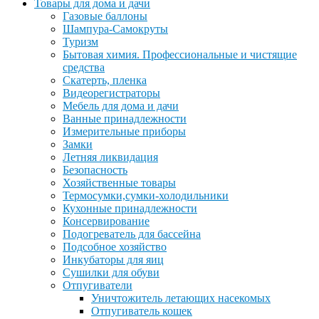
Товары для дома и дачи
Газовые баллоны
Шампура-Самокруты
Туризм
Бытовая химия. Профессиональные и чистящие
средства
Скатерть, пленка
Видеорегистраторы
Мебель для дома и дачи
Ванные принадлежности
Измерительные приборы
Замки
Летняя ликвидация
Безопасность
Хозяйственные товары
Термосумки,сумки-холодильники
Кухонные принадлежности
Консервирование
Подогреватель для бассейна
Подсобное хозяйство
Инкубаторы для яиц
Сушилки для обуви
Отпугиватели
Уничтожитель летающих насекомых
Отпугиватель кошек