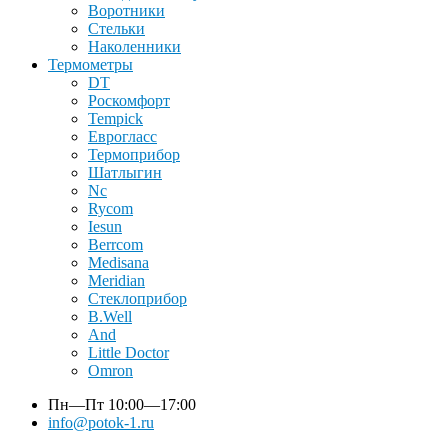
Воротники
Стельки
Наколенники
Термометры
DT
Роскомфорт
Tempick
Еврогласс
Термоприбор
Шатлыгин
Nc
Rycom
Iesun
Berrcom
Medisana
Meridian
Стеклоприбор
B.Well
And
Little Doctor
Omron
Пн—Пт
10:00—17:00
info@potok-1.ru