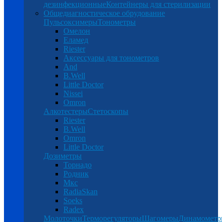
дезинфекционные
Контейнеры для стерилизации
Общедиагностическое обрудование
Пульсоксимеры
Тонометры
Омелон
Еламед
Riester
Аксессуары для тонометров
And
B.Well
Little Doctor
Nissei
Omron
Алкотестеры
Стетоскопы
Riester
B.Well
Omron
Little Doctor
Дозиметры
Торнадо
Родник
Мкс
RadiaSkan
Soeks
Radex
Молоточки
Терморегуляторы
Шагомеры
Динамомет