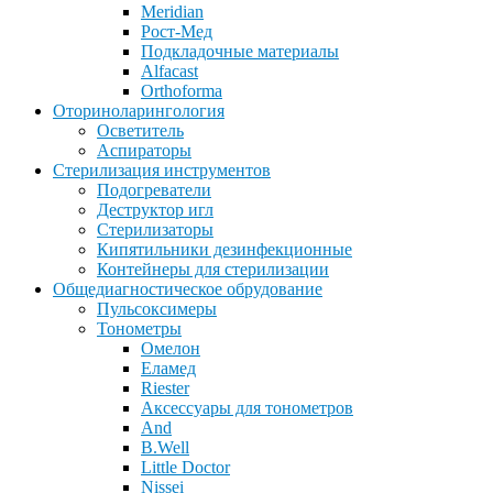
Meridian
Рост-Мед
Подкладочные материалы
Alfacast
Orthoforma
Оториноларингология
Осветитель
Аспираторы
Стерилизация инструментов
Подогреватели
Деструктор игл
Стерилизаторы
Кипятильники дезинфекционные
Контейнеры для стерилизации
Общедиагностическое обрудование
Пульсоксимеры
Тонометры
Омелон
Еламед
Riester
Аксессуары для тонометров
And
B.Well
Little Doctor
Nissei