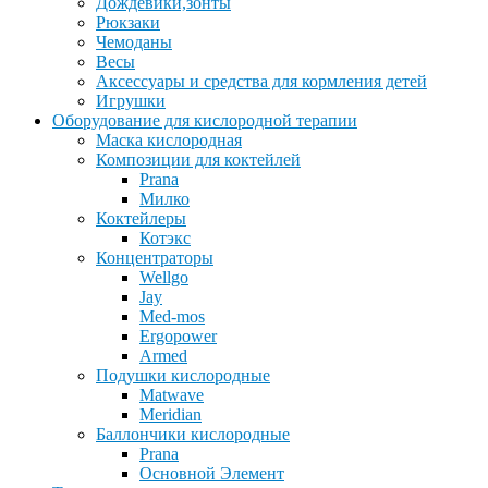
Дождевики,зонты
Рюкзаки
Чемоданы
Весы
Аксессуары и средства для кормления детей
Игрушки
Оборудование для кислородной терапии
Маска кислородная
Композиции для коктейлей
Prana
Милко
Коктейлеры
Котэкс
Концентраторы
Wellgo
Jay
Med-mos
Ergopower
Armed
Подушки кислородные
Matwave
Meridian
Баллончики кислородные
Prana
Основной Элемент