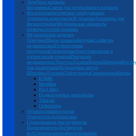
Лечебное питание
Витамины
Смеси для энтерального питания
Физиотерапевтическое оборудование
Аппараты комплексной терапии
Аппараты для
физиотерапии
Медицинские аппараты
низкочастотной терапии
Медицинские изделия
Поручни
Шины крамера
Беруши
Салфетки
медицинские
Гидрогелевая
продукция
Глюкометры
Анестезиология и
интенсивная терапия
Перчатки
медицинские
Лонгеты
Халаты
Бинты
Шприцы
Инстр
для диабетиков
Подкладные круги
Штативы
Тележки
Таблетницы
Спринцовки
Бинты
БЭМК
Meridian
Рост-Мед
Подкладочные материалы
Alfacast
Orthoforma
Оториноларингология
Осветитель
Аспираторы
Стерилизация инструментов
Подогреватели
Деструктор
игл
Стерилизаторы
Кипятильники