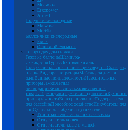
Med-mos
Ergopower
Armed
Подушки кислородные
Matwave
Meridian
Баллончики кислородные
Prana
Основной Элемент
Товары для дома и дачи
Газовые баллоны
Шампура-
Самокруты
Туризм
Бытовая химия.
Профессиональные и чистящие средства
Скатерть,
пленка
Видеорегистраторы
Мебель для дома и
дачи
Ванные принадлежности
Измерительные
приборы
Замки
Летняя
ликвидация
Безопасность
Хозяйственные
товары
Термосумки,сумки-холодильники
Кухонные
принадлежности
Консервирование
Подогреватель
для бассейна
Подсобное хозяйство
Инкубаторы для
яиц
Сушилки для обуви
Отпугиватели
Уничтожитель летающих насекомых
Отпугиватель кошек
Отпугиватели крыс и мышей