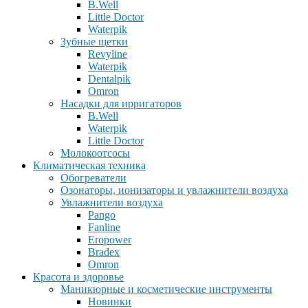
B.Well
Little Doctor
Waterpik
Зубные щетки
Revyline
Waterpik
Dentalpik
Omron
Насадки для ирригаторов
B.Well
Waterpik
Little Doctor
Молокоотсосы
Климатическая техника
Обогреватели
Озонаторы, ионизаторы и увлажнители воздуха
Увлажнители воздуха
Pango
Fanline
Eropower
Bradex
Omron
Красота и здоровье
Маникюрные и косметические инструменты
Новинки