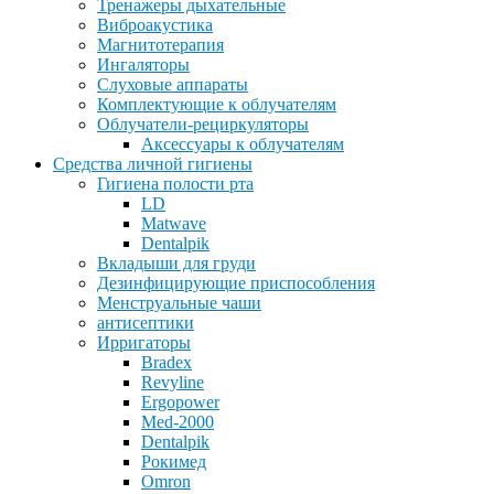
Тренажеры дыхательные
Виброакустика
Магнитотерапия
Ингаляторы
Слуховые аппараты
Комплектующие к облучателям
Облучатели-рециркуляторы
Аксессуары к облучателям
Средства личной гигиены
Гигиена полости рта
LD
Matwave
Dentalpik
Вкладыши для груди
Дезинфицирующие приспособления
Менструальные чаши
антисептики
Ирригаторы
Bradex
Revyline
Ergopower
Med-2000
Dentalpik
Рокимед
Omron