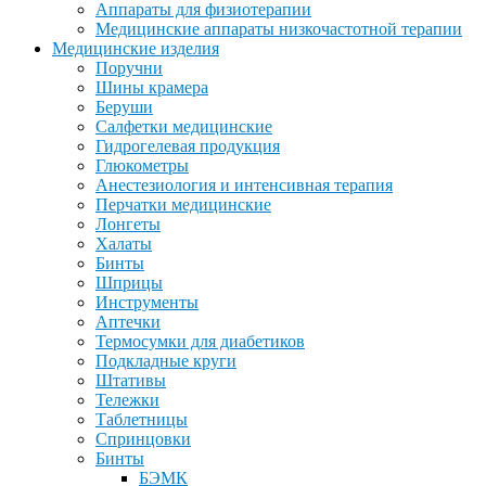
Аппараты для физиотерапии
Медицинские аппараты низкочастотной терапии
Медицинские изделия
Поручни
Шины крамера
Беруши
Салфетки медицинские
Гидрогелевая продукция
Глюкометры
Анестезиология и интенсивная терапия
Перчатки медицинские
Лонгеты
Халаты
Бинты
Шприцы
Инструменты
Аптечки
Термосумки для диабетиков
Подкладные круги
Штативы
Тележки
Таблетницы
Спринцовки
Бинты
БЭМК