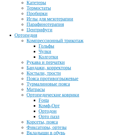
Катетеры
Термостаты
Пробирки
Иглы для мезотерапии
Парафинотерапия
Центрифуги
Ортопедия
Компрессионный трикотаж
Гольфы
Чулки
Колготки
Рукава и перчатки
Бандажи, корректоры
Костыли, трости
Пояса противогрыжевые
Турмалиновые пояса
Матрасы
Ортопедические коврики
Fosta
Комф-Орт
Ортодон
Орто пазл
Корсеты, пояса
Фиксаторы, ортезы
Вкладыши в обувь