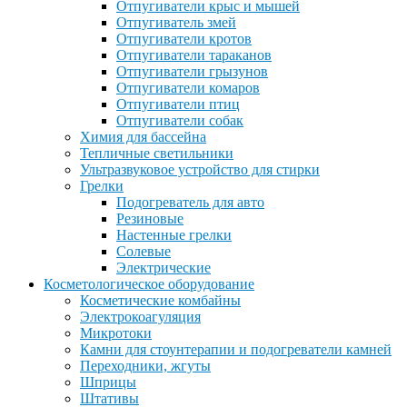
Отпугиватели крыс и мышей
Отпугиватель змей
Отпугиватели кротов
Отпугиватели тараканов
Отпугиватели грызунов
Отпугиватели комаров
Отпугиватели птиц
Отпугиватели собак
Химия для бассейна
Тепличные светильники
Ультразвуковое устройство для стирки
Грелки
Подогреватель для авто
Резиновые
Настенные грелки
Солевые
Электрические
Косметологическое оборудование
Косметические комбайны
Электрокоагуляция
Микротоки
Камни для стоунтерапии и подогреватели камней
Переходники, жгуты
Шприцы
Штативы