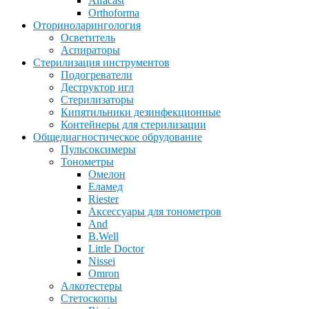
Alfacast
Orthoforma
Оториноларингология
Осветитель
Аспираторы
Стерилизация инструментов
Подогреватели
Деструктор игл
Стерилизаторы
Кипятильники дезинфекционные
Контейнеры для стерилизации
Общедиагностическое обрудование
Пульсоксимеры
Тонометры
Омелон
Еламед
Riester
Аксессуары для тонометров
And
B.Well
Little Doctor
Nissei
Omron
Алкотестеры
Стетоскопы