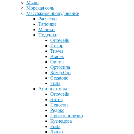
Мыло
Морская соль
Массажное оборудование
Расчески
Тапочки
Мячики
Подушки
Ortowells
Инкор
Triwes
Bradex
Omron
Ортосила
Комф-Орт
Gezatone
Fosta
Аппликаторы
Ortowells
Элтиз
Невотон
Редокс
Просто полезно
Кузнецова
Fosta
Ляпко