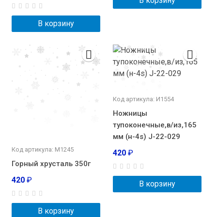
В корзину
В корзину
Код артикула: И1554
Ножницы
тупоконечные,в/из,165
мм (н-4s) J-22-029
Код артикула: М1245
420
₽
Горный хрусталь 350г
420
₽
В корзину
В корзину