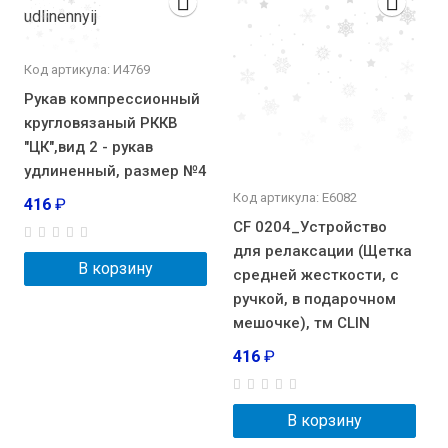
Код артикула: И4769
Рукав компрессионный
кругловязаный РККВ
"ЦК",вид 2 - рукав
удлиненный, размер №4
Код артикула: E6082
416
₽
CF 0204_Устройство
для релаксации (Щетка
В корзину
средней жесткости, с
ручкой, в подарочном
мешочке), тм CLIN
416
₽
В корзину