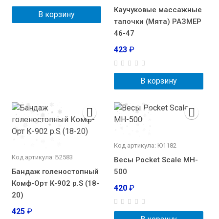
Каучуковые массажные
В корзину
тапочки (Мята) РАЗМЕР
46-47
423
₽
В корзину
Код артикула: Ю1182
Код артикула: Б2583
Весы Pocket Scale MH-
Бандаж голеностопный
500
Комф-Орт К-902 р.S (18-
420
₽
20)
425
₽