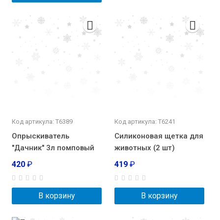
Код артикула: Т6389
Код артикула: Т6241
Опрыскиватель
Силиконовая щетка для
"Дачник" 3л помповый
животных (2 шт)
420
₽
419
₽
В корзину
В корзину