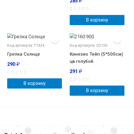
285
₽
В корзину
Код артикула: Т1324
Код артикула: О2126
Грелка Солнце
Кинезио Тейп (5*500см)
цв.голубой
290
₽
291
₽
В корзину
В корзину