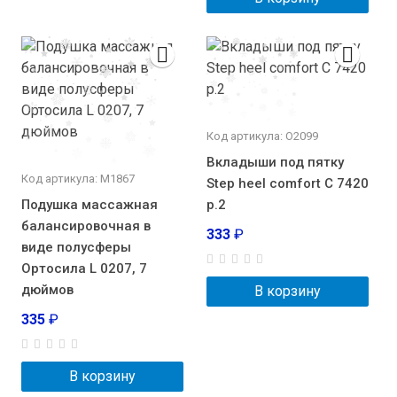
Код артикула: О2099
Вкладыши под пятку
Код артикула: М1867
Step heel comfort С 7420
Подушка массажная
р.2
балансировочная в
333
₽
виде полусферы
Ортосила L 0207, 7
дюймов
В корзину
335
₽
В корзину