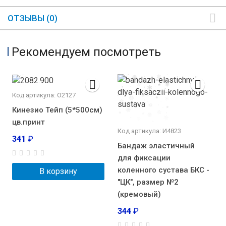
ОТЗЫВЫ (0)
Рекомендуем посмотреть
Код артикула: О2127
Кинезио Тейп (5*500см)
цв.принт
Код артикула: И4823
341
₽
Бандаж эластичный
для фиксации
коленного сустава БКС -
В корзину
"ЦК", размер №2
(кремовый)
344
₽