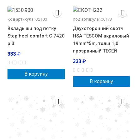
Код артикула: О2100
Код артикула: С6173
Вкладыши под пятку
Двухсторонний скотч
Step heel comfort С 7420
HSA TESCOM акриловый
р.3
19mm*5m, толщ.1,0
прозрачный ТЕСЕЙ
333
₽
333
₽
В корзину
В корзину