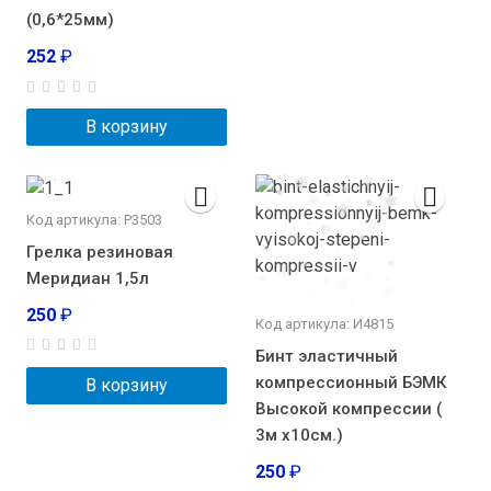
(0,6*25мм)
252
₽
В корзину
Код артикула: Р3503
Грелка резиновая
Меридиан 1,5л
250
₽
Код артикула: И4815
Бинт эластичный
компрессионный БЭМК
В корзину
Высокой компрессии (
3м х10см.)
250
₽