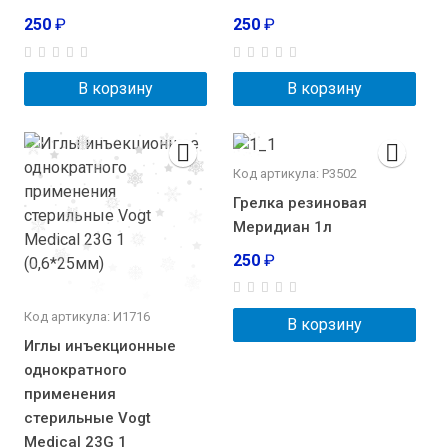
250
₽
250
₽
В корзину
В корзину
Код артикула: Р3502
Грелка резиновая
Меридиан 1л
250
₽
Код артикула: И1716
В корзину
Иглы инъекционные
однократного
применения
стерильные Vogt
Medical 23G 1