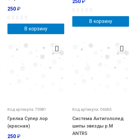
250
₽
250
₽
В корзину
В корзину
Код артикула: Т5981
Код артикула: О6065
Грелка Супер лор
Система Антигололед
(красная)
шипы звезды р.М
ANTR5
250
₽