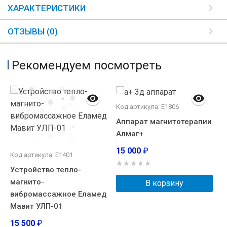
ХАРАКТЕРИСТИКИ
ОТЗЫВЫ (0)
Рекомендуем посмотреть
Код артикула: Е1806
Аппарат магнитотерапии
Алмаг+
15 000
₽
Код артикула: Е1401
К
Устройство тепло-
О
магнито-
р
В корзину
вибромассажное Еламед
Д
Мавит УЛП-01
О
15 500
₽
1