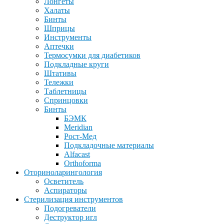
Лонгеты
Халаты
Бинты
Шприцы
Инструменты
Аптечки
Термосумки для диабетиков
Подкладные круги
Штативы
Тележки
Таблетницы
Спринцовки
Бинты
БЭМК
Meridian
Рост-Мед
Подкладочные материалы
Alfacast
Orthoforma
Оториноларингология
Осветитель
Аспираторы
Стерилизация инструментов
Подогреватели
Деструктор игл