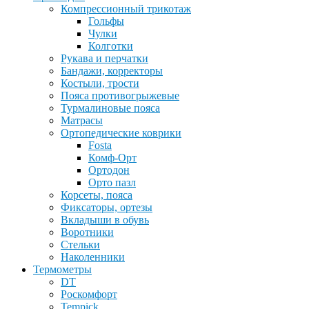
Компрессионный трикотаж
Гольфы
Чулки
Колготки
Рукава и перчатки
Бандажи, корректоры
Костыли, трости
Пояса противогрыжевые
Турмалиновые пояса
Матрасы
Ортопедические коврики
Fosta
Комф-Орт
Ортодон
Орто пазл
Корсеты, пояса
Фиксаторы, ортезы
Вкладыши в обувь
Воротники
Стельки
Наколенники
Термометры
DT
Роскомфорт
Tempick