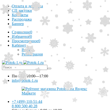
Оплата и доставка
СП закупки
Контакты
Распродажа
Баннер
Сравнение
0
Избранное
0
Просмотренное
0
Кабинет
Вход
Регистрация
Пн—Пт
10:00—17:00
info@potok-1.ru
+7 (499) 110-51-44
8 800 500 40 28