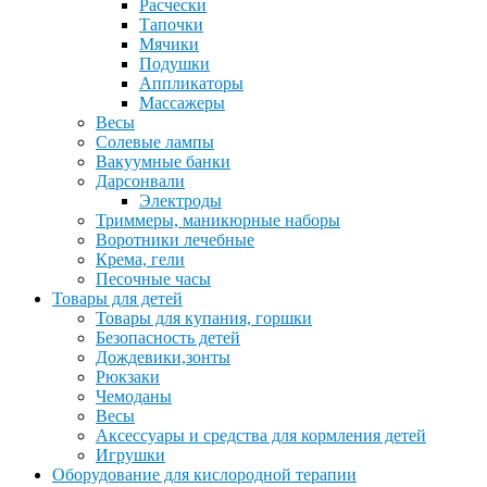
Расчески
Тапочки
Мячики
Подушки
Аппликаторы
Массажеры
Весы
Солевые лампы
Вакуумные банки
Дарсонвали
Электроды
Триммеры, маникюрные наборы
Воротники лечебные
Крема, гели
Песочные часы
Товары для детей
Товары для купания, горшки
Безопасность детей
Дождевики,зонты
Рюкзаки
Чемоданы
Весы
Аксессуары и средства для кормления детей
Игрушки
Оборудование для кислородной терапии