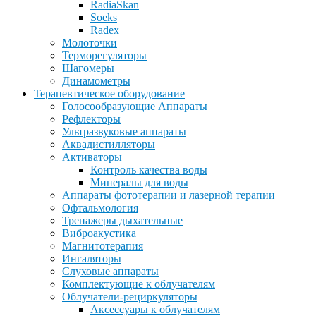
RadiaSkan
Soeks
Radex
Молоточки
Терморегуляторы
Шагомеры
Динамометры
Терапевтическое оборудование
Голосообразующие Аппараты
Рефлекторы
Ультразвуковые аппараты
Аквадистилляторы
Активаторы
Контроль качества воды
Минералы для воды
Аппараты фототерапии и лазерной терапии
Офтальмология
Тренажеры дыхательные
Виброакустика
Магнитотерапия
Ингаляторы
Слуховые аппараты
Комплектующие к облучателям
Облучатели-рециркуляторы
Аксессуары к облучателям