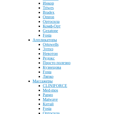
Инкор
Triwes
Bradex
Omron
Ортосила
Комф-Орт
Gezatone
Fosta
Аппликаторы
Ortowells
Элтиз
Невотон
Редокс
Просто полезно
Кузнецова
Fosta
Ляпко
Массажеры
CLINIFORCE
Med-mos
Pango
Matwave
Китай
Fosta
Ортосила