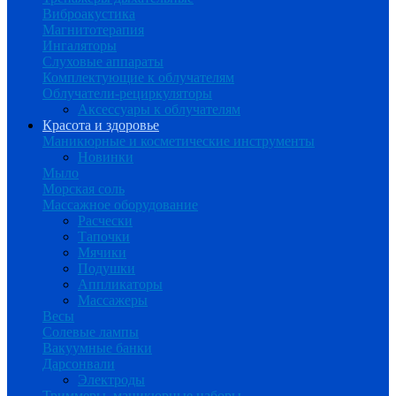
Виброакустика
Магнитотерапия
Ингаляторы
Слуховые аппараты
Комплектующие к облучателям
Облучатели-рециркуляторы
Аксессуары к облучателям
Красота и здоровье
Маникюрные и косметические инструменты
Новинки
Мыло
Морская соль
Массажное оборудование
Расчески
Тапочки
Мячики
Подушки
Аппликаторы
Массажеры
Весы
Солевые лампы
Вакуумные банки
Дарсонвали
Электроды
Триммеры, маникюрные наборы