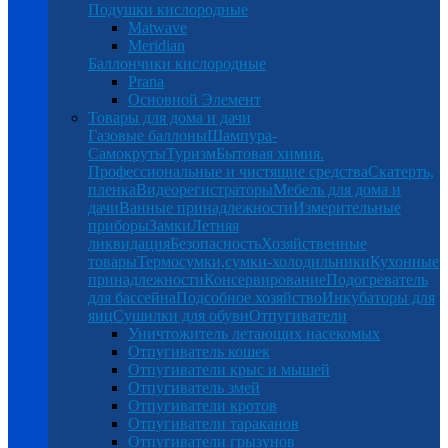
Подушки кислородные
Matwave
Meridian
Баллончики кислородные
Prana
Основной Элемент
Товары для дома и дачи
Газовые баллоны
Шампура-
Самокруты
Туризм
Бытовая химия.
Профессиональные и чистящие средства
Скатерть,
пленка
Видеорегистраторы
Мебель для дома и
дачи
Ванные принадлежности
Измерительные
приборы
Замки
Летняя
ликвидация
Безопасность
Хозяйственные
товары
Термосумки,сумки-холодильники
Кухонные
принадлежности
Консервирование
Подогреватель
для бассейна
Подсобное хозяйство
Инкубаторы для
яиц
Сушилки для обуви
Отпугиватели
Уничтожитель летающих насекомых
Отпугиватель кошек
Отпугиватели крыс и мышей
Отпугиватель змей
Отпугиватели кротов
Отпугиватели тараканов
Отпугиватели грызунов