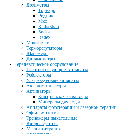
Дозиметры
Торнадо
Родник
Мкс
RadiaSkan
Soeks
Radex
Молоточки
Терморегуляторы
Шагомеры
Динамометры
Терапевтическое оборудование
Голосообразующие Аппараты
Рефлекторы
Ультразвуковые аппараты
Аквадистилляторы
Активаторы
Контроль качества воды
Минералы для воды
Аппараты фототерапии и лазерной терапии
Офтальмология
Тренажеры дыхательные
Виброакустика
Магнитотерапия