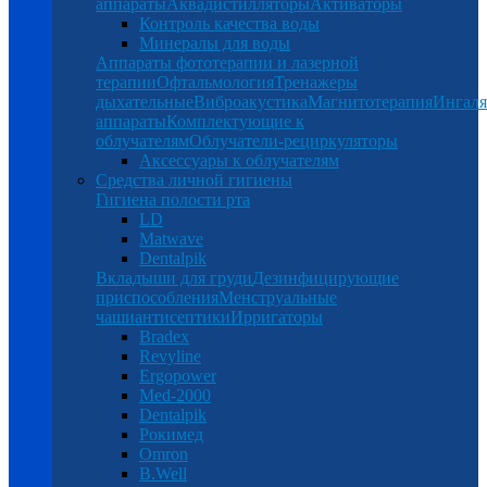
аппараты
Аквадистилляторы
Активаторы
Контроль качества воды
Минералы для воды
Аппараты фототерапии и лазерной
терапии
Офтальмология
Тренажеры
дыхательные
Виброакустика
Магнитотерапия
Ингал
аппараты
Комплектующие к
облучателям
Облучатели-рециркуляторы
Аксессуары к облучателям
Средства личной гигиены
Гигиена полости рта
LD
Matwave
Dentalpik
Вкладыши для груди
Дезинфицирующие
приспособления
Менструальные
чаши
антисептики
Ирригаторы
Bradex
Revyline
Ergopower
Med-2000
Dentalpik
Рокимед
Omron
B.Well