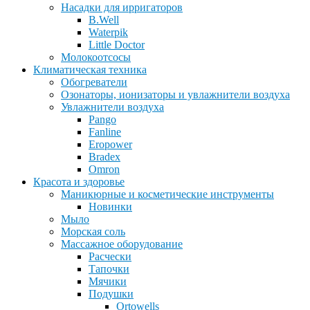
Насадки для ирригаторов
B.Well
Waterpik
Little Doctor
Молокоотсосы
Климатическая техника
Обогреватели
Озонаторы, ионизаторы и увлажнители воздуха
Увлажнители воздуха
Pango
Fanline
Eropower
Bradex
Omron
Красота и здоровье
Маникюрные и косметические инструменты
Новинки
Мыло
Морская соль
Массажное оборудование
Расчески
Тапочки
Мячики
Подушки
Ortowells