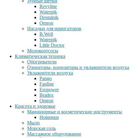
Зубные щетки
Revyline
Waterpik
Dentalpik
Omron
Насадки для ирригаторов
B.Well
Waterpik
Little Doctor
Молокоотсосы
Климатическая техника
Обогреватели
Озонаторы, ионизаторы и увлажнители воздуха
Увлажнители воздуха
Pango
Fanline
Eropower
Bradex
Omron
Красота и здоровье
Маникюрные и косметические инструменты
Новинки
Мыло
Морская соль
Массажное оборудование