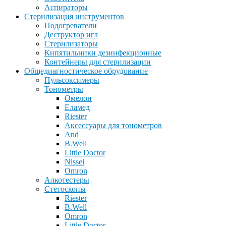
Аспираторы
Стерилизация инструментов
Подогреватели
Деструктор игл
Стерилизаторы
Кипятильники дезинфекционные
Контейнеры для стерилизации
Общедиагностическое обрудование
Пульсоксимеры
Тонометры
Омелон
Еламед
Riester
Аксессуары для тонометров
And
B.Well
Little Doctor
Nissei
Omron
Алкотестеры
Стетоскопы
Riester
B.Well
Omron
Little Doctor