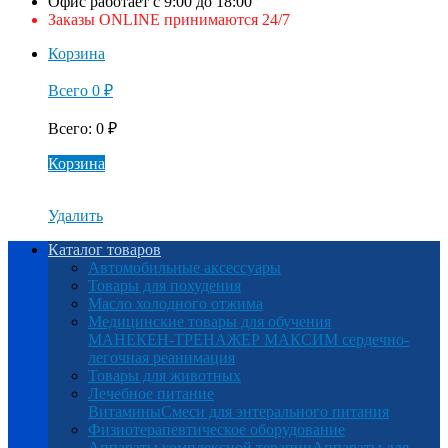
Офис работает с 9:00 до 18:00
Заказы ONLINE принимаются 24/7
Корзина
Всего
0
₽
Всего
:
0
₽
Корзина
Удалить
Каталог товаров
Автомобильные аксессуары
Товары для похудения
Масло холодного отжима
Медицинские товары для обучения
МАНЕКЕН-ТРЕНАЖЕР МАКСИМ сердечно-
легочная реанимация
Товары для животных
Лечебное питание
Витамины
Смеси для энтерального питания
Физиотерапевтическое оборудование
Аппараты комплексной терапии
Аппараты для