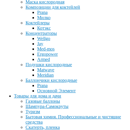
Маска кислородная
Композиции для коктейлей
Prana
Милко
Коктейлеры
Котэкс
Концентраторы
Wellgo
Jay
Med-mos
Ergopower
Armed
Подушки кислородные
Matwave
Meridian
Баллончики кислородные
Prana
Основной Элемент
Товары для дома и дачи
Газовые баллоны
Шампура-Самокруты
Туризм
Бытовая химия. Профессиональные и чистящие
средства
Скатерть, пленка