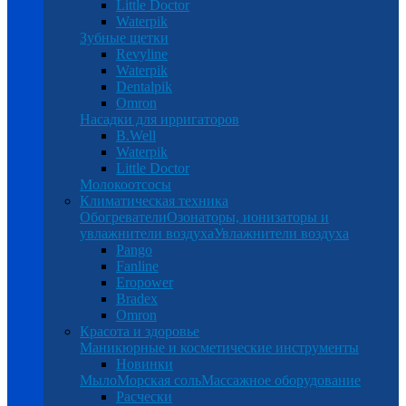
Little Doctor
Waterpik
Зубные щетки
Revyline
Waterpik
Dentalpik
Omron
Насадки для ирригаторов
B.Well
Waterpik
Little Doctor
Молокоотсосы
Климатическая техника
Обогреватели
Озонаторы, ионизаторы и
увлажнители воздуха
Увлажнители воздуха
Pango
Fanline
Eropower
Bradex
Omron
Красота и здоровье
Маникюрные и косметические инструменты
Новинки
Мыло
Морская соль
Массажное оборудование
Расчески