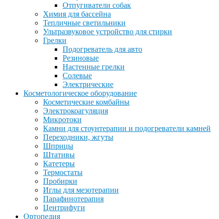
Отпугиватели собак
Химия для бассейна
Тепличные светильники
Ультразвуковое устройство для стирки
Грелки
Подогреватель для авто
Резиновые
Настенные грелки
Солевые
Электрические
Косметологическое оборудование
Косметические комбайны
Электрокоагуляция
Микротоки
Камни для стоунтерапии и подогреватели камней
Переходники, жгуты
Шприцы
Штативы
Катетеры
Термостаты
Пробирки
Иглы для мезотерапии
Парафинотерапия
Центрифуги
Ортопедия