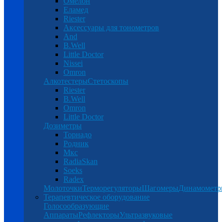
Омелон
Еламед
Riester
Аксессуары для тонометров
And
B.Well
Little Doctor
Nissei
Omron
Алкотестеры
Стетоскопы
Riester
B.Well
Omron
Little Doctor
Дозиметры
Торнадо
Родник
Мкс
RadiaSkan
Soeks
Radex
Молоточки
Терморегуляторы
Шагомеры
Динамомет
Терапевтическое оборудование
Голосообразующие
Аппараты
Рефлекторы
Ультразвуковые