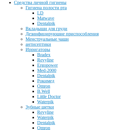
Средства личной гигиены
Гигиена полости рта
LD
Matwave
Dentalpik
Вкладыши для груди
Дезинфицирующие приспособления
Менструальные чаши
антисептики
Ирригаторы
Bradex
Revyline
Ergopower
Med-2000
Dentalpik
Рокимед
Omron
B.Well
Little Doctor
Waterpik
Зубные щетки
Revyline
Waterpik
Dentalpik
Omron