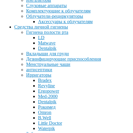
Ингаляторы
Слуховые аппараты
Комплектующие к облучателям
Облучатели-рециркуляторы
Аксессуары к облучателям
Средства личной гигиены
Гигиена полости рта
LD
Matwave
Dentalpik
Вкладыши для груди
Дезинфицирующие приспособления
Менструальные чаши
антисептики
Ирригаторы
Bradex
Revyline
Ergopower
Med-2000
Dentalpik
Рокимед
Omron
B.Well
Little Doctor
Waterpik