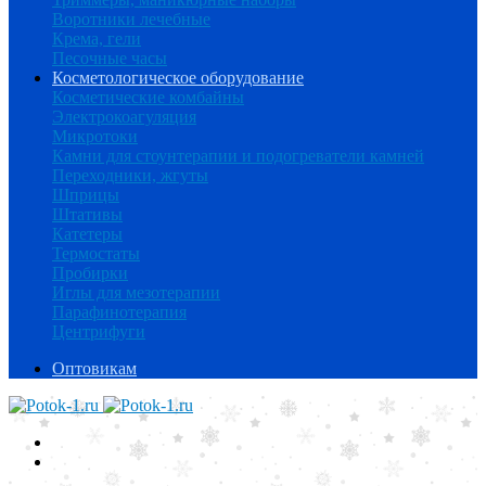
Воротники лечебные
Крема, гели
Песочные часы
Косметологическое оборудование
Косметические комбайны
Электрокоагуляция
Микротоки
Камни для стоунтерапии и подогреватели камней
Переходники, жгуты
Шприцы
Штативы
Катетеры
Термостаты
Пробирки
Иглы для мезотерапии
Парафинотерапия
Центрифуги
Оптовикам