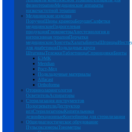
физиотерапии
Медицинские аппараты
низкочастотной терапии
Медицинские изделия
Поручни
Шины крамера
Беруши
Салфетки
медицинские
Гидрогелевая
продукция
Глюкометры
Анестезиология и
интенсивная терапия
Перчатки
медицинские
Лонгеты
Халаты
Бинты
Шприцы
Инстр
для диабетиков
Подкладные круги
Штативы
Тележки
Таблетницы
Спринцовки
Бинты
БЭМК
Meridian
Рост-Мед
Подкладочные материалы
Alfacast
Orthoforma
Оториноларингология
Осветитель
Аспираторы
Стерилизация инструментов
Подогреватели
Деструктор
игл
Стерилизаторы
Кипятильники
дезинфекционные
Контейнеры для стерилизации
Общедиагностическое обрудование
Пульсоксимеры
Тонометры