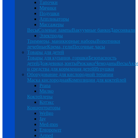
Тапочки
Мячики
Подушки
Аппликаторы
Массажеры
Весы
Солевые лампы
Вакуумные банки
Дарсонвали
Электроды
Триммеры, маникюрные наборы
Воротники
лечебные
Крема, гели
Песочные часы
Товары для детей
Товары для купания, горшки
Безопасность
детей
Дождевики,зонты
Рюкзаки
Чемоданы
Весы
Аксе
и средства для кормления детей
Игрушки
Оборудование для кислородной терапии
Маска кислородная
Композиции для коктейлей
Prana
Милко
Коктейлеры
Котэкс
Концентраторы
Wellgo
Jay
Med-mos
Ergopower
Armed