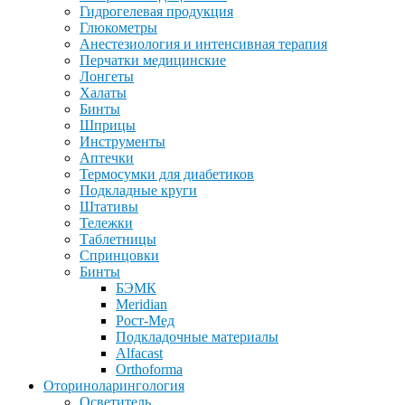
Гидрогелевая продукция
Глюкометры
Анестезиология и интенсивная терапия
Перчатки медицинские
Лонгеты
Халаты
Бинты
Шприцы
Инструменты
Аптечки
Термосумки для диабетиков
Подкладные круги
Штативы
Тележки
Таблетницы
Спринцовки
Бинты
БЭМК
Meridian
Рост-Мед
Подкладочные материалы
Alfacast
Orthoforma
Оториноларингология
Осветитель