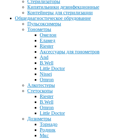
Стерилизаторы
Кипятильники дезинфекционные
Контейнеры для стерилизации
Общедиагностическое обрудование
Пульсоксимеры
Тонометры
Омелон
Еламед
Riester
Аксессуары для тонометров
And
B.Well
Little Doctor
Nissei
Omron
Алкотестеры
Стетоскопы
Riester
B.Well
Omron
Little Doctor
Дозиметры
Торнадо
Родник
Мкс