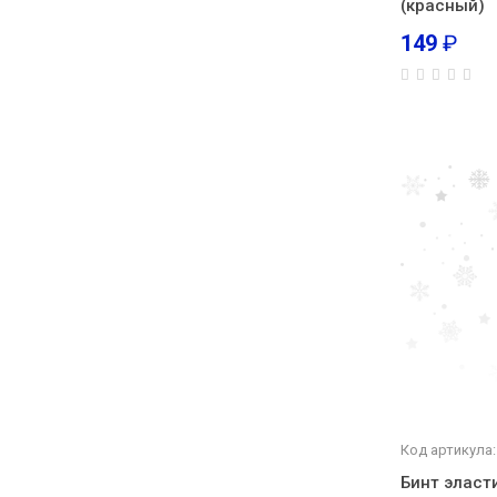
(красный)
149
₽
Код артикула:
Бинт эласт