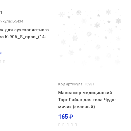
тикула: Б5434
ж для лучезапястного
ва К-906_S_прав_(14-
)
₽
Код артикула: Т5931
Массажер медицинский
Торг Лайнс для тела Чудо-
мячик (зеленый)
165
₽