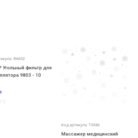
тикула: Ф6652
 Угольный фильтр для
ллятора 9803 - 10
₽
Код артикула: Т5946
Массажер медицинский