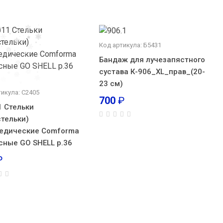
Код артикула: Б5431
Бандаж для лучезапястного
сустава К-906_XL_прав_(20-
23 см)
тикула: С2405
700
₽
1 Стельки
стельки)
едические Comforma
сные GO SHELL р.36
₽