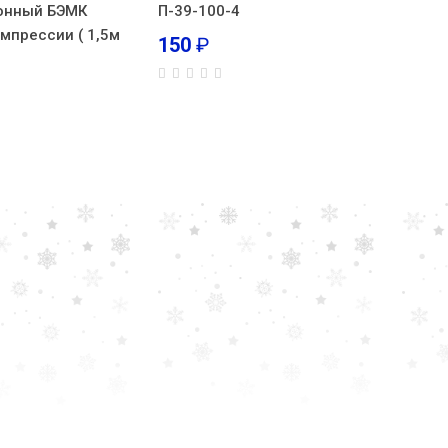
онный БЭМК
П-39-100-4
мпрессии ( 1,5м
150
₽