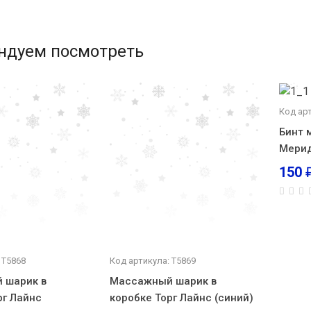
ндуем посмотреть
Код ар
Бинт 
Мерид
150
 Т5868
Код артикула: Т5869
 шарик в
Массажный шарик в
рг Лайнс
коробке Торг Лайнс (синий)