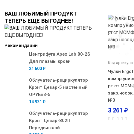
ВАШ ЛЮБИМЫЙ ПРОДУКТ
ТЕПЕРЬ ЕЩЕ ВЫГОДНЕЕ!
Рекомендации
Центрифуга Apex Lab 80-2S
Для плазмы крови
Код артикула:
21 600
₽
Чулки Ergo
компр.унис
Облучатель-рециркулятор
рт.ст МСМФ
Кронт Дезар-5 настенный
закр.носок,
ОРУБн3-5
№3
14 921
₽
3 261
₽
Облучатель-рециркулятор
Кронт Дезар-802П
Передвижной