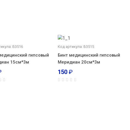
тикула: Б3516
Код артикула: Б3515
медицинский гипсовый
Бинт медицинский гипсовый
иан 15см*3м
Меридиан 20см*3м
₽
150
₽