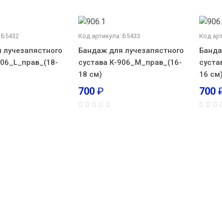
 Б5432
Код артикула: Б5433
Код ар
 лучезапястного
Бандаж для лучезапястного
Банда
906_L_прав_(18-
сустава К-906_М_прав_(16-
суста
18 см)
16 см
700
₽
700