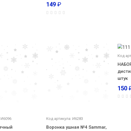
149
₽
Код ар
НАБОР
дисти
штук
150
 И6096
Код артикула: И6283
ичный
Воронка ушная №4 Sammar,