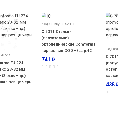
Код артикула: С2411
С 7011 Стельки
(полустельки)
ортопедические Comforma
Код ар
каркасные GO SHELL р.42
 Ч2564
С 701
741
₽
forma EU 224
(полу
екс 23-32 мм
ортоп
 (2кл.компр.)
карка
шир.рез цв.черн.
438