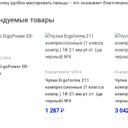
лец удобно массировать пальцы – это оказывает благотворное
ндуемые товары
 E1819
rgoPower ER-
Код артикула: Ч2514
Код ар
ы
Чулки Ergoforma 211
Чулки
компрессионные (1 класса
компр
компр.) 18-21 мм рт.ст. (цв.
компр.
черный) №4
черны
1 287
₽
3 04